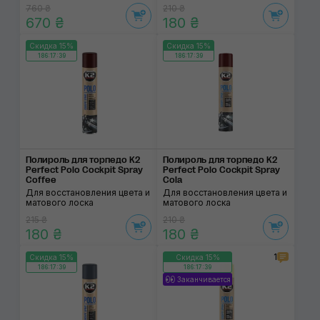
760 ₴
210 ₴
670 ₴
180 ₴
Скидка 15%
Скидка 15%
186:17:38
186:17:38
Полироль для торпедо K2
Полироль для торпедо K2
Perfect Polo Cockpit Spray
Perfect Polo Cockpit Spray
Coffee
Cola
Для восстановления цвета и
Для восстановления цвета и
матового лоска
матового лоска
215 ₴
210 ₴
180 ₴
180 ₴
1
Скидка 15%
Скидка 15%
186:17:38
186:17:38
Заканчивается