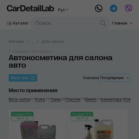
Рус
Каталог
Главная
Магазин
...
Для салона
5 страница, 194 товара
Автокосметика для салона
авто
Фильтры
Сначала
Популярные
Место применения
Весь салон
37
Кожа
79
Ткань
58
Пластик
78
Винил
31
Алькантара
1
Коврол
Скидка 15%
Скидка 15%
186:17:38
186:17:38