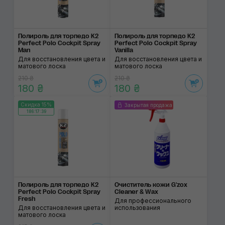
Полироль для торпедо K2
Полироль для торпедо K2
Perfect Polo Cockpit Spray
Perfect Polo Cockpit Spray
Man
Vanilla
Для восстановления цвета и
Для восстановления цвета и
матового лоска
матового лоска
210 ₴
210 ₴
180 ₴
180 ₴
Скидка 15%
Закрытая продажа
186:17:38
Полироль для торпедо K2
Очиститель кожи G'zox
Perfect Polo Cockpit Spray
Cleaner & Wax
Fresh
Для профессионального
Для восстановления цвета и
использования
матового лоска