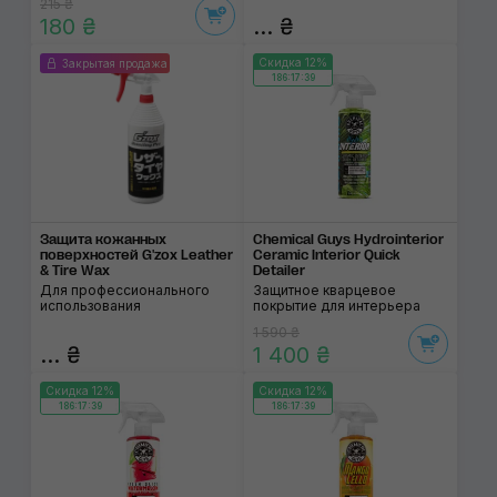
215 ₴
180 ₴
... ₴
Скидка 12%
Закрытая продажа
186:17:38
Защита кожанных
Chemical Guys Hydrointerior
поверхностей G'zox Leather
Ceramic Interior Quick
& Tire Wax
Detailer
Для профессионального
Защитное кварцевое
использования
покрытие для интерьера
1 590 ₴
... ₴
1 400 ₴
Скидка 12%
Скидка 12%
186:17:38
186:17:38