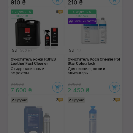
910 ₴
210 ₴
6
Скидка 20%
Скидка 12%
186:17:38
186:17:38
Заканчивается
5 л
500 мл
5 л
1 л
Очиститель кожи RUPES
Очиститель Koch Chemie Pol
Leather Fast Cleaner
Star Colourlock
С гидратационным
Для текстиля, кожи и
эффектом
алькантары
9 500 ₴
2 780 ₴
7 600 ₴
2 450 ₴
2
2
Продано
Продано