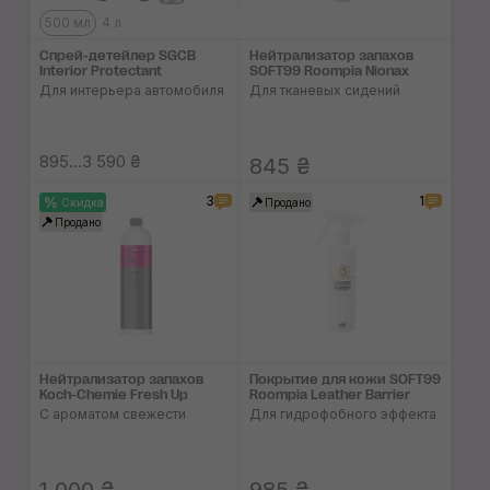
500 мл
4 л
Спрей-детейлер SGCB
Нейтрализатор запа­хов
Interior Protectant
SOFT99 Roompia Nionax
Для интерьера автомобиля
Для тканевых сидений
895...3 590 ₴
845 ₴
3
1
Скидка
Продано
Продано
Нейтрализатор запа­хов
Покрытие для кожи SOFT99
Koch-Chemie Fresh Up
Roompia Leather Barrier
С ароматом свежести
Для гидрофобного эффекта