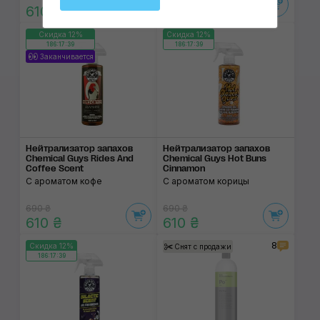
610 ₴
610 ₴
Скидка 12%
Скидка 12%
186:17:38
186:17:38
Заканчивается
Нейтрализатор запа­хов
Нейтрализатор запа­хов
Chemical Guys Rides And
Chemical Guys Hot Buns
Coffee Scent
Cinnamon
С ароматом кофе
С ароматом корицы
690 ₴
690 ₴
610 ₴
610 ₴
8
Скидка 12%
Снят с продажи
186:17:38