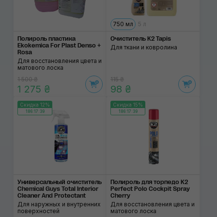
750 мл
5 л
Полироль пластика
Очиститель K2 Tapis
Ekokemica For Plast Denso +
Для ткани и ковролина
Rosa
Для восстановления цвета и
матового лоска
1 500 ₴
115 ₴
1 275 ₴
98 ₴
Скидка 12%
Скидка 15%
186:17:38
186:17:38
Универсальный очиститель
Полироль для торпедо K2
Chemical Guys Total Interior
Perfect Polo Cockpit Spray
Cleaner And Protectant
Cherry
Для наружных и внутренних
Для восстановления цвета и
поверхностей
матового лоска