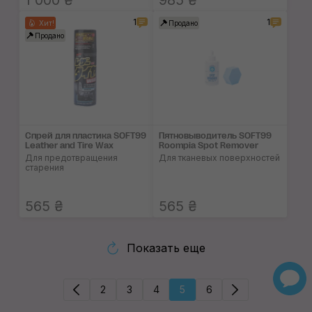
1 000 ₴
985 ₴
1
1
Хит!
Продано
Продано
Спрей для пластика SOFT99
Пятновыводитель SOFT99
Leather and Tire Wax
Roompia Spot Remover
Для предотвращения
Для тканевых поверхностей
старения
565 ₴
565 ₴
Показать еще
2
3
4
5
6