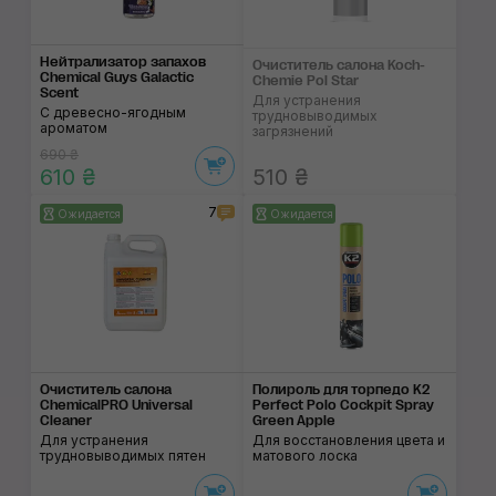
Нейтрализатор запа­хов
Очиститель салона Koch-
Chemical Guys Galactic
Chemie Pol Star
Scent
Для устранения
С древесно-ягодным
трудновыводимых
ароматом
загрязнений
690 ₴
610 ₴
510 ₴
7
Ожидается
Ожидается
Очиститель салона
Полироль для торпедо K2
ChemicalPRO Universal
Perfect Polo Cockpit Spray
Cleaner
Green Apple
Для устранения
Для восстановления цвета и
трудновыводимых пятен
матового лоска