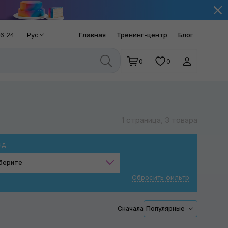
66 24
Рус
Главная
Тренинг-центр
Блог
0
0
1 страница, 3 товара
нд
берите
Сбросить фильтр
MaxShine
SGCB
Сначала
Популярные