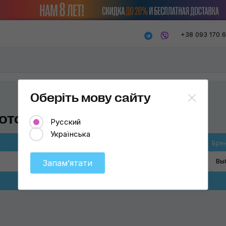
+38 093 170 
Оберіть мову сайту
отсека
Русский
Українська
Особенность торнадора
Бре
Для моторного отсека
Вы
Запамʼятати
Классический
Для моторного отсека
Продувочный