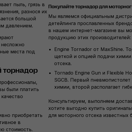
вает пыль, грязь в
Покупайте торнадор для моторного
язнения, разнося их
Мы являемся официальным дистр
вается большой
детейлинга прославленных брендо
м давлением.
в нашем интернет-магазине вы м
бирают
продукцию этих производителей:
ю несложно
Engine Tornador от MaxShine. Т
ные места под
щеткой и опцией подачи химии
отсека.
 торнадор
Tornado Engine Gun и Flexible H
SGCB. Первый пневмопистолет 
профессионалы,
химии, второй располагает гиб
вы были платить
 качество
Консультируем, выполняем достав
хотите выгодно купить оригинал
ивно приобретать
для моторного отсека известных 
тивное в
ую стоимость.