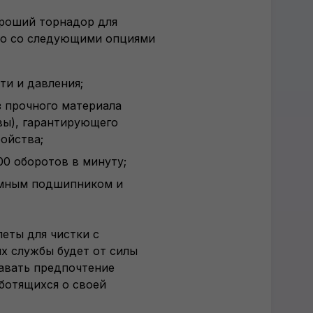
ороший торнадор для
тво со следующими опциями
ти и давления;
з прочного материала
вы), гарантирующего
ойства;
00 оборотов в минуту;
мным подшипником и
еты для чистки с
х службы будет от силы
давать предпочтение
ботящихся о своей