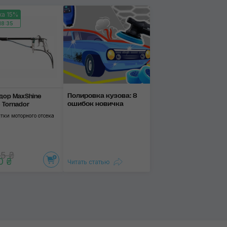
ка 15%
Для нанесения покрытий
18:35
С пылесосом
Для образования пены
Применить
Полировка ку­зова: 8
дор MaxShine
оши­бок нови­чка
e Tornador
тки моторного отсека
5 ₴
0 ₴
Читать статью