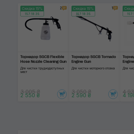
2
1
Скидка 15%
Скидка 15%
Скид
157:18:35
157:18:35
157:
Торнадор SGCB Flexible
Торнадор SGCB Tornado
Торна
Hose Nozzle Cleaning Gun
Engine Gun
Engin
Для чистки труднодоступных
Для чистки моторного отсека
Для чис
мест
3 005 ₴
3 050 ₴
4 93
2 550 ₴
2 590 ₴
4 19