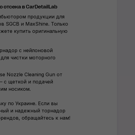
 отсека в CarDetailLab
ибьютором продукции для
в SGCB и MaxShine. Только
ожете купить оригинальную
орнадор с нейлоновой
 для чистки моторного
ose Nozzle Cleaning Gun от
– с щеткой и подачей
ким носиком.
ку по Украине. Если вы
ьный и надежный торнадор
брендов, обращайтесь к нам!