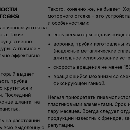
ности
Такого, конечно же, не бывает. Х
тсека
моторного отсека – это устройс
и особенностями:
ас используются на
нга. Такие
есть регуляторы подачи жидкос
 существенно
воронка, трубки изготовлены и
уры. А главное –
(надежные металлические спла
льно эффективно
длительное использование устр
скорость вращения не менее 15
оторый выдает
вращающийся механизм со съе
есть трубка
фиксирующей гайкой.
о крутиться и
ч. Последний
Нельзя приобретать пневмопистол
конце шланга, на
пластиковыми элементами. Срок и
ранства.
пару месяцев. Всегда следует от
продукции известных брендов, за
ть на расстоянии
репутации.
ть всю выделенную