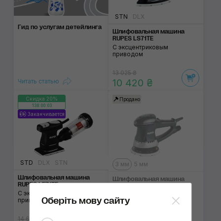
STN
DLX
Гид по услугам детейлинга
Шлифовальная машина
RUPES LS71TE
С эксцентриковым
приводом
13 025 ₴
10 420 ₴
Читать статью
Скидка 20%
Продано
138:00:02
Заканчивается
STD
DLX
STN
3 мм
5 мм
Шлифовальная машина
Шлифовальная машина
RUPES LE71TE
RUPES ER03TE
С эксцентриковым
С эксцентриковым
Оберіть мову сайту
приводом
приводом
14 635 ₴