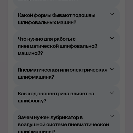
способом подключения (электрические
и пневматическое);
Какой формы бывают подошвы
способом пылеудаления
шлифовальных машин?
(принудительное и автономное), при
этом шлифовальным машинам с
принудительным типом пылеудаления
Что нужно для работы с
в обязательном порядке требуется
пневматической шлифовальной
подключение пылесоса.
машиной?
Пневматическая или электрическая
шлифмашина?
Как ход эксцентрика влияет на
шлифовку?
3 мм: используется для финишной
обработки поверхностей с
Зачем нужен лубрикатор в
применением абразивов с мелкой
воздушной системе пневматической
зернистостью (Р800 и выше);
шлифмашины?