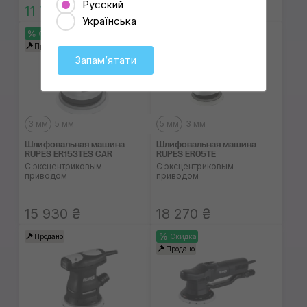
Русский
11 710 ₴
18 270 ₴
Українська
Скидка
Продано
Продано
Запамʼятати
3 мм
5 мм
5 мм
3 мм
Шлифовальная машина
Шлифовальная машина
RUPES ER153TES CAR
RUPES ER05TE
С эксцентриковым
С эксцентриковым
приводом
приводом
15 930 ₴
18 270 ₴
Продано
Скидка
Продано