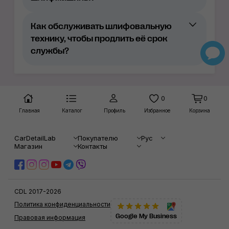
6 мм: наиболее “универсальный”
размер хода эксцентрика. Совместим
Как обслуживать шлифовальную
с абразивами от Р120 до Р600. При
технику, чтобы продлить её срок
правильно подобранном абразивном
службы?
материале подходит как для
финишной, так для грубой шлифовки;
9 мм – эксцентрик для грубой,
0
0
чёрновой шлифовки. Работает с
Главная
абразивами Р40…180.
Каталог
Профиль
Избранное
Корзина
CarDetailLab
Покупателю
Рус
Магазин
Контакты
CDL 2017-2026
Политика конфиденциальности
Google My Business
Правовая информация