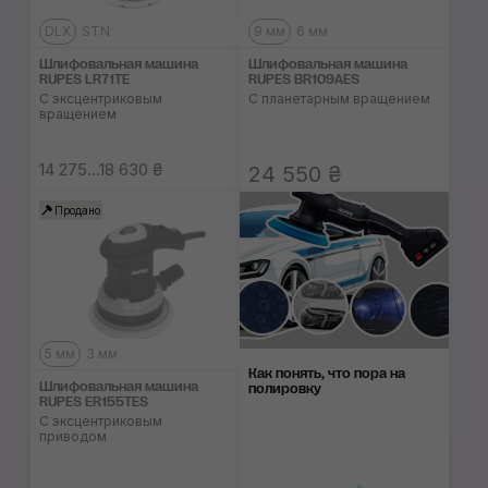
DLX
STN
9 мм
6 мм
Шлифовальная машина
Шлифовальная машина
RUPES LR71TE
RUPES BR109AES
С эксцентриковым
С планетарным вращением
вращением
14 275...18 630 ₴
24 550 ₴
Продано
5 мм
3 мм
Как понять, что пора на
Шлифовальная машина
полировку
RUPES ER155TES
С эксцентриковым
приводом