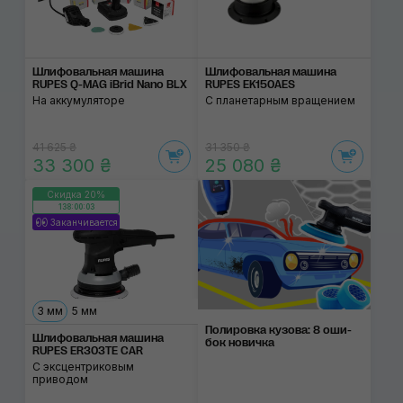
Шлифовальная машина
Шлифовальная машина
RUPES Q-MAG iBrid Nano BLX
RUPES EK150AES
На аккумуляторе
С планетарным вращением
41 625 ₴
31 350 ₴
33 300 ₴
25 080 ₴
Скидка 20%
138:00:02
Заканчивается
3 мм
5 мм
Полировка ку­зова: 8 оши­
Шлифовальная машина
бок нови­чка
RUPES ER303TE CAR
С эксцентриковым
приводом