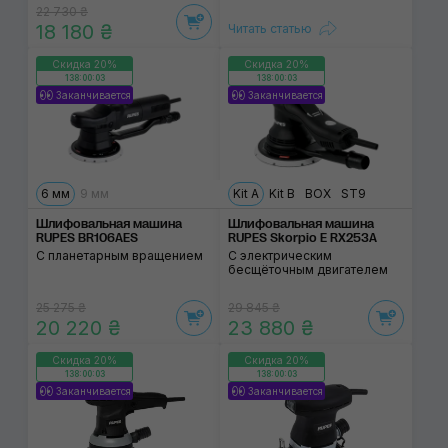
22 730 ₴
18 180 ₴
Читать статью
Скидка 20%
Скидка 20%
138:00:02
138:00:02
Заканчивается
Заканчивается
6 мм
9 мм
Kit A
Kit B
BOX
ST9
Шлифовальная машина
Шлифовальная машина
RUPES BR106AES
RUPES Skorpio E RX253A
С планетарным вращением
С электрическим
бесщёточным двигателем
25 275 ₴
29 845 ₴
20 220 ₴
23 880 ₴
Скидка 20%
Скидка 20%
138:00:02
138:00:02
Заканчивается
Заканчивается