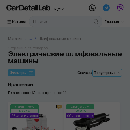
Рус
Каталог
Главная
Магазин
...
Шлифовальные машины
1 страница, 29 товаров
Электрические шлифовальные
машины
Фильтры
Сначала
Популярные
Вращение
Планетарное
1
Эксцентриковое
28
1
Скидка 20%
Скидка 20%
138:00:02
138:00:02
Заканчивается
Заканчивается