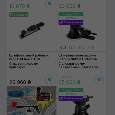
13 340 ₴
10 670 ₴
20 630 ₴
Скидка 20%
Ожидается
138:00:02
Заканчивается
Kit B
Kit A
BOX
ST9
Шлифовальный рубанок
Шлифовальная машина
RUPES SL42AES STD
RUPES Skorpio E RX256A
С эксцентриковым
С электрическим
приводом
бесщёточным двигателем
32 075 ₴
28 960 ₴
25 660 ₴
Скидка 20%
138:00:02
Заканчивается