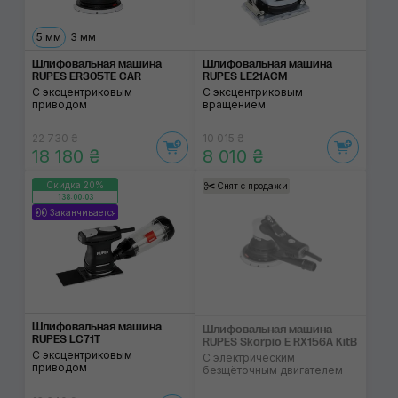
5 мм
3 мм
Шлифовальная машина
Шлифовальная машина
RUPES ER305TE CAR
RUPES LE21AСM
С эксцентриковым
С эксцентриковым
приводом
вращением
22 730 ₴
10 015 ₴
18 180 ₴
8 010 ₴
Скидка 20%
Снят с продажи
138:00:02
Заканчивается
Шлифовальная машина
Шлифовальная машина
RUPES LC71T
RUPES Skorpio E RX156A KitB
С эксцентриковым
С электрическим
приводом
безщёточным двигателем