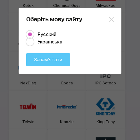
Ketek
Chemical Guys
Milwaukee
Оберіть мову сайту
Русский
Українська
My Shaldan
Novaltec Group
Kovax
Запамʼятати
NexDiag
Epoca
IPC Soteco
Telwin
Kranzle
King Tony