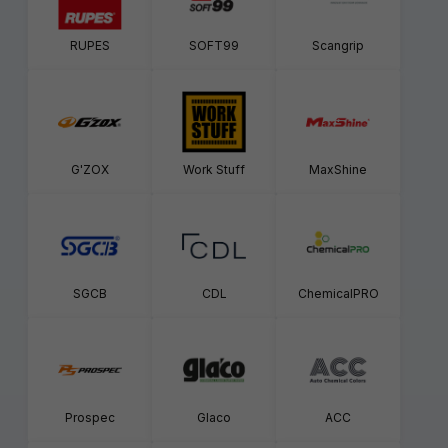
RUPES
SOFT99
Scangrip
G'ZOX
Work Stuff
MaxShine
SGCB
CDL
ChemicalPRO
Prospec
Glaco
ACC