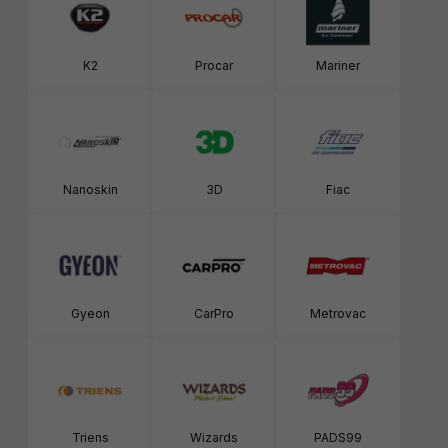
K2
Procar
Mariner
Nanoskin
3D
Fiac
Gyeon
CarPro
Metrovac
Triens
Wizards
PADS99