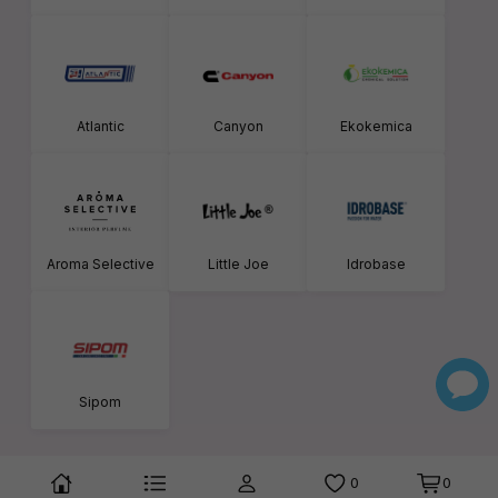
Atlantic
Canyon
Ekokemica
Aroma Selective
Little Joe
Idrobase
Sipom
0
0