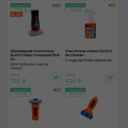
20
8
Скидка 15%
Скидка 15%
110:55:22
110:55:22
Хит!
Абразивный очисти­тель
Очиститель стёкол GLACO
GLACO Glass Compound Roll
De Cleaner
On
С гидрофобным эффектом
Для глубокой очистки
стёкол
845 ₴
490 ₴
720 ₴
420 ₴
8
Скидка 15%
Скидка 15%
110:55:22
110:55:22