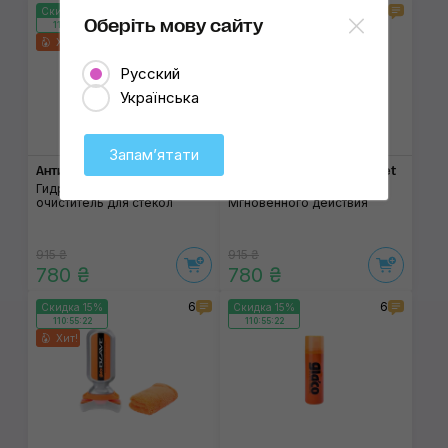
8
4
Скидка 15%
Скидка 15%
Оберіть мову сайту
110:55:22
110:55:22
Хит!
Русский
Українська
Запамʼятати
Антидождь GLACO Q
Антидождь GLACO «W» Jet
Strong
Гидрофобное покрытие и
очиститель для стёкол
Мгновенного действия
915 ₴
915 ₴
780 ₴
780 ₴
6
6
Скидка 15%
Скидка 15%
110:55:22
110:55:22
Хит!