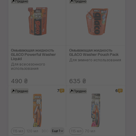
Продано
Продано
Омывающая жидкость
Омывающая жидкость
GLACO Powerful Washer
GLACO Washer Pouch Pack
Liquid
Для зимнего использования
Для всесезонного
использования
490 ₴
635 ₴
7
6
Продано
Продано
115 мл
120 мл
300 мл
115 мл
70 мл
Еще 1