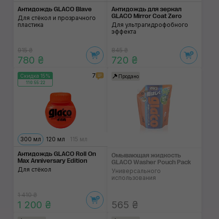
Антидождь GLACO Blave
Антидождь для зеркал
GLACO Mirror Coat Zero
Для стёкол и прозрачного
пластика
Для ультрагидрофобного
эффекта
915 ₴
845 ₴
780 ₴
720 ₴
7
Скидка 15%
Продано
110:55:22
300 мл
120 мл
115 мл
Антидождь GLACO Roll On
Омывающая жидкость
Max Anniversary Edition
GLACO Washer Pouch Pack
Для стёкол
Универсального
использования
1 410 ₴
1 200 ₴
565 ₴