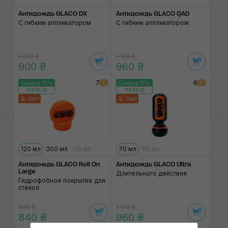
Антидождь GLACO DX
Антидождь GLACO QAD
C гибким аппликатором
С гибким аппликатором
1 055 ₴
1 125 ₴
900 ₴
960 ₴
7
6
Скидка 15%
Скидка 15%
110:55:22
110:55:22
Хит!
Хит!
120 мл
300 мл
115 мл
70 мл
115 мл
Антидождь GLACO Roll On
Антидождь GLACO Ultra
Large
Длительного действия
Гидрофобное покрытие для
стёкол
985 ₴
1 125 ₴
840 ₴
960 ₴