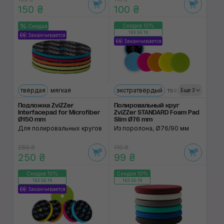
150 ₴
100 ₴
Скидка 10%
Скидка
163:55:15
Заканчивается
Заканчивается
твёрдая
мягкая
экстратвёрдый
твёрдый
мягкий
Еще 3
Подложка ZviZZer
Полировальный круг
Interfacepad for Microfiber
ZviZZer STANDARD Foam Pad
Ø150 mm
Slim Ø76 mm
Для полировальных кругов
Из поролона, Ø76/90 мм
280 ₴
110 ₴
250 ₴
99 ₴
Скидка 10%
Скидка 10%
163:55:15
163:55:15
Заканчивается