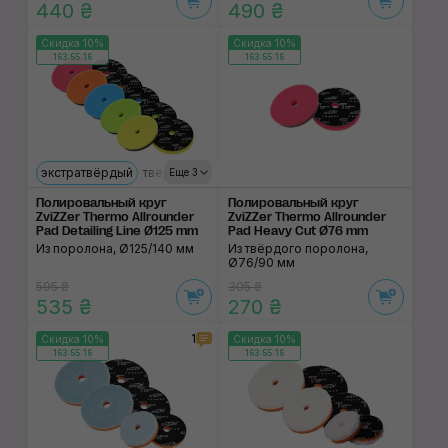
440 ₴
490 ₴
Скидка 10%
Скидка 10%
163:55:15
163:55:15
экстратвёрдый
твёрдый
средний
мягкий
ультрамягкий
Еще 3
Полировальный круг
Полировальный круг
ZviZZer Thermo Allrounder
ZviZZer Thermo Allrounder
Pad Detailing Line Ø125 mm
Pad Heavy Cut Ø76 mm
Из поролона, Ø125/140 мм
Из твёрдого поролона,
Ø76/90 мм
595 ₴
305 ₴
535 ₴
270 ₴
1
Скидка 10%
Скидка 10%
163:55:15
163:55:15