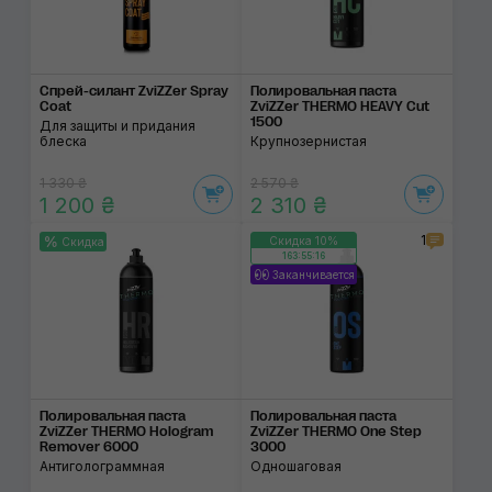
Спрей-силант ZviZZer Spray
Полировальная паста
Coat
ZviZZer THERMO HEAVY Cut
1500
Для защиты и придания
блеска
Крупнозернистая
1 330 ₴
2 570 ₴
1 200 ₴
2 310 ₴
1
Скидка 10%
Скидка
163:55:15
Заканчивается
Полировальная паста
Полировальная паста
ZviZZer THERMO Hologram
ZviZZer THERMO One Step
Remover 6000
3000
Антиголограммная
Одношаговая