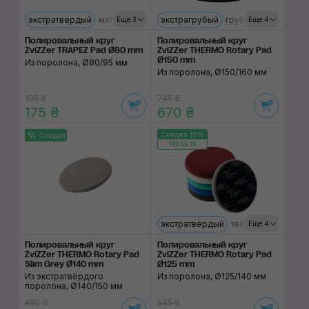
экстратвёрдый
мягкий
ультрамягкий
экстрагрубый
твёрдый
грубый
средний
грубый
с
Еще 3
Еще 4
Полировальный круг
Полировальный круг
ZviZZer TRAPEZ Pad Ø80 mm
ZviZZer THERMO Rotary Pad
Ø150 mm
Из поролона, Ø80/95 мм
Из поролона, Ø150/160 мм
195 ₴
745 ₴
175 ₴
670 ₴
Скидка 10%
Скидка
163:55:15
экстратвёрдый
твёрдый
мягкий
Еще 4
Полировальный круг
Полировальный круг
ZviZZer THERMO Rotary Pad
ZviZZer THERMO Rotary Pad
Slim Grey Ø140 mm
Ø125 mm
Из экстратвёрдого
Из поролона, Ø125/140 мм
поролона, Ø140/150 мм
485 ₴
545 ₴