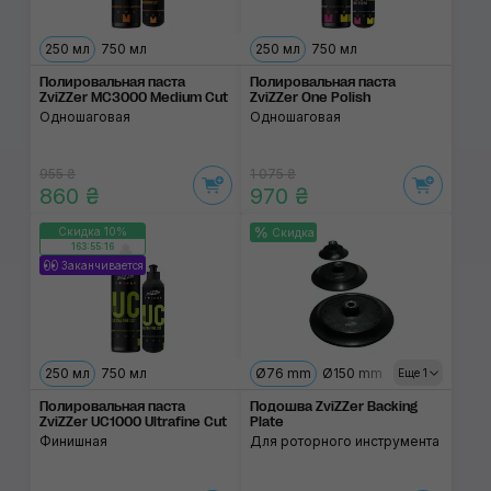
250 мл
750 мл
250 мл
750 мл
Полировальная паста
Полировальная паста
ZviZZer MC3000 Medium Cut
ZviZZer One Polish
Одношаговая
Одношаговая
955 ₴
1 075 ₴
860 ₴
970 ₴
Скидка 10%
Скидка
163:55:15
Заканчивается
250 мл
750 мл
Ø76 mm
Ø150 mm
Ø125 mm
Еще 1
Полировальная паста
Подошва ZviZZer Backing
ZviZZer UC1000 Ultrafine Cut
Plate
Финишная
Для роторного инструмента