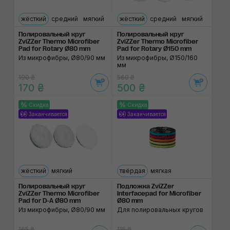
жёсткий
средний
мягкий
жёсткий
средний
мягкий
Полировальный круг
Полировальный круг
ZviZZer Thermo Microfiber
ZviZZer Thermo Microfiber
Pad for Rotary Ø80 mm
Pad for Rotary Ø150 mm
Из микрофибры, Ø80/90 мм
Из микрофибры, Ø150/160
мм
190 ₴
560 ₴
170 ₴
500 ₴
Скидка
Скидка
Заканчивается
Заканчивается
жёсткий
мягкий
твёрдая
мягкая
Полировальный круг
Подложка ZviZZer
ZviZZer Thermo Microfiber
Interfacepad for Microfiber
Pad for D-A Ø80 mm
Ø80 mm
Из микрофибры, Ø80/90 мм
Для полировальных кругов
165 ₴
115 ₴