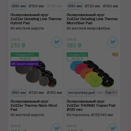
Ø80 мм
Ø160 мм
Ø130 мм
Ø80 мм
Ø130 мм
Ø160 мм
Полировальный круг
Полировальный круг
ZviZZer Detailing Line Thermo
ZviZZer Detailing Line Thermo
Hybrid Pad
Microfiber Pad
Из жёсткой шерсти
Из жёсткой микрофибры
235 ₴
205 ₴
210 ₴
180 ₴
1
Скидка 10%
Скидка 10%
163:55:15
163:55:15
Заканчивается
Ø80 мм
Ø130 мм
Ø160 мм
экстратвёрдый
твёрдый
мягкий
Еще 3
Полировальный круг
Полировальный круг
ZviZZer Thermo Nano Wool
ZviZZer THERMO Trapez Pad
Pad
Ø125 mm
Из жёсткой шерсти
Из поролона, Ø125/140 мм
395 ₴
545 ₴