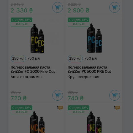
2 645 ₴
3 220 ₴
2 330 ₴
2 900 ₴
Скидка 10%
Скидка 10%
163:55:15
163:55:15
250 мл
750 мл
250 мл
750 мл
Полировальная паста
Полировальная паста
ZviZZer FC 2000 Fine Cut
ZviZZer PC5000 PRE Cut
Антиголограммная
Крупнозернистая
805 ₴
820 ₴
720 ₴
740 ₴
1
1
Скидка 10%
Скидка 10%
163:55:15
163:55:15