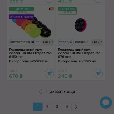
355 ₴
490 ₴
1
Скидка 10%
Скидка 10%
163:55:15
163:55:15
Заканчивается
экстратвёрдый
твёрдый
ультрамягкий
твёрдый
средний
средний
мягкий
мягкий
ультр
Еще 3
Еще 2
Полировальный круг
Полировальный круг
ZviZZer THERMO Trapez Pad
ZviZZer THERMO Trapez Pad
Ø150 mm
Ø76 mm
Из поролона, Ø150/160 мм
Из поролона, Ø76/90 мм
745 ₴
270 ₴
670 ₴
240 ₴
Показать еще
1
2
3
4