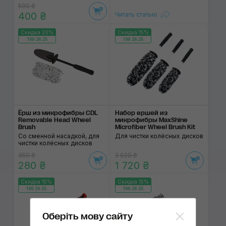
500 ₴
400 ₴
Читать статью
Скидка 20%
Скидка 15%
199:26:25
199:26:25
Ёрш из микрофибры CDL
Набор ершей из
Removable Head Wheel
микрофибры MaxShine
Brush
Microfiber Wheel Brush Kit
Со сменной насадкой, для
Для чистки колёсных дисков
чистки колёсных дисков
350 ₴
2 020 ₴
280 ₴
1 720 ₴
Скидка 15%
Скидка 15%
199:26:25
199:26:25
Оберіть мову сайту