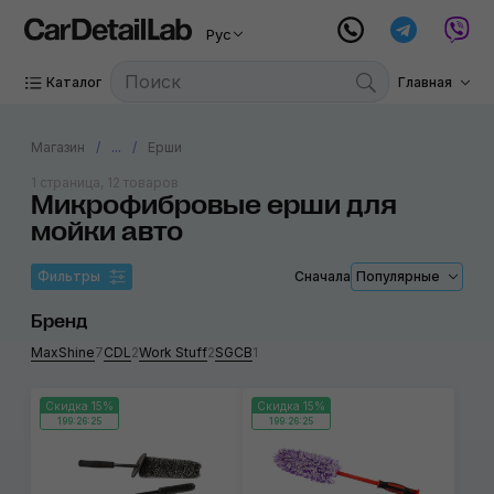
Рус
Каталог
Главная
Магазин
...
Ерши
1 страница, 12 товаров
Микрофибровые ерши для
мойки авто
Фильтры
Сначала
Популярные
Бренд
MaxShine
7
CDL
2
Work Stuff
2
SGCB
1
Скидка 15%
Скидка 15%
199:26:25
199:26:25