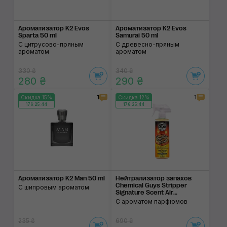
Ароматизатор K2 Evos
Ароматизатор K2 Evos
Sparta 50 ml
Samurai 50 ml
С цитрусово-пряным
С древесно-пряным
ароматом
ароматом
330 ₴
340 ₴
280 ₴
290 ₴
1
1
Скидка 15%
Скидка 12%
176:25:44
176:25:44
Ароматизатор K2 Man 50 ml
Нейтрализатор запа­хов
Chemical Guys Stripper
С шипровым ароматом
Signature Scent Air
Freshener
С ароматом парфюмов
235 ₴
690 ₴