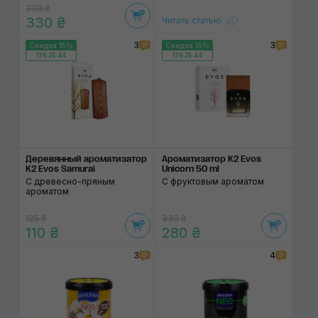
390 ₴
330 ₴
Читать статью
3
3
Скидка 15%
Скидка 15%
176:25:44
176:25:44
Деревянный ароматизатор
Ароматизатор K2 Evos
K2 Evos Samurai
Unicorn 50 ml
С древесно-пряным
С фруктовым ароматом
ароматом
125 ₴
330 ₴
110 ₴
280 ₴
3
4