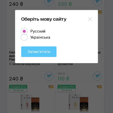
240 ₴
330 ₴
2
1
Скидка 15%
176:25:44
Оберіть мову сайту
Русский
Українська
Запамʼятати
Силиконовый
Деревянный ароматизатор
ароматизатор Little Joe
K2 Evos Grace Valkiria
Passion Fruit
С цветочно-пряным
С запахом маракуйи
ароматом
125 ₴
240 ₴
110 ₴
1
1
Скидка 15%
Скидка 15%
176:25:44
176:25:44