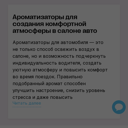
​Ароматизаторы для
создания комфортной
атмосферы в салоне​ авто
Ароматизаторы для автомобиля — это
не только способ освежить воздух в
салоне, но и возможность подчеркнуть
индивидуальность водителя, создать
уютную атмосферу и повысить комфорт
во время поездок. Правильно
подобранный аромат способен
улучшить настроение, снизить уровень
стресса и даже повысить
Читать далее
концентрацию за рулем. В нашем
каталоге представлены разнообразные
ароматизаторы, которые подойдут для
любого автомобиля и предпочтений.​