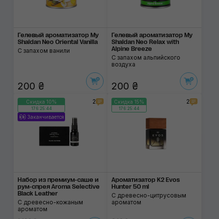
Гелевый ароматизатор My
Гелевый ароматизатор My
Shaldan Neo Oriental Vanilla
Shaldan Neo Relax with
Alpine Breeze
С запахом ванили
С запахом альпийского
воздуха
200 ₴
200 ₴
2
2
Скидка 10%
Скидка 15%
176:25:44
176:25:44
Заканчивается
Набор из премиум-саше и
Ароматизатор K2 Evos
рум-спрея Aroma Selective
Hunter 50 ml
Black Leather
С древесно-цитрусовым
С древесно-кожаным
ароматом
ароматом