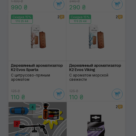
1 100 ₴
340 ₴
990 ₴
290 ₴
2
2
Скидка 15%
Скидка 15%
176:25:44
176:25:44
Деревянный ароматизатор
Деревянный ароматизатор
K2 Evos Sparta
K2 Evos Viking
С цитрусово-пряным
С ароматом морской
ароматом
свежести
125 ₴
125 ₴
110 ₴
110 ₴
2