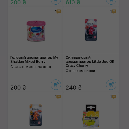
200 ₴
610 ₴
1
1
Гелевый ароматизатор My
Силиконовый
Shaldan Mixed Berry
ароматизатор Little Joe OK
Crazy Cherry
С запахом лесных ягод
С запахом вишни
200 ₴
240 ₴
1
1