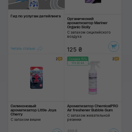
Гид по услугам детейлинга
Органический
ароматизатор Mariner
Organic Sicily
С запахом cицилийского
воздуха
125 ₴
Читать статью
2
2
Скидка 15%
176:25:44
Силиконовый
Ароматизатор ChemicalPRO
ароматизатор Little Joya
Air freshener Bubble Gum
Cherry
С запахом жевательной
С запахом вишни
резинки
390 ₴