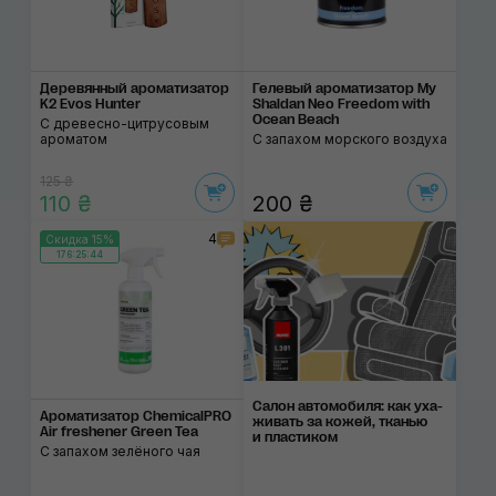
Деревянный ароматизатор
Гелевый ароматизатор My
K2 Evos Hunter
Shaldan Neo Freedom with
Ocean Beach
С древесно-цитрусовым
ароматом
С запахом морского воздуха
125 ₴
110 ₴
200 ₴
4
Скидка 15%
176:25:44
Салон автомобиля: как уха­
Ароматизатор ChemicalPRO
жи­вать за ко­жей, тка­нью
Air freshener Green Tea
и пла­сти­ком
С запахом зелёного чая