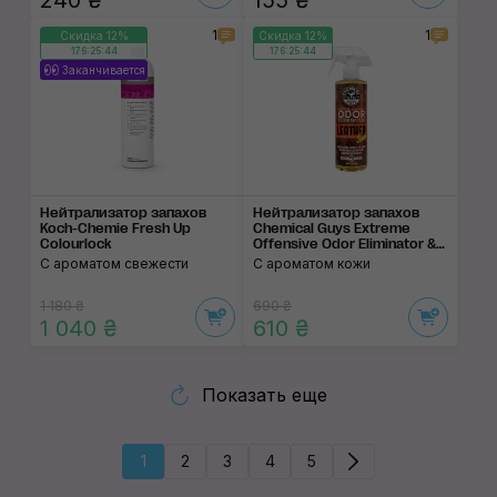
240 ₴
155 ₴
1
1
Скидка 12%
Скидка 12%
176:25:44
176:25:44
Заканчивается
Нейтрализатор запа­хов
Нейтрализатор запа­хов
Koch-Chemie Fresh Up
Chemical Guys Extreme
Colourlock
Offensive Odor Eliminator &
Air Freshener Leather Scent
С ароматом свежести
С ароматом кожи
1 180 ₴
690 ₴
1 040 ₴
610 ₴
Показать еще
1
2
3
4
5