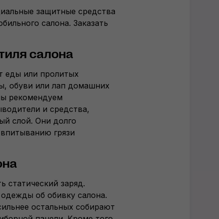
циальные защитные средства
бильного салона. Заказать
стиля салона
т еды или пролитых
ы, обуви или лап домашних
мы рекомендуем
водители и средства,
й слой. Они долго
 впитыванию грязи
она
ь статический заряд.
 одежды об обивку салона.
 сильнее остальных собирают
риборной панели. Кроме того