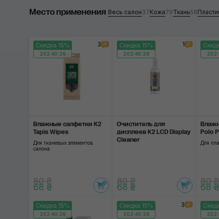
Место применения
Wizards
Весь салон
37
Кожа
79
Ткань
58
Пласти
Prospec
3
1
Скидка 15%
Скидка 15%
Скид
Turtle Wax
202:40:25
202:40:25
202:
Ekokemica
K2
Применить
Sipom
Влажные салфетки K2
Очиститель для
Влажн
Koch-Chemie
Tapis Wipes
дисплеев K2 LCD Display
Polo 
Cleaner
Для тканевых элементов
Для пл
Gyeon
салона
G'zox
80 ₴
80 ₴
80 ₴
68 ₴
68 ₴
68 ₴
ChemicalPRO
3
Скидка 15%
Скидка 15%
Скид
CarPro
202:40:25
202:40:25
202: