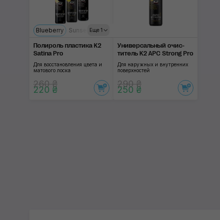
Blueberry
Sunset Fresh
Energy Fruit
Еще 1
Полироль пластика K2
Универсальный очис­
Satina Pro
титель K2 APC Strong Pro
Для восстановления цвета и
Для наружных и внутренних
матового лоска
поверхностей
260 ₴
290 ₴
220 ₴
250 ₴