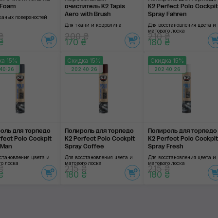
 Foam
очиститель K2 Tapis
K2 Perfect Polo Cockpit
Aero with Brush
Spray Fahren
жаных поверхностей
Для ткани и ковролина
Для восстановления цвета и
матового лоска
₴
200 ₴
210 ₴
₴
170 ₴
180 ₴
ка 15%
Скидка 15%
Скидка 15%
40:25
202:40:25
202:40:25
оль для торпедо
Полироль для торпедо
Полироль для торпедо
fect Polo Cockpit
K2 Perfect Polo Cockpit
K2 Perfect Polo Cockpit
 Man
Spray Coffee
Spray Fresh
становления цвета и
Для восстановления цвета и
Для восстановления цвета и
о лоска
матового лоска
матового лоска
₴
215 ₴
215 ₴
₴
180 ₴
180 ₴