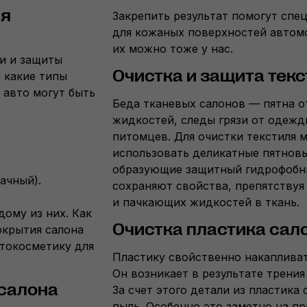
ля
Закрепить результат помогут спе
для кожаных поверхностей автомо
их можно тоже у нас.
и и защиты
Очистка и защита тек
 какие типы
 авто могут быть
Беда тканевых салонов — пятна о
жидкостей, следы грязи от одежд
питомцев. Для очистки текстиля 
использовать деликатные пятновы
образующие защитный гидрофобны
ачный).
сохраняют свойства, препятствуя
и пачкающих жидкостей в ткань.
ому из них. Как
Очистка пластика сал
окрытия салона
втокосметику для
Пластику свойственно накапливат
Он возникает в результате трения
 салона
За счет этого детали из пластика
пыль. Особенно это заметно на п