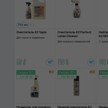
RUPES
SOFT99
SGCB
750 мл
5 л
Очиститель K2 Tapis
Очиститель K2 Perfect
Нейтр
3D
Letan Cleaner
K2 SK
Для ткани и ковролина
Для кожаных поверхностей
С аром
115 ₴
150 ₴
160 
98 ₴
130 ₴
140 
1
2
Скидка 15%
Скидка 15%
Скид
202:40:25
202:40:25
202:
Полироль для торпедо
Пенный очиститель K2
Пенны