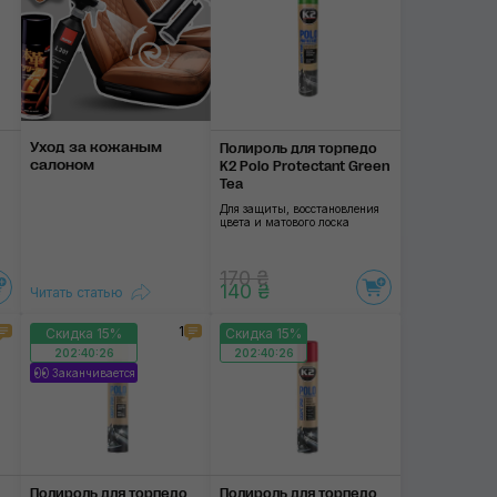
Уход за кожаным
Полироль для торпедо
салоном
K2 Polo Protectant Green
Tea
Для защиты, восстановления
цвета и матового лоска
170 ₴
140 ₴
Читать статью
1
Скидка 15%
Скидка 15%
202:40:25
202:40:25
Заканчивается
Полироль для торпедо
Полироль для торпедо