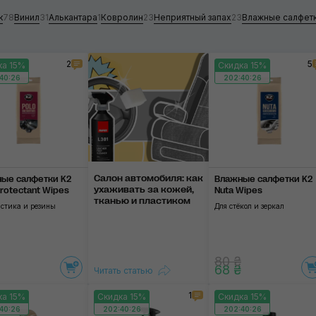
к
78
Винил
31
Алькантара
1
Ковролин
23
Неприятный запах
23
Влажные салфет
Пластик
Винил
2
5
ка 15%
Скидка 15%
40:25
202:40:25
Алькантара
Применить
Ковролин
Неприятный запах
Влажные салфетки
Салон автомобиля: как
ые салфетки K2
Влажные салфетки K2
уха­жи­вать за ко­жей,
Protectant Wipes
Nuta Wipes
Резиновые коврики
тка­нью и пла­сти­ком
астика и резины
Для стёкол и зеркал
80 ₴
68 ₴
Читать статью
1
ка 15%
Скидка 15%
Скидка 15%
40:25
202:40:25
202:40:25