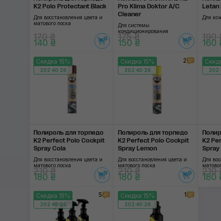
K2 Polo Protectant Black
Pro Klima Doktor A/C
Letan
Cleaner
Для восстановления цвета и
Для ко
матового лоска
Для системы
кондиционирования
170 ₴
175 ₴
190 
140 ₴
150 ₴
160 
2
Скидка 15%
Скидка 15%
Скид
202:40:25
202:40:25
202:
Полироль для торпедо
Полироль для торпедо
Полир
K2 Perfect Polo Cockpit
K2 Perfect Polo Cockpit
K2 Per
Spray Cola
Spray Lemon
Spray
Для восстановления цвета и
Для восстановления цвета и
Для вос
матового лоска
матового лоска
матовог
210 ₴
210 ₴
210 
180 ₴
180 ₴
180 
5
1
Скидка 15%
Скидка 15%
202:40:25
202:40:25