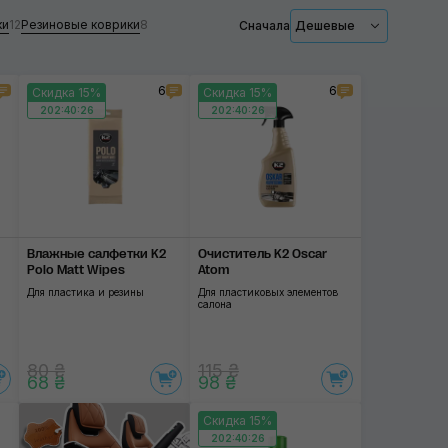
Применить
ки
12
Резиновые коврики
8
Сначала
Дешевые
6
6
Скидка 15%
Скидка 15%
202:40:25
202:40:25
Влажные салфетки K2
Очиститель K2 Oscar
Polo Matt Wipes
Atom
Для пластика и резины
Для пластиковых элементов
салона
80 ₴
115 ₴
68 ₴
98 ₴
Скидка 15%
202:40:25