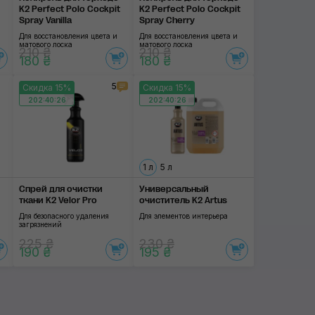
K2 Perfect Polo Cockpit
K2 Perfect Polo Cockpit
Spray Vanilla
Spray Cherry
Для восстановления цвета и
Для восстановления цвета и
матового лоска
матового лоска
210 ₴
210 ₴
180 ₴
180 ₴
5
Скидка 15%
Скидка 15%
202:40:25
202:40:25
1 л
5 л
Спрей для очистки
Универсальный
ткани K2 Velor Pro
очиститель K2 Artus
Для безопасного удаления
Для элементов интерьера
загрязнений
225 ₴
230 ₴
190 ₴
195 ₴