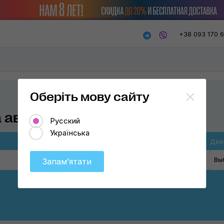
+38 093 170 
Оберіть мову сайту
 авто
Русский
Українська
Место применения
Дей
Выберите
Вы
Запамʼятати
Весь салон
Кожа
Ткань