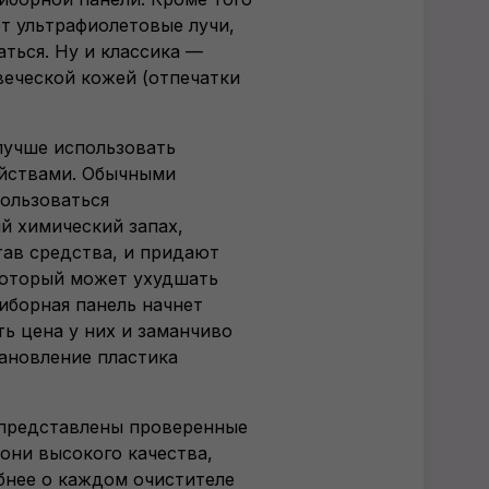
ет ультрафиолетовые лучи,
ться. Ну и классика —
веческой кожей (отпечатки
лучше использовать
ойствами. Обычными
ользоваться
й химический запах,
ав средства, и придают
который может ухудшать
иборная панель начнет
ть цена у них и заманчиво
тановление пластика
 представлены проверенные
 они высокого качества,
бнее о каждом очистителе