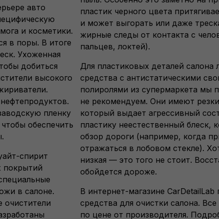
ерьере авто
пластик черного цвета притягива
специфическую
и может выгорать или даже треска
мога и косметики.
жирные следы от контакта с чело
ся в поры. В итоге
пальцев, локтей).
еск. Ухоженная
тобы добиться
Для пластиковых деталей салона 
истители высокого
средства с антистатическими св
зжириватели.
полиролями из супермаркета мы п
 нефтепродуктов.
не рекомендуем. Они имеют резки
заводскую пленку
который выдает агрессивный сост
 чтобы обеспечить
пластику неестественный блеск, 
.
обзор дороги (например, когда пр
отражаться в лобовом стекле). Хо
уайт-спирит
низкая — это того не стоит. Восс
х покрытий
обойдется дороже.
 специальные
ожи в салоне.
В
интернет-магазине
CarDetailLab
е очистители
средства для очистки салона. Все
азработаны
по цене от производителя. Подро