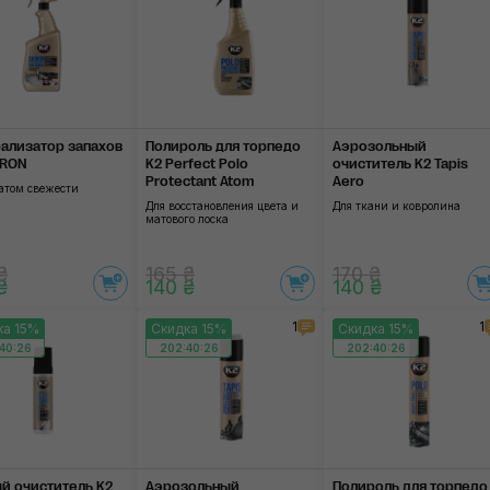
ализатор запа­хов
Полироль для торпедо
Аэрозольный
IRON
K2 Perfect Polo
очиститель K2 Tapis
Protectant Atom
Aero
атом свежести
Для восстановления цвета и
Для ткани и ковролина
матового лоска
₴
165 ₴
170 ₴
₴
140 ₴
140 ₴
1
1
ка 15%
Скидка 15%
Скидка 15%
40:25
202:40:25
202:40:25
й очиститель K2
Аэрозольный
Полироль для торпедо