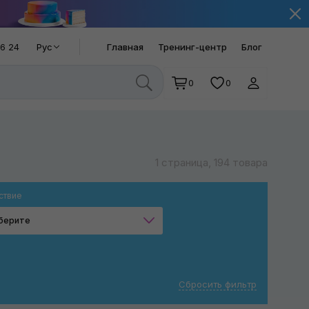
66 24
Рус
Главная
Тренинг-центр
Блог
0
0
1 страница, 194 товара
ствие
берите
Очистка
Защита
Сбросить фильтр