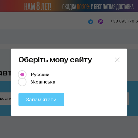
+38 093 170 
Оберіть мову сайту
авто
Русский
Українська
Бренд
кости
Выберите
Запамʼятати
Honda
Toyota
Nissan