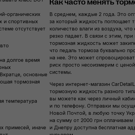
Как часто менять тор
ий-органических
В среднем, каждые 2 года. Это о
х и спортивных
за который жидкость поглощает т
стеме отсутствует
количество влаги из воздуха, что
резко падает. В связи с этим, пр
тормозная жидкость может закипе
авто
что педаль тормоза буквально пр
на нее. Это может спровоцироват
на долгое время
риск просто несоизмерим с ценой
ярных
системы.
 Вкратце, основные
рошая тормозная
Через
интернет-магазин
CarDetail
тормозную жидкость разного тип
вы можете как через личный кабин
ая температура
и по телефону. Отправки мы осу
Новой Почтой, в любую точку Укр
на сумму от 2000 грн оплачиваем 
х примесей, иначе
и Днепру доступна бесплатная ад
дут
курьером.