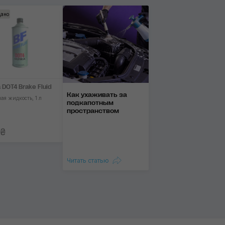
ано
Применить
 DOT4 Brake Fluid
Как ухаживать за
ая жидкость, 1 л
подкапотным
пространством
 ₴
Читать статью