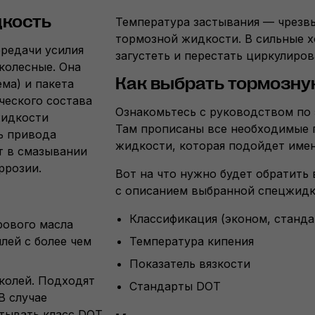
дкость
Температура застывания — чрезв
тормозной жидкости. В сильные х
ередачи усилия
загустеть и перестать циркулиров
колесные. Она
Как выбрать тормозну
ма) и пакета
ческого состава
Ознакомьтесь с руководством по 
жидкости
Там прописаны все необходимые
ь привода
жидкости, которая подойдет име
т в смазывании
ррозии.
Вот на что нужно будет обратить
с описанием выбранной спецжидк
Классификация (эконом, станда
рового масла
лей с более чем
Температура кипения
Показатель вязкости
колей. Подходят
Стандарты DOT
В случае
итывать класс DOT