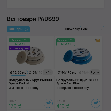
Всі товари PADS99
Фильтры
Спочатку
Нові
1
Знижка 10%
Знижка 10%
131:29:06
131:29:06
Закінчується
Ø75/90 мм
Ø125/140 мм
Ø150/170 мм
Ø150/170 мм
Ø75/90 мм
Ø125/14
Ще 1
Ще 1
Полірувальний круг PADS99
Полірувальний круг PADS99
Space Pad Wh...
Space Pad Blue
З м'якого поролону
З твердого поролону
185 ₴
460 ₴
170 ₴
410 ₴