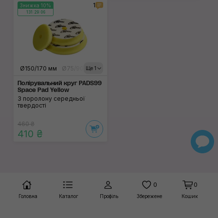
1
Знижка 10%
131:29:06
Ø150/170 мм
Ø75/90 мм
Ø125/140 мм
Ще 1
Полірувальний круг PADS99
Space Pad Yellow
З поролону середньої
твердості
460 ₴
410 ₴
0
0
Головна
Каталог
Профіль
Збережене
Кошик