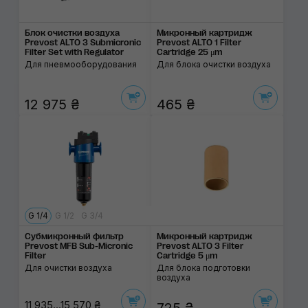
Блок очистки воздуха
Микронный картридж
Prevost ALTO 3 Submicronic
Prevost ALTO 1 Filter
Filter Set with Regulator
Cartridge 25 μm
Для пневмооборудования
Для блока очистки воздуха
12 975 ₴
465 ₴
G 1/4
G 1/2
G 3/4
Субмикронный фильтр
Микронный картридж
Prevost MFB Sub-Micronic
Prevost ALTO 3 Filter
Filter
Cartridge 5 μm
Для очистки воздуха
Для блока подготовки
воздуха
11 935...15 570 ₴