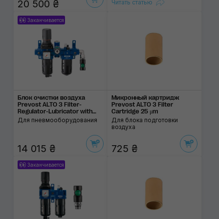
20 500 ₴
Читать статью
Заканчивается
Блок очистки воздуха
Микронный картридж
Prevost ALTO 3 Filter-
Prevost ALTO 3 Filter
Regulator-Lubricator with
Cartridge 25 μm
Diverter Block
Для пневмооборудования
Для блока подготовки
воздуха
14 015 ₴
725 ₴
Заканчивается