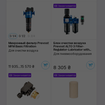
Заканчивается
G 1/4
G 1/2
G 3/4
Микронный фильтр Prevost
Блок очистки воздуха
MFM Basic Filtration
Prevost ALTO 3 Filter-
Regulator-Lubricator with
Для очистки воздуха
Wall Bracket
Для пневмооборудования
11 935...15 570 ₴
8 305 ₴
Заканчивается
Заканчивается