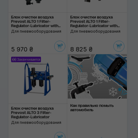
Блок очистки воздуха
Блок очистки воздуха
Prevost ALTO 1 Filter-
Prevost ALTO 1 Filter-
Regulator-Lubricator with
Regulator-Lubricator with
Wall Bracket
Diverter Block
Для пневмооборудования
Для пневмооборудования
5 970 ₴
8 825 ₴
Заканчивается
Как правильно помыть
Блок очистки воздуха
автомобиль
Prevost ALTO 3 Filter-
Regulator-Lubricator
Для пневмооборудования