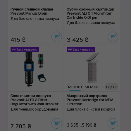
Ручной сливной клапан
Субмикронный картридж
Prevost Manual Drain
Prevost ALTO 1 Microfilter
Cartridge 0.01 μm
Для блока очистки воздуха
Для блока очистки воздуха
415 ₴
3 425 ₴
Заканчивается
Заканчивается
MFM101
MFM103
MFM104
Еще 1
Блок очистки воздуха
Микронный картридж
Prevost ALTO 3 Filter-
Prevost Cartridge for MFM
Regulator with Wall Bracket
Filtration
Для пневмооборудования
Для блока очистки воздуха
3 635...5 190 ₴
7 785 ₴