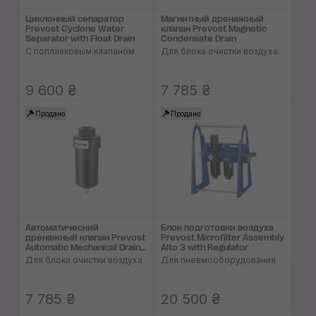
Циклонный сепаратор
Магнитный дренажный
Prevost Cyclone Water
клапан Prevost Magnetic
Separator with Float Drain
Condensate Drain
С поплавковым клапаном
Для блока очистки воздуха
9 600 ₴
7 785 ₴
Продано
Продано
Автоматический
Блок подготовки воздуха
дренажный клапан Prevost
Prevost Microfilter Assembly
Automatic Mechanical Drain
Alto 3 with Regulator
Valve
Для блока очистки воздуха
Для пневмооборудования
7 785 ₴
20 500 ₴