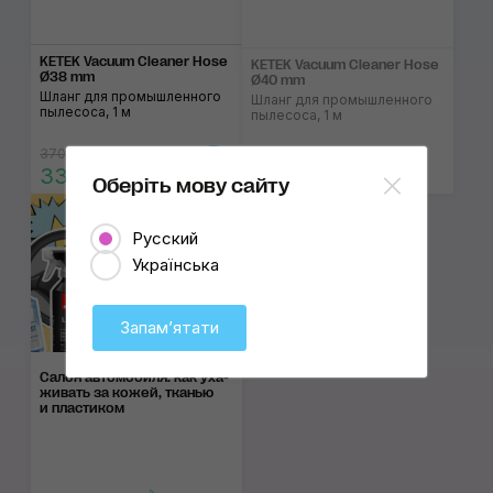
KETEK Vacuum Cleaner Hose
KETEK Vacuum Cleaner Hose
Ø38 mm
Ø40 mm
Шланг для промышленного
Шланг для промышленного
пылесоса, 1 м
пылесоса, 1 м
370 ₴
330 ₴
400 ₴
Оберіть мову сайту
Русский
Українська
Запамʼятати
Салон автомобиля: как уха­
жи­вать за ко­жей, тка­нью
и пла­сти­ком