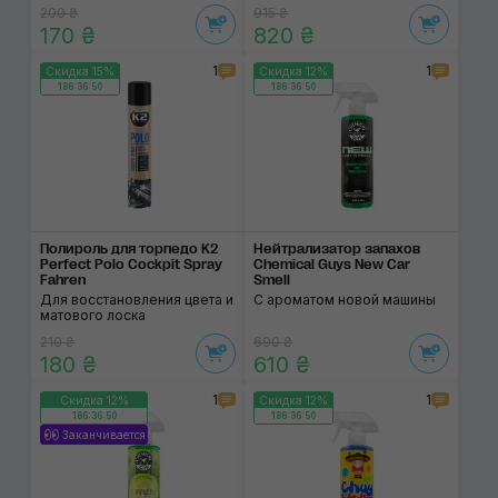
200 ₴
915 ₴
170 ₴
820 ₴
1
1
Скидка 15%
Скидка 12%
186:36:50
186:36:50
Полироль для торпедо K2
Нейтрализатор запа­хов
Perfect Polo Cockpit Spray
Chemical Guys New Car
Fahren
Smell
Для восстановления цвета и
С ароматом новой машины
матового лоска
210 ₴
690 ₴
180 ₴
610 ₴
1
1
Скидка 12%
Скидка 12%
186:36:50
186:36:50
Заканчивается