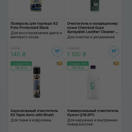
Полироль для торпедо K2
Очиститель и кондиционер
Polo Protectant Black
кожи Chemical Guys
Sprayable Leather Cleaner &
Для восстановления цвета и
Conditioner
матового лоска
Для очистки и увлажнения
170 ₴
1 250 ₴
140 ₴
1 100 ₴
1
1
Скидка 15%
Скидка 10%
186:36:50
186:36:50
Аэрозольный очиститель
Универсальный очис­титель
K2 Tapis Aero with Brush
Gyeon Q²M APC
Для ткани и ковролина
Для наружных и внутренних
поверхностей