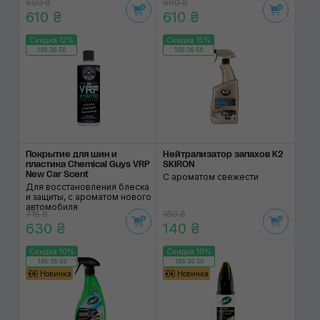
690 ₴
690 ₴
610 ₴
610 ₴
Скидка 12%
Скидка 15%
186:36:50
186:36:50
Покрытие для шин и
Нейтрализатор запа­хов K2
пластика Chemical Guys VRP
SKIRON
New Car Scent
С ароматом свежести
Для восстановления блеска
и защиты, с ароматом нового
автомобиля
715 ₴
160 ₴
630 ₴
140 ₴
Скидка 10%
Скидка 10%
186:36:50
186:36:50
Новинка
Новинка