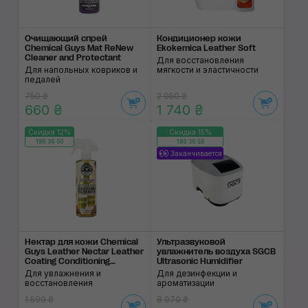
Очищающий спрей
Кондиционер кожи
Chemical Guys Mat ReNew
Ekokemica Leather Soft
Cleaner and Protectant
Для восстановления
Для напольных ковриков и
мягкости и эластичности
педалей
750 ₴
2 050 ₴
660 ₴
1 740 ₴
Скидка 12%
Скидка 15%
186:36:50
186:36:50
Заканчивается
Нектар для кожи Chemical
Ультразвуковой
Guys Leather Nectar Leather
увлажнитель воздуха SGCB
Coating Conditioning
Ultrasonic Humidifier
Rejuvenator
Для увлажнения и
Для дезинфекции и
восстановления
ароматизации
1 590 ₴
8 970 ₴