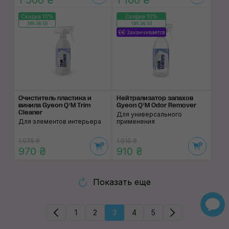
1 500 ₴
1 100 ₴
Скидка 10%
Скидка 10%
186:36:50
186:36:50
Заканчивается
Очиститель пластика и
Нейтрализатор запа­хов
винила Gyeon Q²M Trim
Gyeon Q²M Odor Remover
Cleaner
Для универсального
Для элементов интерьера
применения
1 075 ₴
1 010 ₴
970 ₴
910 ₴
Показать еще
1
2
3
4
5