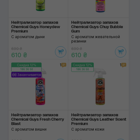
Нейтрализатор запа­хов
Нейтрализатор запа­хов
Chemical Guys Honeydew
Chemical Guys Chuy Bubble
Premium
Gum
С ароматом дыни
С ароматом жевательной
резинки
690 ₴
690 ₴
610 ₴
610 ₴
1
1
Скидка 12%
Скидка 12%
186:36:50
186:36:50
Заканчивается
Нейтрализатор запа­хов
Нейтрализатор запа­хов
Chemical Guys Fresh Cherry
Chemical Guys Leather Scent
Blast
Premium
С ароматом вишни
С ароматом кожи