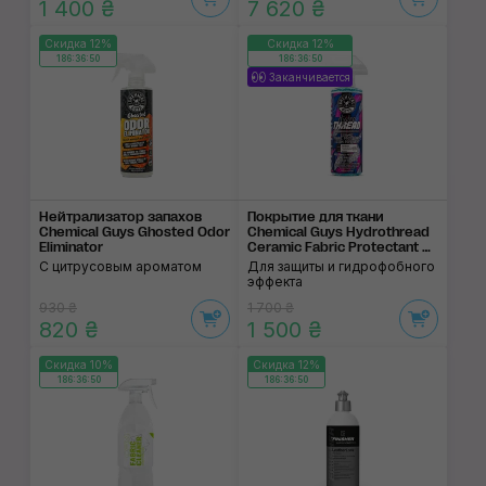
1 400 ₴
7 620 ₴
Скидка 12%
Скидка 12%
186:36:50
186:36:50
Заканчивается
Нейтрализатор запа­хов
Покрытие для ткани
Chemical Guys Ghosted Odor
Chemical Guys Hydrothread
Eliminator
Ceramic Fabric Protectant &
Stain Repellent
С цитрусовым ароматом
Для защиты и гидрофобного
эффекта
930 ₴
1 700 ₴
820 ₴
1 500 ₴
Скидка 10%
Скидка 12%
186:36:50
186:36:50