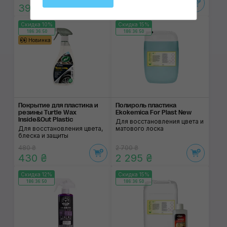
390 ₴
430 ₴
Скидка 10%
Скидка 15%
186:36:50
186:36:50
Новинка
Покрытие для пластика и
Полироль пластика
резины Turtle Wax
Ekokemica For Plast New
Inside&Out Plastic
Для восстановления цвета и
Для восстановления цвета,
матового лоска
блеска и защиты
480 ₴
2 700 ₴
430 ₴
2 295 ₴
Скидка 12%
Скидка 15%
186:36:50
186:36:50