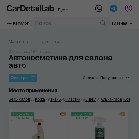
Рус
Каталог
Главная
Магазин
...
Для салона
3 страница, 194 товара
Автокосметика для салона
авто
Фильтры
Сначала
Популярные
Место применения
Весь салон
37
Кожа
79
Ткань
58
Пластик
78
Винил
31
Алькантара
1
Коврол
1
1
Скидка 15%
Скидка 12%
186:36:50
186:36:50