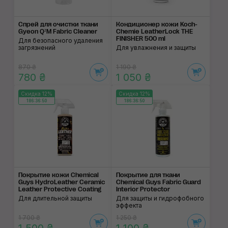
Спрей для очистки ткани
Кондиционер кожи Koch-
Gyeon Q²M Fabric Cleaner
Chemie LeatherLock THE
FINISHER 500 ml
Для безопасного удаления
загрязнений
Для увлажнения и защиты
870 ₴
1 190 ₴
780 ₴
1 050 ₴
Скидка 12%
Скидка 12%
186:36:50
186:36:50
Покрытие кожи Chemical
Покрытие для ткани
Guys HydroLeather Ceramic
Chemical Guys Fabric Guard
Leather Protective Coating
Interior Protector
Для длительной защиты
Для защиты и гидрофобного
эффекта
1 700 ₴
1 250 ₴