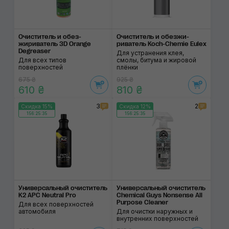
Очиститель и обез­
Очиститель и обезжи­
жириватель 3D Orange
риватель Koch-Chemie Eulex
Degreaser
Для устранения клея,
Для всех типов
смолы, битума и жировой
поверхностей
плёнки
675 ₴
925 ₴
610 ₴
810 ₴
3
2
Скидка 15%
Скидка 12%
156:25:35
156:25:35
Универсальный очис­титель
Универсальный очис­титель
K2 APC Neutral Pro
Chemical Guys Nonsense All
Purpose Cleaner
Для всех поверхностей
автомобиля
Для очистки наружных и
внутренних поверхностей