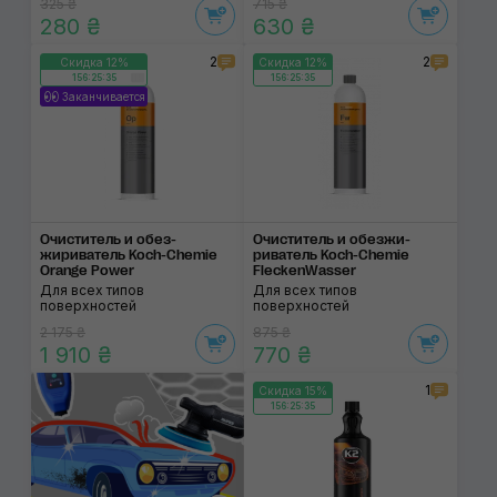
325 ₴
715 ₴
280 ₴
630 ₴
2
2
Скидка 12%
Скидка 12%
156:25:35
156:25:35
Заканчивается
Очиститель и обез­
Очиститель и обезжи­
жириватель Koch-Chemie
риватель Koch-Chemie
Orange Power
FleckenWasser
Для всех типов
Для всех типов
поверхностей
поверхностей
2 175 ₴
875 ₴
1 910 ₴
770 ₴
1
Скидка 15%
156:25:35