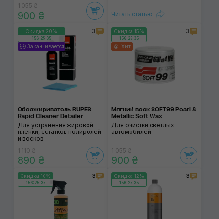
1 055 ₴
900 ₴
Читать статью
3
3
Скидка 20%
Скидка 15%
156:25:35
156:25:35
Заканчивается
Хит!
Обезжириватель RUPES
Мягкий воск SOFT99 Pearl &
Rapid Cleaner Detailer
Metallic Soft Wax
Для устранения жировой
Для очистки светлых
плёнки, остатков полиролей
автомобилей
и восков
1 110 ₴
1 055 ₴
890 ₴
900 ₴
3
3
Скидка 10%
Скидка 12%
156:25:35
156:25:35