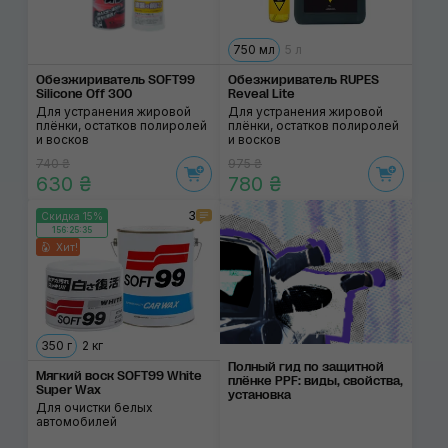
750 мл
5 л
Обезжириватель SOFT99
Обезжириватель RUPES
Silicone Off 300
Reveal Lite
Для устранения жировой
Для устранения жировой
плёнки, остатков полиролей
плёнки, остатков полиролей
и восков
и восков
740 ₴
975 ₴
630 ₴
780 ₴
3
Скидка 15%
156:25:35
Хит!
350 г
2 кг
Полный гид по защитной
Мягкий воск SOFT99 White
плёнке PPF: виды, свойства,
Super Wax
установка
Для очистки белых
автомобилей