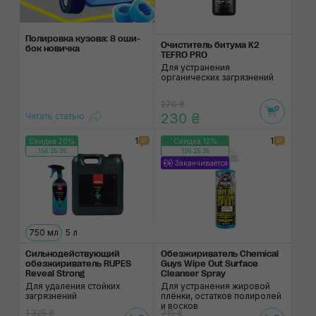
Полировка ку­зова: 8 оши­
Очиститель битума K2
бок нови­чка
TEFRO PRO
Для устранения
органических загрязнений
270 ₴
230 ₴
Читать статью
1
1
Скидка 20%
Скидка 12%
156:25:35
156:25:35
Заканчивается
750 мл
5 л
Сильнодействующий
Обезжириватель Chemical
обезжириватель RUPES
Guys Wipe Out Surface
Reveal Strong
Cleanser Spray
Для удаления стойких
Для устранения жировой
загрязнений
плёнки, остатков полиролей
и восков
1 325 ₴
715 ₴