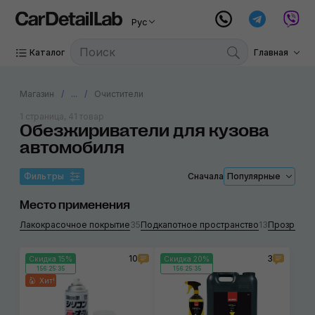
Рус
Каталог
Главная
Магазин
...
Очистители
1 страница, 41 товар
Обезжириватели для кузова
автомобиля
Фильтры
Сначала
Популярные
Место применения
Лакокрасочное покрытие
35
Подкапотное пространство
13
Прозрачны
10
3
Скидка 15%
Скидка 20%
156:25:35
156:25:35
Хит!