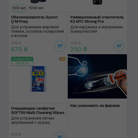
500 мл
1000 мл
Обезжириватель Gyeon
Универсальный очис­титель
Q²M Prep
K2 APC Strong Pro
Для устранения жировой
Для наружных и внутренних
плёнки, остатков полиролей
поверхностей
и восков
745 ₴
290 ₴
670 ₴
250 ₴
1
Скидка 15%
156:25:35
Как ухаживать за фара­ми
Очищающие салфетки
SOFT99 Multi Cleaning Wipes
Для устранения лёгких
загрязнений с кузова
425 ₴