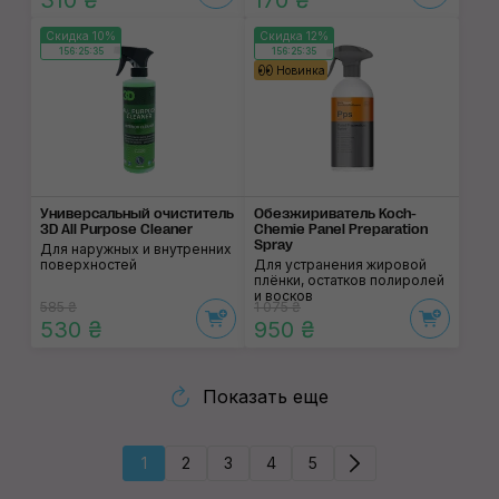
310 ₴
170 ₴
Скидка 10%
Скидка 12%
156:25:35
156:25:35
Новинка
Универсальный очис­титель
Обезжириватель Koch-
3D All Purpose Cleaner
Chemie Panel Preparation
Spray
Для наружных и внутренних
поверхностей
Для устранения жировой
плёнки, остатков полиролей
и восков
585 ₴
1 075 ₴
530 ₴
950 ₴
Показать еще
1
2
3
4
5