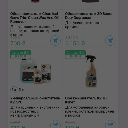
Обезжириватель Chemical
Обезжириватель 3D Super
Guys Trim Clean Wax And Oil
Duty Degreaser
Remover
Для универсального
Для устранения жировой
применения
плёнки, остатков полиролей
и восков
795 ₴
3 500 ₴
700 ₴
3 150 ₴
Скидка 15%
Скидка 15%
156:25:35
156:25:35
1 л
5 л
Универсальный очис­титель
Обезжириватель K2 T6
K2 APC
Klinet
Для наружных и внутренних
Для устранения жировой
поверхностей, с
плёнки, остатков полиролей
нейтральным pH
и восков
360 ₴
200 ₴