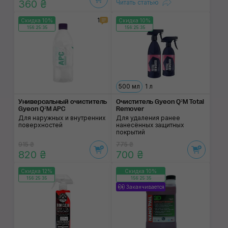
360 ₴
Читать статью
1
Скидка 10%
Скидка 10%
156:25:35
156:25:35
500 мл
1 л
Универсальный очис­титель
Очиститель Gyeon Q²M Total
Gyeon Q²M APC
Remover
Для наружных и внутренних
Для удаления ранее
поверхностей
нанесённых защитных
покрытий
915 ₴
775 ₴
820 ₴
700 ₴
Скидка 12%
Скидка 10%
156:25:35
156:25:35
Заканчивается