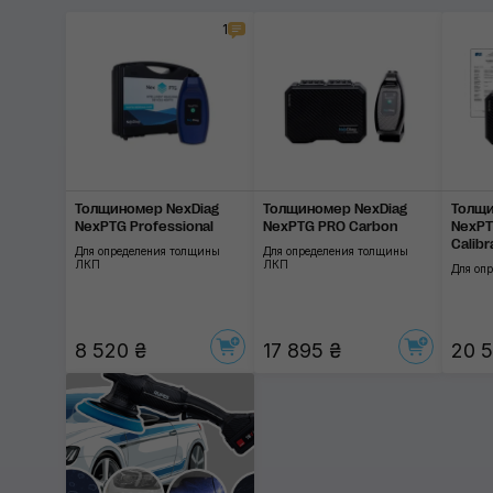
1
Толщиномер NexDiag
Толщиномер NexDiag
Толщи
NexPTG Professional
NexPTG PRO Carbon
NexPT
Calibr
Для определения толщины
Для определения толщины
ЛКП
ЛКП
Для оп
8 520 ₴
17 895 ₴
20 5