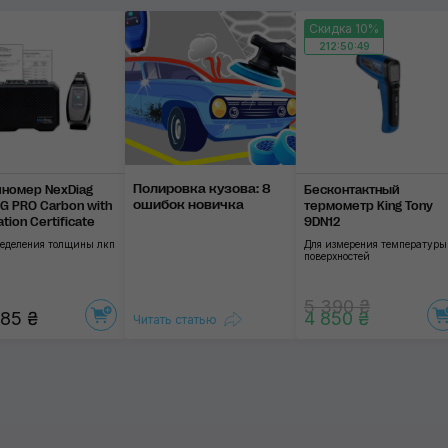
Применить
Скидка 10%
212:50:48
Полировка ку­зова: 8
номер NexDiag
Бесконтактный
оши­бок нови­чка
G PRO Carbon with
термометр King Tony
ation Certificate
9DN12
ределения толщины лкп
Для измерения температуры
поверхностей
5 390 ₴
85 ₴
4 850 ₴
Читать статью