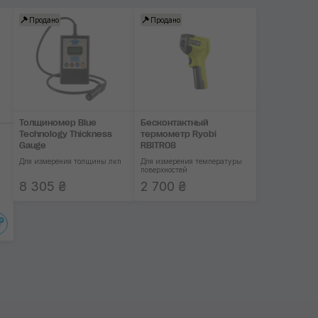
Продано
Продано
Ryobi
Применить
Толщиномер Blue
Бесконтактный
Technology Thickness
термометр Ryobi
Gauge
RBITR08
Для измерения толщины лкп
Для измерения температуры
поверхностей
8 305 ₴
2 700 ₴