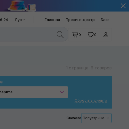
66 24
Рус
Главная
Тренинг-центр
Блог
0
0
1 страница, 6 товаров
нд
берите
Сбросить фильтр
King Tony
Blue Technology
Сначала
Популярные
NexDiag