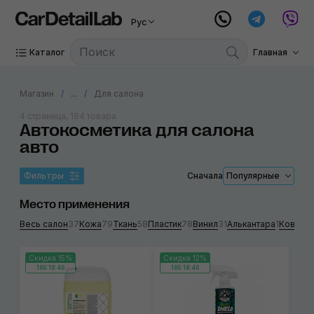
Рус
Каталог
Главная
Магазин
...
Для салона
4 страница, 194 товара
Автокосметика для салона
авто
Фильтры
Сначала
Популярные
Место применения
Весь салон
37
Кожа
79
Ткань
58
Пластик
78
Винил
31
Алькантара
1
Коврол
Скидка 15%
Скидка 12%
186:18:46
186:18:46