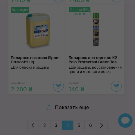
1 410 ₴
1 460 ₴
Скидка 15%
Скидка
186:18:46
Полироль пластика Sipom
Полироль для торпедо K2
Cruscotti Liq
Polo Protectant Green Tea
Для блеска и защиты
Для защиты, восстановления
цвета и матового лоска
3 000 ₴
170 ₴
2 700 ₴
140 ₴
Показать еще
2
3
4
5
6