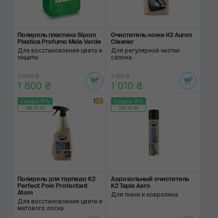
Полироль пластика Sipom
Очиститель кожи К2 Auron
Plastica Profumo Mela Verde
Cleaner
Для восстановления цвета и
Для регулярной чистки
защиты
салона
2 000 ₴
1 185 ₴
1 800 ₴
1 010 ₴
1
Скидка 15%
Скидка 15%
186:18:46
186:18:46
Полироль для торпедо K2
Аэрозольный очиститель
Perfect Polo Protectant
K2 Tapis Aero
Atom
Для ткани и ковролина
Для восстановления цвета и
матового лоска