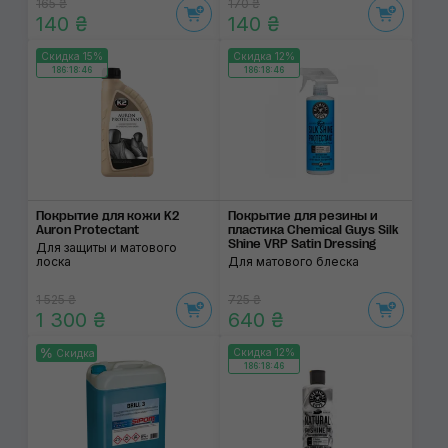
165 ₴
170 ₴
140 ₴
140 ₴
Скидка 15%
Скидка 12%
186:18:46
186:18:46
Покрытие для кожи K2
Покрытие для резины и
Auron Protectant
пластика Chemical Guys Silk
Shine VRP Satin Dressing
Для защиты и матового
лоска
Для матового блеска
1 525 ₴
725 ₴
1 300 ₴
640 ₴
Скидка 12%
Скидка
186:18:46