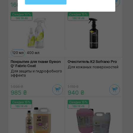
160 ₴
500 ₴
Скидка 10%
Скидка 15%
186:18:46
186:18:46
120 мл
400 мл
Покрытие для ткани Gyeon
Очиститель K2 Sofrano Pro
Q² Fabric Coat
Для кожаных поверхностей
Для защиты и гидрофобного
эффекта
1 095 ₴
1 110 ₴
985 ₴
940 ₴
Скидка 15%
Скидка 15%
186:18:46
186:18:46