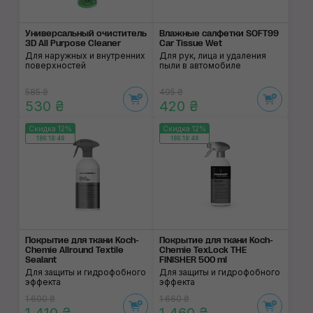
Универсальный очис­титель
Влажные салфетки SOFT99
3D All Purpose Cleaner
Car Tissue Wet
Для наружных и внутренних
Для рук, лица и удаления
поверхностей
пыли в автомобиле
585 ₴
495 ₴
530 ₴
420 ₴
Скидка 12%
Скидка 12%
186:18:46
186:18:46
Покрытие для ткани Koch-
Покрытие для ткани Koch-
Chemie Allround Textile
Chemie TexLock THE
Sealant
FINISHER 500 ml
Для защиты и гидрофобного
Для защиты и гидрофобного
эффекта
эффекта
1 600 ₴
1 660 ₴