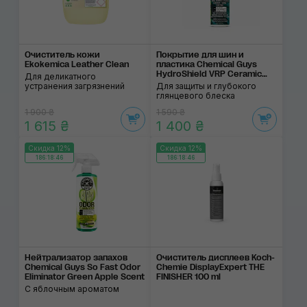
Очиститель кожи
Покрытие для шин и
Ekokemica Leather Clean
пластика Chemical Guys
HydroShield VRP Ceramic
Для деликатного
Shine Coating
устранения загрязнений
Для защиты и глубокого
глянцевого блеска
1 900 ₴
1 590 ₴
1 615 ₴
1 400 ₴
Скидка 12%
Скидка 12%
186:18:46
186:18:46
Нейтрализатор запа­хов
Очиститель дисплеев Koch-
Chemical Guys So Fast Odor
Chemie DisplayExpert THE
Eliminator Green Apple Scent
FINISHER 100 ml
С яблочным ароматом