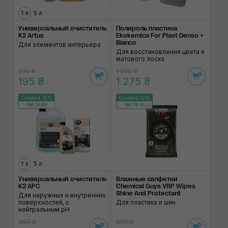
1 л
5 л
Универсальный очиститель
Полироль пластика
K2 Artus
Ekokemica For Plast Denso +
Bianco
Для элементов интерьера
Для восстановления цвета и
матового лоска
230 ₴
1 500 ₴
195 ₴
1 275 ₴
Скидка 15%
Скидка 12%
186:18:46
186:18:46
1 л
5 л
Универсальный очис­титель
Влажные салфетки
K2 APC
Chemical Guys VRP Wipes
Shine And Protectant
Для наружных и внутренних
поверхностей, с
Для пластика и шин
нейтральным pH
360 ₴
660 ₴