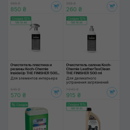
965 ₴
295 ₴
850 ₴
260 ₴
Скидка 12%
Скидка 12%
186:18:46
186:18:46
Очиститель пластика и
Очиститель салона Koch-
резины Koch-Chemie
Chemie LeatherTexClean
InsideUp THE FINISHER 500
THE FINISHER 500 ml
ml
Для элементов интерьера
Для деликатного
устранения загрязнений
645 ₴
1 040 ₴
570 ₴
915 ₴
Скидка 15%
Скидка
186:18:46