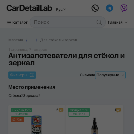
Рус
Каталог
Главная
Магазин
...
Для стёкол и зеркал
1 страница, 7 товаров
Антизапотеватели для стёкол и
зеркал
Фильтры
Сначала
Популярные
Место применения
Стёкла
2
Зеркала
2
5
1
Скидка 15%
Скидка 15%
134:33:15
134:33:15
Хит!