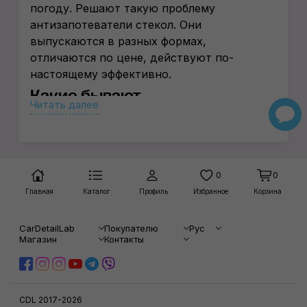
погоду. Решают такую проблему
антизапотеватели стекол. Они
выпускаются в разных формах,
отличаются по цене, действуют по-
настоящему эффективно.
Какие бывают
Читать далее
антизапотеватели
Запотевание стёкол обусловлено
разностью температур внутри и
снаружи транспортного средства. Это
0
0
явление сводит к минимуму обзор
Главная
Каталог
Профиль
Избранное
Корзина
дороги, что может стать причиной
серьезных аварий и ДТП.
CarDetailLab
Покупателю
Рус
Магазин
Контакты
Раньше с такой проблемой боролись
«народными» средствами. Сейчас
промышленность выпускает различные
антизапотеватели для стекол
CDL 2017-2026