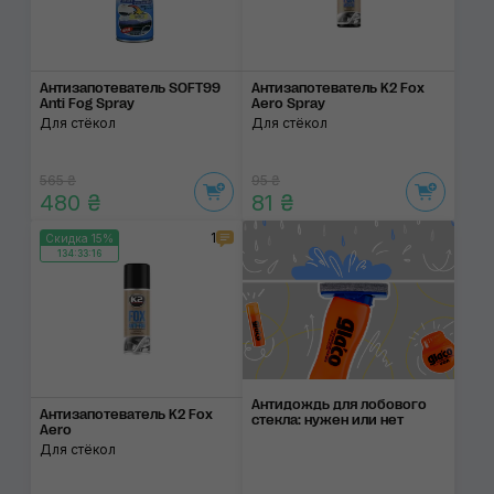
Антизапотеватель SOFT99
Антизапотеватель K2 Fox
Anti Fog Spray
Aero Spray
Для стёкол
Для стёкол
565 ₴
95 ₴
480 ₴
81 ₴
1
Скидка 15%
134:33:15
Антидождь для ло­бо­во­го
Антизапотеватель K2 Fox
стекла: ну­жен или нет
Aero
Для стёкол