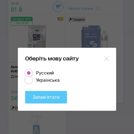
95 ₴
81 ₴
Читать статью
1
Скидка 10%
Продано
134:33:15
Оберіть мову сайту
500 мл
4 л
Антизапотеватель Gyeon Q²
Очиститель стёкол SGCB
AntiFog
Русский
Glass Cleaning S
Для стёкол
С антизапотевающим
Українська
эффектом
625 ₴
630...3 590 ₴
Запамʼятати
560 ₴
Продано