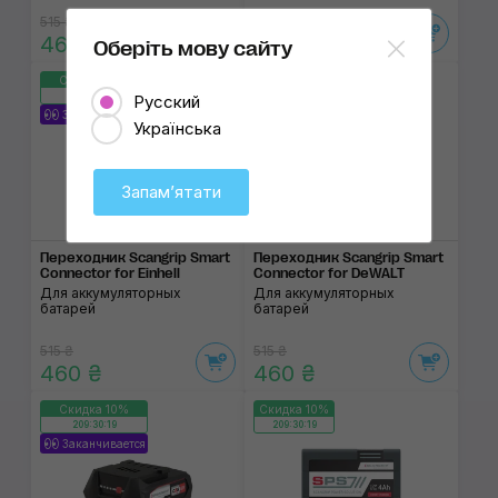
515 ₴
515 ₴
460 ₴
460 ₴
Оберіть мову сайту
Скидка 10%
Скидка 10%
209:30:19
209:30:19
Русский
Заканчивается
Українська
Запамʼятати
Переходник Scangrip Smart
Переходник Scangrip Smart
Connector for Einhell
Connector for DeWALT
Для аккумуляторных
Для аккумуляторных
батарей
батарей
515 ₴
515 ₴
460 ₴
460 ₴
Скидка 10%
Скидка 10%
209:30:19
209:30:19
Заканчивается