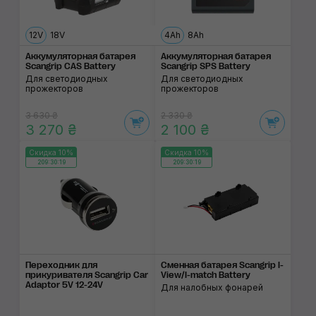
12V
18V
4Ah
8Ah
Аккумуляторная батарея
Аккумуляторная батарея
Scangrip CAS Battery
Scangrip SPS Battery
Для светодиодных
Для светодиодных
прожекторов
прожекторов
3 630 ₴
2 330 ₴
3 270 ₴
2 100 ₴
Скидка 10%
Скидка 10%
209:30:19
209:30:19
Переходник для
Сменная батарея Scangrip I-
прикуривателя Scangrip Car
View/I-match Battery
Adaptor 5V 12-24V
Для налобных фонарей