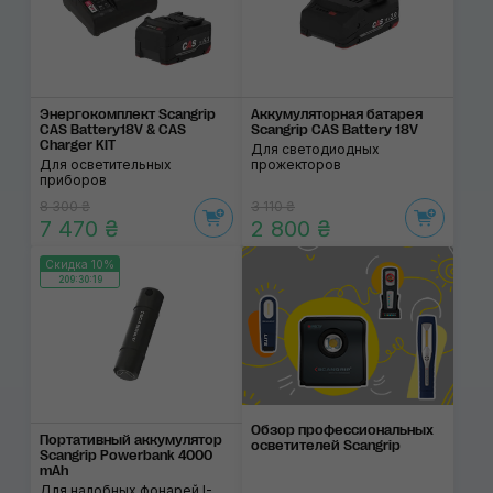
Энергокомплект Scangrip
Аккумуляторная батарея
CAS Battery18V & CAS
Scangrip CAS Battery 18V
Charger KIT
Для светодиодных
Для осветительных
прожекторов
приборов
8 300 ₴
3 110 ₴
7 470 ₴
2 800 ₴
Скидка 10%
209:30:19
Обзор профессиона­ль­ных
Портативный аккумулятор
осветите­лей Scangrip
Scangrip Powerbank 4000
mAh
Для налобных фонарей I-