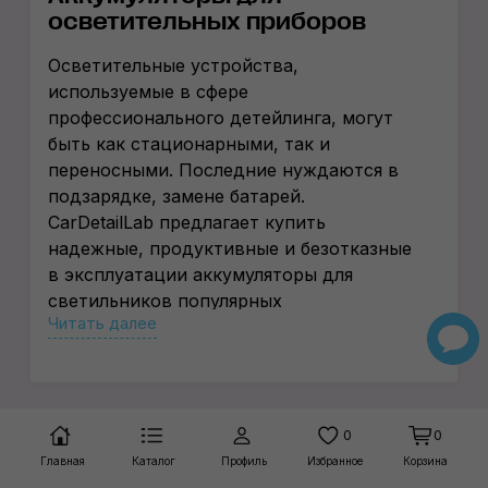
осветительных приборов
Осветительные устройства,
используемые в сфере
профессионального детейлинга, могут
быть как стационарными, так и
переносными. Последние нуждаются в
подзарядке, замене батарей.
CarDetailLab предлагает купить
надежные, продуктивные и безотказные
в эксплуатации аккумуляторы для
светильников популярных
Читать далее
производителей по приемлемой
стоимости.
Зачем нужны аккумуляторы
Мастера СТО, малярных цехов, центров
0
0
автодетейлинга работают с разными
Главная
Каталог
Профиль
Избранное
Корзина
видами осветительных приборов. Для