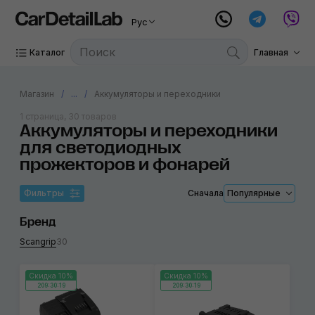
Рус
Каталог
Главная
Магазин
...
Аккумуляторы и переходники
1 страница, 30 товаров
Аккумуляторы и переходники
для светодиодных
прожекторов и фонарей
Фильтры
Сначала
Популярные
Бренд
Scangrip
30
Скидка 10%
Скидка 10%
209:30:19
209:30:19