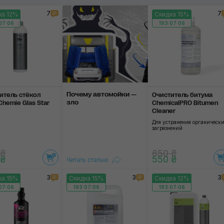
7
7
ка 12%
Скидка 15%
Очистители
07:06
193:07:06
Применить
Почему автомойки —
итель стёкол
Очиститель битума
зло
Chemie Glas Star
ChemicalPRO Bitumen
Cleaner
Для устранения органическ
загрязнений
 ₴
650 ₴
 ₴
550 ₴
Читать статью
3
3
3
ка 15%
Скидка 15%
Скидка 12%
07:06
193:07:06
193:07:06