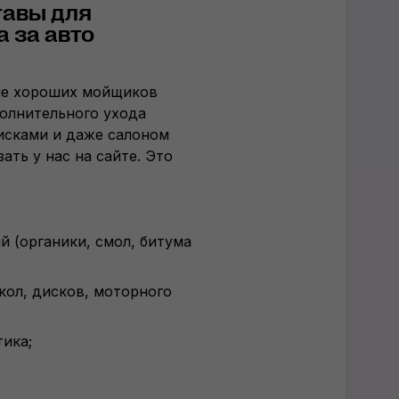
тавы для
 за авто
ле хороших мойщиков
полнительного ухода
исками и даже салоном
ать у нас на сайте. Это
й (органики, смол, битума
кол, дисков, моторного
ика;