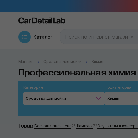
Каталог
Магазин
Средства для мойки
Химия
Профессиональная химия 
Категория
Подкатегория
Средства для мойки
Химия
Товар
Бесконтактная пена
25
Шампуни
72
Осушители и консерв