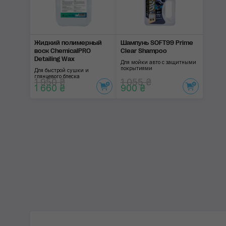
Жидкий полимерный
Шампунь SOFT99 Prime
воск ChemicalPRO
Clear Shampoo
Detailing Wax
Для мойки авто с защитными
покрытиями
Для быстрой сушки и
глянцевого блеска
1 950 ₴
1 055 ₴
1 660 ₴
900 ₴