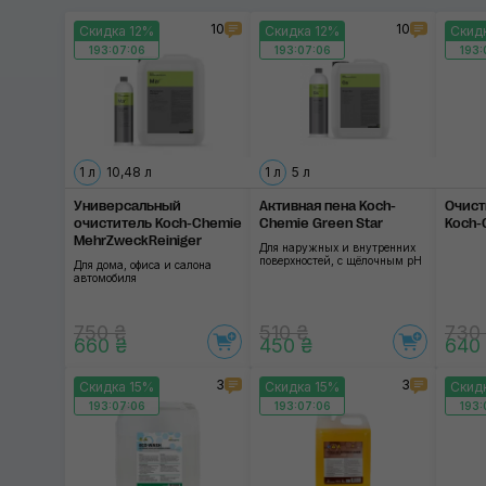
10
10
Скидка 12%
Скидка 12%
Скид
193:07:06
193:07:06
193:
1 л
10,48 л
1 л
5 л
Универсальный
Активная пена Koch-
Очист
очиститель Koch-Chemie
Chemie Green Star
Koch-
MehrZweckReiniger
Для наружных и внутренних
поверхностей, с щёлочным pH
Для дома, офиса и салона
автомобиля
750 ₴
510 ₴
730
660 ₴
450 ₴
640
3
3
Скидка 15%
Скидка 15%
Скид
193:07:06
193:07:06
193: