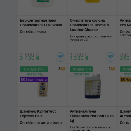
Бесконтактная пена
Очиститель салона
Актив
ChemicalPRO ECO Wash
ChemicalPRO Textile &
Pro Ne
Leather Cleaner
Для мойки кузова
Для бес
нейтра
Для деликатного устранения
загрязнений
2 860 ₴
1 560 ₴
345
2 430 ₴
1 330 ₴
290
3
2
Скидка 15%
Скидка 15%
Скид
193:07:06
193:07:06
193:
Заканчивается
Но
Шампунь K2 Perfect
Активная пена
Шампу
Express Plus
Ekokemica Pist Self Blu 5
Autos
kg
Для мойки, защиты и блеска
Для ру
Для бесконтактной мойки, с
щёлочным pH