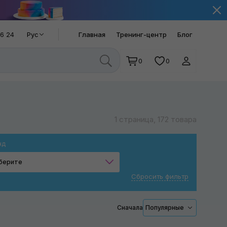
66 24
Рус
Главная
Тренинг-центр
Блог
0
0
1 страница, 172 товара
нд
берите
Сбросить фильтр
Chemical Guys
Prospec
Сначала
Популярные
Turtle Wax