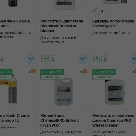
1 л
5 л
ная пена K2 Bela
Очиститель двигателя
Шампунь Koch-Chemie
on 1 L
ChemicalPRO Motor
Vorreiniger В
Cleaner
контактной мойки, с
Для бесконтактной мойки
льным pH
Для устранения грязи и
подтёков масла
 ₴
910 ₴
645 ₴
 ₴
770 ₴
570 ₴
2
2
2
ка 12%
Скидка 15%
Скидка 15%
07:06
193:07:06
193:07:06
винка
нь Koch-Chemie
Жидкий воск
Очиститель колёсных
hampoo 1 L
ChemicalPRO Brilliant
дисков ChemicalPRO
Finish Wax
Wheel Cleaner
чной мойки
Для быстрой сушки кузова
На основе плавиковой
кислоты