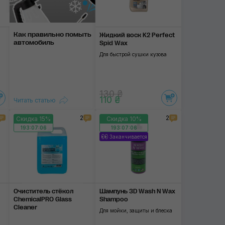
SGCB
Как правильно помыть
Жидкий воск K2 Perfect
3D
автомобиль
Spid Wax
Для быстрой сушки кузова
130 ₴
110 ₴
Читать статью
2
2
Скидка 15%
Скидка 10%
193:07:06
193:07:06
Заканчивается
Очиститель стёкол
Шампунь 3D Wash N Wax
ChemicalPRO Glass
Shampoo
Cleaner
Для мойки, защиты и блеска