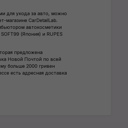
ми для ухода за авто, можно
ет-магазине
CarDetailLab.
ибьютором автокосметики
 SOFT99 (Япония) и RUPES
оторая предложена
вка Новой Почтой по всей
мму больше 2000 гривен
ессе есть адресная доставка