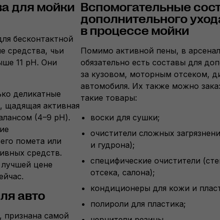
а для мойки
Вспомогательные сос
дополнительного ухода
в процессе мойки
для бесконтактной
е средства, чьи
Помимо активной пены, в арсена
ше 11 pH. Они
обязательно есть составы для до
за кузовом, моторным отсеком, д
автомобиля. Их также можно заказ
ко деликатные
такие товары:
, щадящая активная
алансом (4–9 pH).
воски для сушки;
кие
очистители сложных загрязнени
его помета или
и гудрона);
сивных средств.
специфические очистители (сте
 лучшей цене
отсека, салона);
ейчас.
кондиционеры для кожи и пласт
ля авто
полироли для пластика;
9, признана самой
чернители резины.