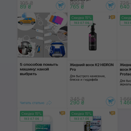
105 ₴
900 ₴
725
89 ₴
765 ₴
640
2
Скидка 15%
Скид
193:07:06
193:
5 способов помыть
Жидкий воск K2 HIDRON
Жидк
машину: какой
Pro
воск 
выбрать
Prote
Для быстрого нанесения,
блеска и гидрофоба
Для бы
зеркаль
345 ₴
1 66
290 ₴
1 46
Читать статью
1
1
Скидка 15%
Скидка 15%
193:07:06
193:07:06