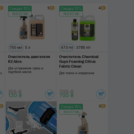
5
4
Скидка 15%
Скидка 12%
QJUTSU
193:07:06
193:07:06
Ekokemica
K2
Применить
750 мл
5 л
473 ml
3785 ml
Sipom
Очиститель двигателя
Очиститель Chemical
Koch-Chemie
K2 Akra
Guys Foaming Citrus
Fabric Clean
Для устранения грязи и
Zvizzer
подтёков масла
их
Для ткани и ковролина
Gyeon
155 ₴
795 ₴
130 ₴
700 ₴
G'zox
3
Скидка 15%
ChemicalPRO
193:07:06
RUPES
SOFT99