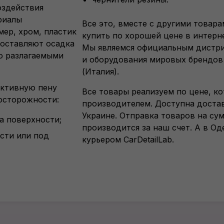
оздействия
риалы
Все это, вместе с другими товара
мер, хром, пластик
купить по хорошей цене в
интерн
е оставляют осадка
Мы являемся официальным дистр
ю разлагаемыми
и оборудования мировых брендов
(Италия).
активную пену
Все товары реализуем по цене, к
осторожности:
производителем. Доступна доста
Украине. Отправка товаров на су
а поверхности;
производится за наш счет. А в Од
ости или под
курьером CarDetailLab.