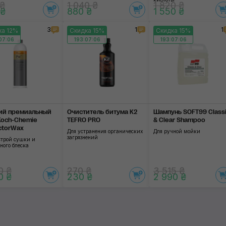
 ₴
1 040 ₴
1 820 ₴
 ₴
880 ₴
1 550 ₴
3
1
1
ка 12%
Скидка 15%
Скидка 15%
07:06
193:07:06
193:07:06
ий премиальный
Очиститель битума K2
Шампунь SOFT99 Class
Koch-Chemie
TEFRO PRO
& Clear Shampoo
ctorWax
Для устранения органических
Для ручной мойки
загрязнений
строй сушки и
ного блеска
0 ₴
270 ₴
3 515 ₴
0 ₴
230 ₴
2 990 ₴