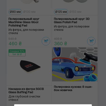
Ø80 мм
Ø130 мм
Ø125 мм
Ø150 мм
Полировальный круг
Полировальный круг 3D
MaxShine Glass Wool
Glass Polish Pad
Polishing Pad
Из фетра, для полировки
Из фетра, для полировки
стекла
стекла
540 ₴
405 ₴
460 ₴
360 ₴
Скидка 15%
194:38:07
Полировка ку­зова: 8 оши­
Насадка из фетра SGCB
бок нови­чка
Glass Buffing Pad
Для глубокой очистки
стёкол