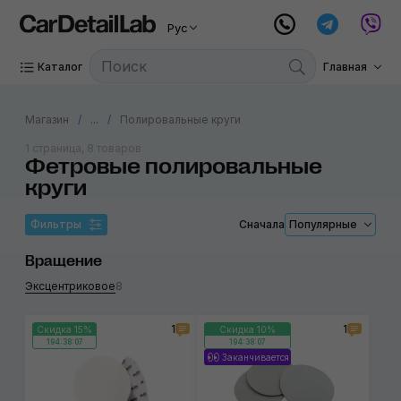
Рус
Каталог
Главная
Магазин
...
Полировальные круги
1 страница, 8 товаров
Фетровые полировальные
круги
Фильтры
Сначала
Популярные
Вращение
Эксцентриковое
8
1
1
Скидка 15%
Скидка 10%
194:38:07
194:38:07
Заканчивается