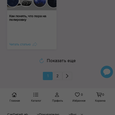
Как понять, что пора на
полировку
Читать статью
Показать еще
1
2
0
0
Главная
Каталог
Профиль
Избранное
Корзина
CarDetailLab
Покупателю
Рус