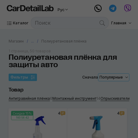
Рус
Каталог
Главная
Магазин
...
Полиуретановая плёнка
1 страница, 50 товаров
Полиуретановая плёнка для
защиты авто
Фильтры
Сначала
Популярные
Товар
Антигравийная плёнка
6
Монтажный инструмент
14
Опрыскиватели
14
Д
4
4
Скидка 15%
193:56:41