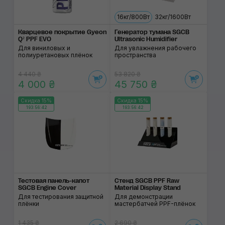
16кг/800Вт
32кг/1600Вт
Кварцевое покрытие Gyeon
Генератор тумана SGCB
Q² PPF EVO
Ultrasonic Humidifier
Для виниловых и
Для увлажнения рабочего
полиуретановых плёнок
пространства
4 440 ₴
53 820 ₴
4 000 ₴
45 750 ₴
Скидка 15%
Скидка 15%
193:56:41
193:56:41
Тестовая панель-капот
Стенд SGCB PPF Raw
SGCB Engine Cover
Material Display Stand
Для тестирования защитной
Для демонстрации
плёнки
мастербатчей PPF-плёнок
1 435 ₴
2 690 ₴