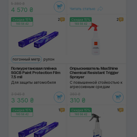
5 380 ₴
4 570 ₴
Читать статью
2
2
Скидка 15%
Скидка 15%
193:56:41
193:56:41
погонный метр
рулон
Полиуретановая плёнка
Опрыскиватель MaxShine
SGCB Paint Protection Film
Chemical Resistant Trigger
7.5 mil
Sprayer
Для защиты автомобиля
С повышенной стойкостью к
агрессивным средам
3 945 ₴
360 ₴
3 350 ₴
310 ₴
1
1
Скидка 15%
Скидка 15%
193:56:41
193:56:41