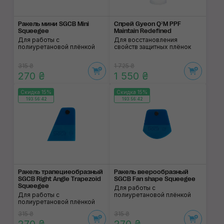
Ракель мини SGCB Mini
Спрей Gyeon Q²M PPF
Squeegee
Maintain Redefined
Для работы с
Для восстановления
полиуретановой плёнкой
свойств защитных плёнок
315 ₴
1 725 ₴
270 ₴
1 550 ₴
Скидка 15%
Скидка 15%
193:56:41
193:56:41
Ракель трапециеоб­разный
Ракель веерообраз­ный
SGCB Right Angle Trapezoid
SGCB Fan shape Squeegee
Squeegee
Для работы с
Для работы с
полиуретановой плёнкой
полиуретановой плёнкой
315 ₴
315 ₴