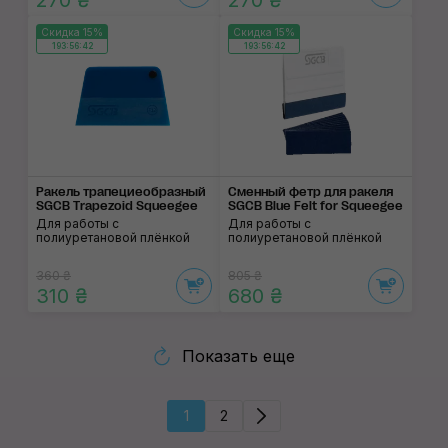
270 ₴
270 ₴
Скидка 15%
Скидка 15%
193:56:41
193:56:41
Ракель трапециеоб­разный
Сменный фетр для ракеля
SGCB Trapezoid Squeegee
SGCB Blue Felt for Squeegee
Для работы с
Для работы с
полиуретановой плёнкой
полиуретановой плёнкой
360 ₴
805 ₴
310 ₴
680 ₴
Показать еще
1
2