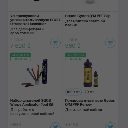
Ультразвуковой
Спрей Gyeon Q²M PPF Slip
увлажнитель воздуха SGCB
Для монтажа защитной
Ultrasonic Humidifier
плёнки
Для дезинфекции и
ароматизации
8 970 ₴
1 085 ₴
7 620 ₴
980 ₴
Скидка 15%
Скидка 10%
193:56:41
193:56:41
1000 мл
120 мл
Набор шпателей SGCB
Полировальная паста Gyeon
Wraps Applicator Tool Kit
Q²M PPF Renew
Для работы с
Для защитной плёнки
полиуретановой плёнкой
1 165 ₴
3 840 ₴