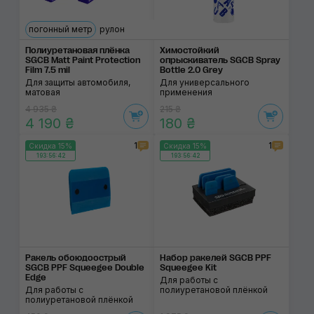
погонный метр
рулон
Полиуретановая плёнка
Химостойкий
SGCB Matt Paint Protection
опрыскиватель SGCB Spray
Film 7.5 mil
Bottle 2.0 Grey
Для защиты автомобиля,
Для универсального
матовая
применения
4 935 ₴
215 ₴
4 190 ₴
180 ₴
1
1
Скидка 15%
Скидка 15%
193:56:41
193:56:41
Ракель обоюдоострый
Набор ракелей SGCB PPF
SGCB PPF Squeegee Double
Squeegee Kit
Edge
Для работы с
Для работы с
полиуретановой плёнкой
полиуретановой плёнкой