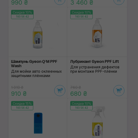
990 ₴
3 460 ₴
Скидка 10%
Скидка 10%
193:56:41
193:56:41
Шампунь Gyeon Q²M PPF
Лубрикант Gyeon PPF Lift
Wash
Для устранения дефектов
Для мойки авто оклеенных
при монтаже PPF-плёнки
защитными плёнками
1 010 ₴
760 ₴
910 ₴
680 ₴
Скидка 15%
Скидка 10%
193:56:41
193:56:41