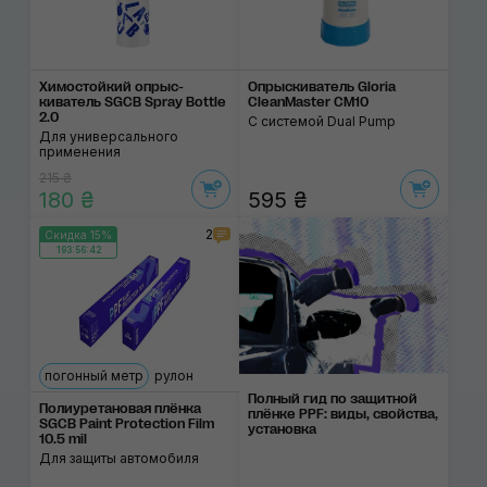
Химостойкий опрыс­
Опрыскиватель Gloria
киватель SGCB Spray Bottle
CleanMaster CM10
2.0
С системой Dual Pump
Для универсального
применения
215 ₴
180 ₴
595 ₴
2
Скидка 15%
193:56:41
погонный метр
рулон
Полный гид по защитной
Полиуретановая плёнка
плёнке PPF: виды, свойства,
SGCB Paint Protection Film
установка
10.5 mil
Для защиты автомобиля