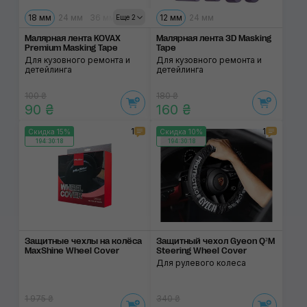
18 мм
24 мм
36 мм
48 мм
12 мм
24 мм
Еще 2
Малярная лента KOVAX
Малярная лента 3D Masking
Premium Masking Tape
Tape
Для кузовного ремонта и
Для кузовного ремонта и
детейлинга
детейлинга
100 ₴
180 ₴
90 ₴
160 ₴
1
1
Скидка 15%
Скидка 10%
194:30:18
194:30:18
Защитные чехлы на колёса
Защитный чехол Gyeon Q²M
MaxShine Wheel Cover
Steering Wheel Cover
Для рулевого колеса
1 975 ₴
340 ₴