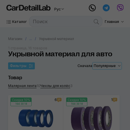
Рус
Каталог
Главная
Магазин
...
Укрывной материал
1 страница, 16 товаров
Укрывной материал для авто
Фильтры
Сначала
Популярные
Товар
Малярная лента
10
Чехлы для колёс
3
6
1
Скидка 10%
Скидка 10%
194:30:18
194:30:18