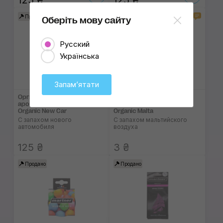
125 ₴
125 ₴
1
Продано
Продано
Оберіть мову сайту
Русский
Українська
Запамʼятати
Органический
Органический
ароматизатор Mariner
ароматизатор Mariner
Organic New Car
Organic Malta
С запахом нового
С запахом мальтийского
автомобиля
воздуха
125 ₴
3 ₴
Продано
Продано