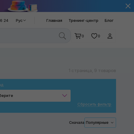
66 24
Рус
Главная
Тренинг-центр
Блог
0
0
1 страница, 9 товаров
нд
берите
Сбросить фильтр
RUPES
Сначала
Популярные
Применить