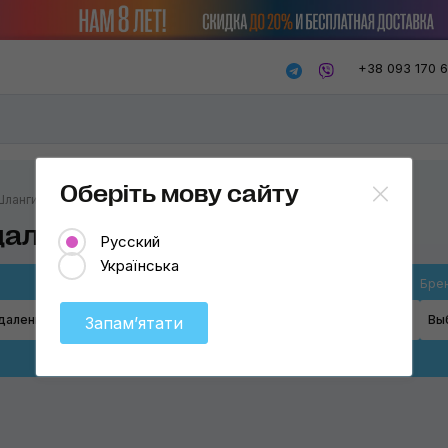
+38 093 170 
Оберіть мову сайту
Шланги
даления
Русский
Українська
Товар
Бре
даления
Шланги
Вы
Запамʼятати
Пылесосы
Шланги
Фильтры