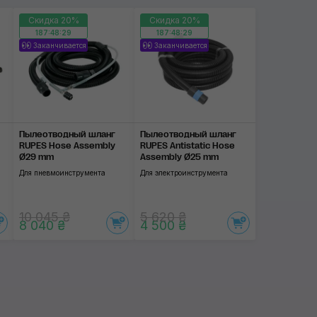
Скидка 20%
Скидка 20%
187:48:29
187:48:29
Заканчивается
Заканчивается
Пылеотводный шланг
Пылеотводный шланг
RUPES Hose Assembly
RUPES Antistatic Hose
Ø29 mm
Assembly Ø25 mm
Для пневмоинструмента
Для электроинструмента
10 045 ₴
5 620 ₴
8 040 ₴
4 500 ₴