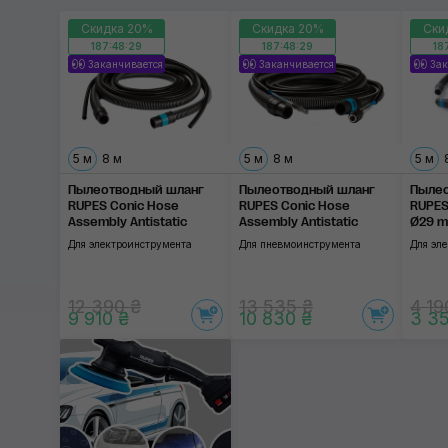
Скидка 20%
Скидка 20%
Ски
187:48:29
187:48:29
18
Заканчивается
Заканчивается
Зак
5 м
8 м
5 м
8 м
5 м
Пылеотводный шланг
Пылеотводный шланг
Пылео
RUPES Conic Hose
RUPES Conic Hose
RUPES
Assembly Antistatic
Assembly Antistatic
Ø29 
Для электроинструмента
Для пневмоинструмента
Для эл
12 390 ₴
13 535 ₴
4 19
9 910 ₴
10 830 ₴
3 3