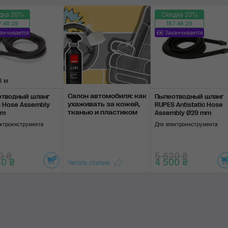
дка 20%
Скидка 20%
Мешки-пылесборники
7:48:29
187:48:29
анчивается
Заканчивается
Аксессуары
Применить
8 м
Салон автомобиля: как
тводный шланг
Пылеотводный шланг
уха­жи­вать за ко­жей,
 Hose Assembly
RUPES Antistatic Hose
тка­нью и пла­сти­ком
mm
Assembly Ø29 mm
ектроинструмента
Для электроинструмента
0 ₴
5 620 ₴
50 ₴
4 500 ₴
Читать статью