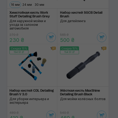
16 мм
24 мм
30 мм
Химстойкая кисть Work
Набор кистей SGCB Detail
Stuff Detailing Brush Grey
Brush
Для наружной мойки и
Для детейлинга
ухода за салоном
автомобиля
270 ₴
585 ₴
230 ₴
500 ₴
1
1
Скидка 15%
Скидка 15%
154:51:27
154:51:27
Набор кистей CDL Detailing
Жёсткая кисть MaxShine
Brush V 3.0
Detailing Brush Black
Для уборки интерьера и
Для мойки колёсных болтов
экстерьера
480 ₴
540 ₴