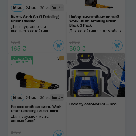
16 мм
24 мм
30 мм
40 мм
Еще 2
Кисть Work Stuff Detailing
Набор химстойких кистей
Brush Classic
Work Stuff Detailing Brush
Black 3 Pack
Для внутреннего и
внешнего детейлинга
Для детейлинга автомобиля
195 ₴
690 ₴
165 ₴
590 ₴
3
Скидка 15%
154:51:27
16 мм
24 мм
30 мм
40 мм
Еще 2
Почему автомойки — зло
Износостойкая кисть Work
Stuff Detailing Brush Black
Для наружной мойки
автомобилей
245 ₴