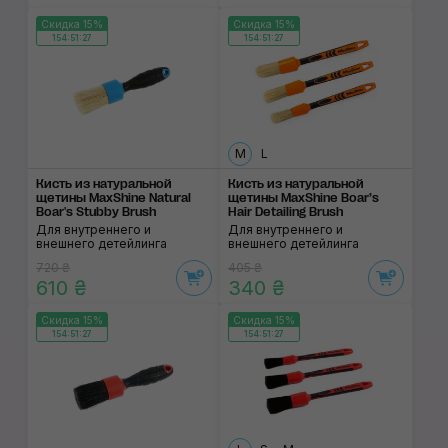
Скидка 15%
Скидка 15%
154:51:27
154:51:27
M
L
Кисть из натуральной
Кисть из натуральной
щетины MaxShine Natural
щетины MaxShine Boar’s
Boar's Stubby Brush
Hair Detailing Brush
Для внутреннего и
Для внутреннего и
внешнего детейлинга
внешнего детейлинга
720 ₴
405 ₴
610 ₴
340 ₴
Скидка 15%
Скидка 15%
154:51:27
154:51:27