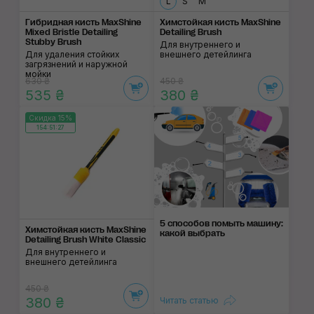
L
S
М
Гибридная кисть MaxShine
Химстойкая кисть MaxShine
Mixed Bristle Detailing
Detailing Brush
Stubby Brush
Для внутреннего и
Для удаления стойких
внешнего детейлинга
загрязнений и наружной
мойки
630 ₴
450 ₴
535 ₴
380 ₴
Скидка 15%
154:51:27
5 способов помыть машину:
Химстойкая кисть MaxShine
какой выбрать
Detailing Brush White Classic
Для внутреннего и
внешнего детейлинга
450 ₴
380 ₴
Читать статью