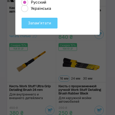
Русский
Українська
Как правильно помыть
Гибридная кисть MaxShine
автомобиль
Curved Grip XL Detailing
Brush Mixed
Для внутреннего и
Запамʼятати
внешнего детейлинга
985 ₴
840 ₴
Читать статью
Скидка 15%
Скидка 15%
154:51:27
154:51:27
16 мм
24 мм
30 мм
Кисть Work Stuff Ultra Grip
Кисть с прорезинен­ной
Detailing Brush 24 mm
ручкой Work Stuff Detailing
Brush Rubber Black
Для внутреннего и
внешнего детейлинга
Для наружной мойки
автомобилей
450 ₴
290 ₴
380 ₴
250 ₴