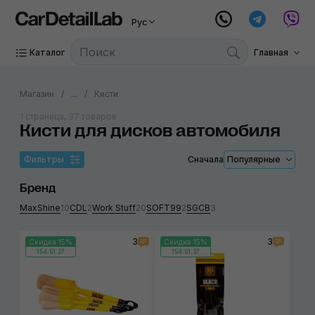
Рус
Каталог
Главная
Магазин
...
Кисти
1 страница, 37 товаров
Кисти для дисков автомобиля
Фильтры
Сначала
Популярные
Бренд
MaxShine
10
CDL
2
Work Stuff
20
SOFT99
2
SGCB
3
3
3
Скидка 15%
Скидка 15%
154:51:27
154:51:27