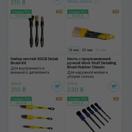
210 ₴
Читать статью
2
2
Скидка 15%
Скидка 15%
154:51:27
154:51:27
16 мм
30 мм
24 мм
Набор кистей SGCB Detail
Кисть с прорезинен­ной
Brush Kit
ручкой Work Stuff Detailing
Brush Rubber Classic
Для внутреннего и
внешнего детейлинга
Для наружной мойки и
уборки салона
360 ₴
270 ₴
310 ₴
230 ₴
3
1
Скидка 15%
Скидка 15%
154:51:27
154:51:27