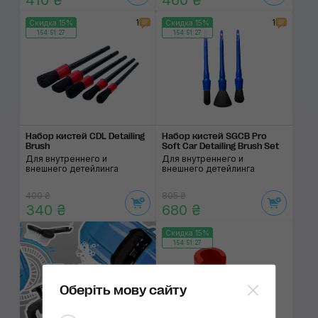
410 ₴
460 ₴
1
1
Скидка 15%
Скидка 15%
154:51:27
154:51:27
Набор кистей CDL Detailing
Набор кистей SGCB Pro
Brush
Soft Car Detailing Brush Set
Для внутреннего и
Для внутреннего и
внешнего детейлинга
внешнего детейлинга
400 ₴
805 ₴
340 ₴
680 ₴
Скидка 15%
154:51:27
Оберіть мову сайту