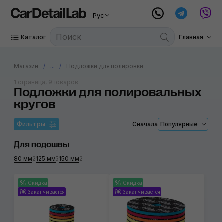
Рус
Каталог
Главная
Магазин
...
Подложки для полировки
1 страница, 9 товаров
Подложки для полировальных
кругов
Фильтры
Сначала
Популярные
Для подошвы
80 мм
2
125 мм
5
150 мм
2
Скидка
Скидка
Заканчивается
Заканчивается