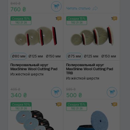
840 ₴
760 ₴
Читать статью
1
1
Скидка 15%
Скидка 15%
182:21:26
182:21:26
Ø80 мм
Ø125 мм
Ø150 мм
Ø75 мм
Ø125 мм
Ø150 мм
Полировальный круг
Полировальный круг
MaxShine Wool Cutting Pad
MaxShine Wool Cutting Pad
TRB
Из жёсткой шерсти
Из жёсткой шерсти
405 ₴
585 ₴
340 ₴
500 ₴
1
1
Скидка 10%
Скидка 15%
182:21:26
182:21:26