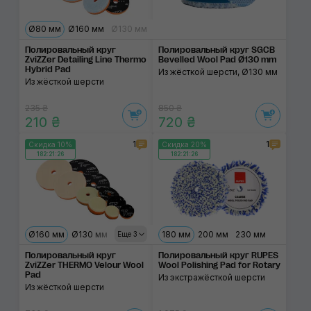
Ø80 мм
Ø160 мм
Ø130 мм
Полировальный круг
Полировальный круг SGCB
ZviZZer Detailing Line Thermo
Bevelled Wool Pad Ø130 mm
Hybrid Pad
Из жёсткой шерсти, Ø130 мм
Из жёсткой шерсти
235 ₴
850 ₴
210 ₴
720 ₴
1
1
Скидка 10%
Скидка 20%
182:21:26
182:21:26
Ø160 мм
Ø130 мм
Ø80 мм
Ø60 мм
180 мм
Ø40 мм
200 мм
230 мм
Еще 3
Полировальный круг
Полировальный круг RUPES
ZviZZer THERMO Velour Wool
Wool Polishing Pad for Rotary
Pad
Из экстражёсткой шерсти
Из жёсткой шерсти