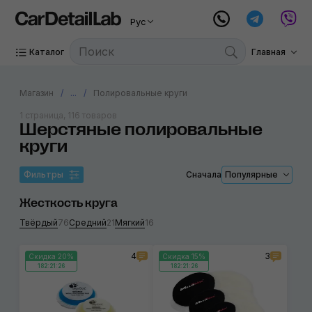
Рус
Каталог
Главная
Магазин
...
Полировальные круги
1 страница, 116 товаров
Шерстяные полировальные
круги
Фильтры
Сначала
Популярные
Жесткость круга
Твёрдый
76
Средний
21
Мягкий
16
4
3
Скидка 20%
Скидка 15%
182:21:26
182:21:26