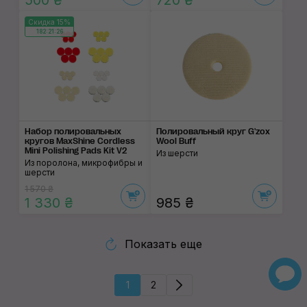
500 ₴
720 ₴
Скидка 15%
182:21:26
Набор полировальных
Полировальный круг G'zox
кругов MaxShine Cordless
Wool Buff
Mini Polishing Pads Kit V2
Из шерсти
Из поролона, микрофибры и
шерсти
1 570 ₴
1 330 ₴
985 ₴
Показать еще
1
2