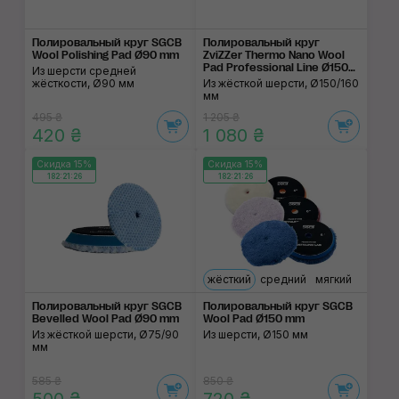
Полировальный круг SGCB
Полировальный круг
Wool Polishing Pad Ø90 mm
ZviZZer Thermo Nano Wool
Pad Professional Line Ø150
Из шерсти средней
mm
жёсткости, Ø90 мм
Из жёсткой шерсти, Ø150/160
мм
495 ₴
1 205 ₴
420 ₴
1 080 ₴
Скидка 15%
Скидка 15%
182:21:26
182:21:26
жёсткий
средний
мягкий
Полировальный круг SGCB
Полировальный круг SGCB
Bevelled Wool Pad Ø90 mm
Wool Pad Ø150 mm
Из жёсткой шерсти, Ø75/90
Из шерсти, Ø150 мм
мм
585 ₴
850 ₴