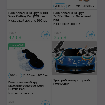
Ø80 мм
Ø130 мм
Ø160 мм
Полировальный круг SGCB
Полировальный круг
Wool Cutting Pad Ø90 mm
ZviZZer Thermo Nano Wool
Pad
Из жёсткой шерсти, Ø90 мм
Из жёсткой шерсти
495 ₴
395 ₴
420 ₴
355 ₴
Скидка 15%
182:21:26
Ø80 мм
Ø130 мм
Ø150 мм
Три проблемы роторной
Полировальный круг
полировки
MaxShine Synthetic Wool
Cutting Pad
Из мягкой шерсти
450 ₴