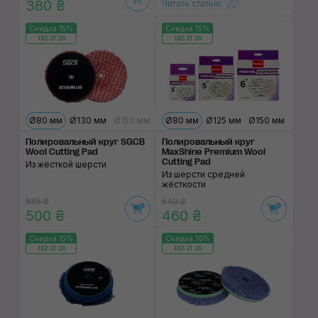
380 ₴
Читать статью
Скидка 15%
Скидка 15%
182:21:26
182:21:26
Ø80 мм
Ø130 мм
Ø150 мм
Ø80 мм
Ø125 мм
Ø150 мм
Полировальный круг SGCB
Полировальный круг
Wool Cutting Pad
MaxShine Premium Wool
Cutting Pad
Из жёсткой шерсти
Из шерсти средней
жёсткости
585 ₴
540 ₴
500 ₴
460 ₴
Скидка 15%
Скидка 10%
182:21:26
182:21:26