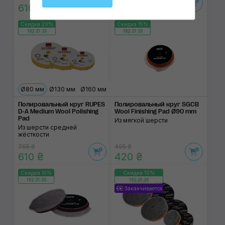
610 ₴
310 ₴
Скидка 20%
Скидка 15%
182:21:26
182:21:26
Ø80 мм
Ø130 мм
Ø160 мм
Полировальный круг RUPES
Полировальный круг SGCB
D-A Medium Wool Polishing
Wool Finishing Pad Ø90 mm
Pad
Из мягкой шерсти
Из шерсти средней
жёсткости
765 ₴
495 ₴
610 ₴
420 ₴
Скидка 15%
Скидка 10%
182:21:26
182:21:26
Заканчивается