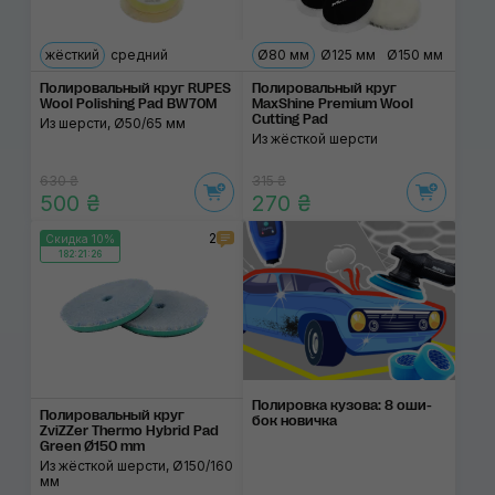
жёсткий
средний
Ø80 мм
Ø125 мм
Ø150 мм
Полировальный круг RUPES
Полировальный круг
Wool Polishing Pad BW70M
MaxShine Premium Wool
Cutting Pad
Из шерсти, Ø50/65 мм
Из жёсткой шерсти
630 ₴
315 ₴
500 ₴
270 ₴
2
Скидка 10%
182:21:26
Полировка ку­зова: 8 оши­
Полировальный круг
бок нови­чка
ZviZZer Thermo Hybrid Pad
Green Ø150 mm
Из жёсткой шерсти, Ø150/160
мм