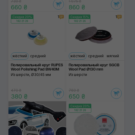
730 ₴
1 075 ₴
660 ₴
860 ₴
1
1
Скидка 20%
Скидка 15%
182:21:26
182:21:26
жёсткий
средний
жёсткий
средний
мягкий
Полировальный круг RUPES
Полировальный круг SGCB
Wool Polishing Pad BW40M
Wool Pad Ø130 mm
Из шерсти, Ø30/45 мм
Из шерсти
470 ₴
760 ₴
380 ₴
650 ₴
Скидка 20%
182:21:26