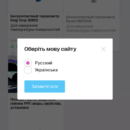
Бесконтактный термометр
Бесконтактный термометр
King Tony 9DN12
Ryobi RBITR08
Для измерения
Для измерения
температуры поверхностей
температуры поверхностей
5 390 ₴
4 850 ₴
2 700 ₴
Оберіть мову сайту
Русский
Українська
Запамʼятати
Полный гид по защитной
плёнке PPF: виды, свойства,
установка