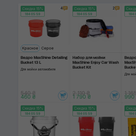
4
2
Скидка 15%
Скидка 15%
Скид
184:05:59
184:05:59
184:
Красное
Cерое
Ведро MaxShine Detailing
Набор для мойки
Ведро
Bucket 13 L
MaxShine Enjoy Car Wash
MaxShi
Bucket Kit
Bucke
Для мойки автомобиля
Для мо
540 ₴
2 110 ₴
1 16
460 ₴
1 790 ₴
990
Скидка 15%
Скидка 15%
Скид
184:05:59
184:05:59
184: