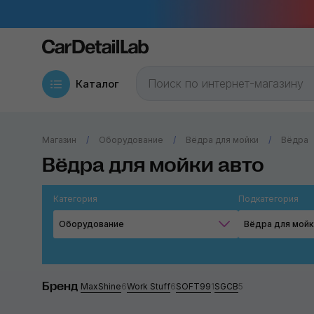
Каталог
Магазин
Оборудование
Вёдра для мойки
Вёдра
Вёдра для мойки авто
Категория
Подкатегория
Оборудование
Вёдра для мойк
Бренд
MaxShine
6
Work Stuff
6
SOFT99
1
SGCB
5