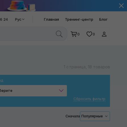
66 24
Рус
Главная
Тренинг-центр
Блог
0
0
1 страница, 18 товаров
нд
берите
Сбросить фильтр
MaxShine
Work Stuff
Сначала
Популярные
SOFT99