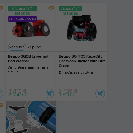
1
Скидка 15%
Скидка 15%
SGCB
184:05:59
184:05:59
Заканчивается
Применить
красное
чёрное
Ведро SGCB Universal
Ведро SOFT99 RaceCity
Pad Washer
Car Wash Bucket with Grit
Guard
Для мойки полировальных
кругов
Для мойки автомобиля
3 810 ₴
2 135 ₴
3 240 ₴
1 810 ₴