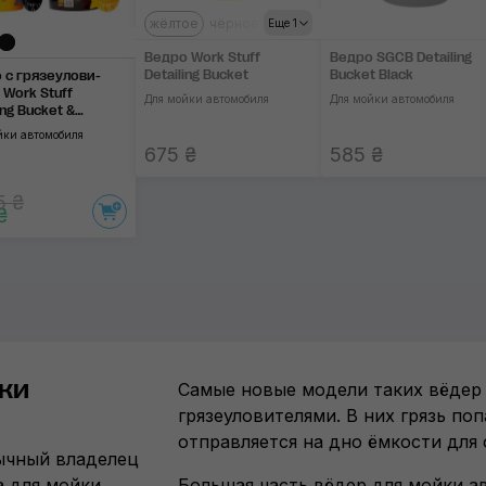
жёлтое
чёрное
серое
Еще 1
Ведро Work Stuff
Ведро SGCB Detailing
Detailing Bucket
Bucket Black
 с грязеулови­
 Work Stuff
Для мойки автомобиля
Для мойки автомобиля
ing Bucket &
ator
йки автомобиля
675 ₴
585 ₴
5 ₴
₴
ки
Самые новые модели таких вёде
грязеуловителями. В них грязь по
отправляется на дно ёмкости для
бычный владелец
а для мойки
Большая часть вёдер для мойки а