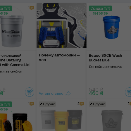
1
1
ка 15%
Скидка 15%
Органайзеры и аксессуары
05:59
184:05:59
Применить
Почему автомойки —
 с крышкой
Ведро SGCB Wash
зло
ne Detailing
Bucket Blue
t with Gamma Lid
Для мойки автомобиля
йки автомобиля
5 ₴
540 ₴
 ₴
460 ₴
Читать статью
1
4
2
ка 15%
Продано
Продано
05:59