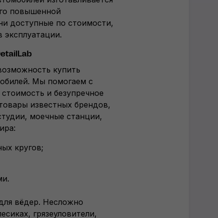
его повышенной
ни доступные по стоимости,
 эксплуатации.
etailLab
 возможность купить
обилей. Мы помогаем с
 стоимость и безупречное
товары известных брендов,
тудии, моечные станции,
ира:
ых кругов;
ми.
для вёдер. Несложно
лесиках, грязеуловители,