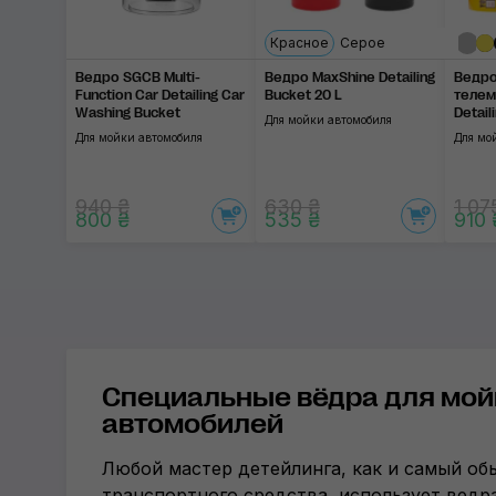
Красное
Серое
Ведро SGCB Multi-
Ведро MaxShine Detailing
Ведро
Function Car Detailing Car
Bucket 20 L
телем
Washing Bucket
Detail
Для мойки автомобиля
Separ
Для мойки автомобиля
Для мо
940 ₴
630 ₴
1 07
800 ₴
535 ₴
910 
Специальные вёдра для мой
автомобилей
Любой мастер детейлинга, как и самый о
транспортного средства, использует ведр