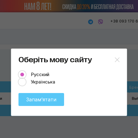
+38 093 170 
Оберіть мову сайту
Русский
Українська
Товар
Бре
и
Вёдра
Вы
Запамʼятати
Вёдра
Грязеуловители
Тележки для вёдер