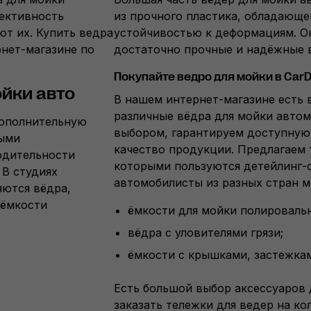
ективность
из прочного пластика, обладающ
т их. Купить ведра
устойчивостью к деформациям. О
рнет-магазине по
достаточно прочные и надёжные в
Покупайте ведро для мойки в CarD
йки авто
В нашем интернет-магазине есть
различные вёдра для мойки автом
дополнительную
выбором, гарантируем доступную
ными
качество продукции. Предлагаем 
одительности
которыми пользуются детейлинг-с
 В студиях
автомобилисты из разных стран м
яются вёдра,
 ёмкости
ёмкости для мойки полировальн
вёдра с уловителями грязи;
ёмкости с крышками, застежка
Есть большой выбор аксессуаров 
заказать тележки для ведер на ко