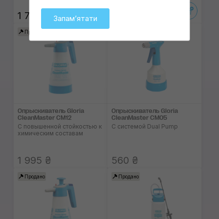
1 745 ₴
590 ₴
Запамʼятати
Продано
Продано
Опрыскиватель Gloria
Опрыскиватель Gloria
CleanMaster CM12
CleanMaster CM05
С повышенной стойкостью к
С системой Dual Pump
химическим составам
1 995 ₴
560 ₴
Продано
Продано