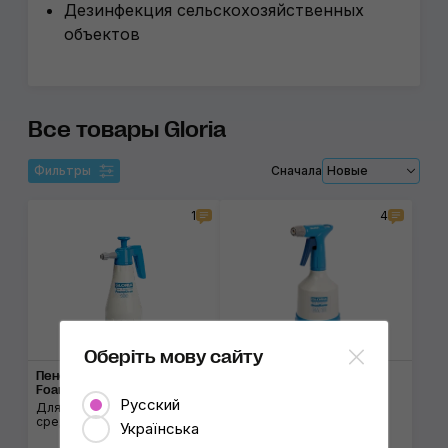
Дезинфекция сельскохозяйственных
объектов
Все товары Gloria
Фильтры
Сначала
Новые
1
4
Оберіть мову сайту
Пеногенератор Gloria
Опрыскиватель Gloria
FoamyClean FC100
CleanMaster CM10
Русский
Для нанесения моющих
С системой Dual Pump
средств
Українська