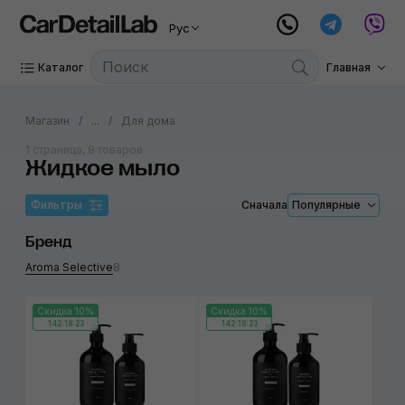
Рус
Каталог
Главная
Магазин
...
Для дома
1 страница, 9 товаров
Жидкое мыло
Фильтры
Сначала
Популярные
Бренд
Aroma Selective
8
Скидка 10%
Скидка 10%
142:18:23
142:18:23