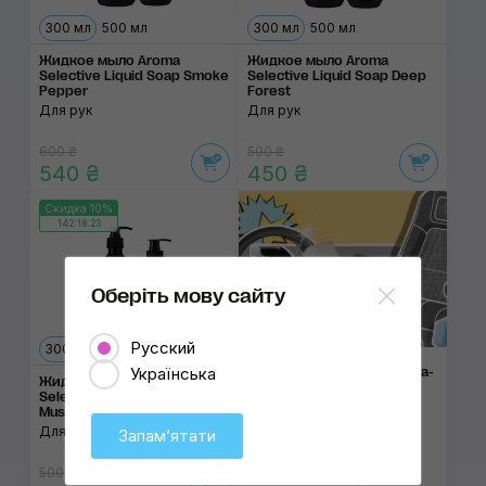
300 мл
500 мл
300 мл
500 мл
Жидкое мыло Aroma
Жидкое мыло Aroma
Selective Liquid Soap Smoke
Selective Liquid Soap Deep
Pepper
Forest
Для рук
Для рук
600 ₴
500 ₴
540 ₴
450 ₴
Скидка 10%
142:18:23
Оберіть мову сайту
Русский
300 мл
500 мл
Українська
Салон автомобиля: как уха­
Жидкое мыло Aroma
жи­вать за ко­жей, тка­нью
Selective Liquid Soap White
и пла­сти­ком
Musk
Для рук
Запамʼятати
500 ₴