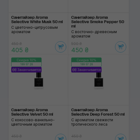
Санитайзер Aroma
Санитайзер Aroma
Selective White Musk 50 ml
Selective Smoke Pepper 50
ml
С цветочно-цитрусовым
ароматом
С восточно-древесным
ароматом
450 ₴
500 ₴
405 ₴
450 ₴
Скидка 10%
Скидка 10%
189:57:26
189:57:26
Заканчивается
Заканчивается
Санитайзер Aroma
Санитайзер Aroma
Selective Velvet 50 ml
Selective Deep Forest 50 ml
С кокосово-ванильно-
С ароматом свежести
цветочным ароматом
тропического леса
450 ₴
450 ₴