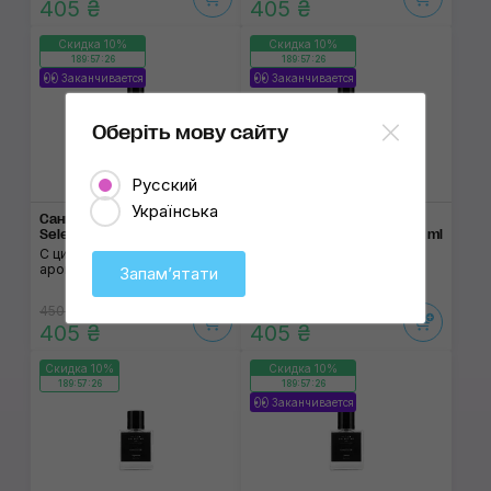
405 ₴
405 ₴
Скидка 10%
Скидка 10%
189:57:26
189:57:26
Заканчивается
Заканчивается
Оберіть мову сайту
Русский
Українська
Санитайзер Aroma
Санитайзер Aroma
Selective Garden 50 ml
Selective Pink Diamond 50 ml
С цитрусово-цветочным
С фруктово-цитрусовым
ароматом
ароматом
Запамʼятати
450 ₴
450 ₴
405 ₴
405 ₴
Скидка 10%
Скидка 10%
189:57:26
189:57:26
Заканчивается