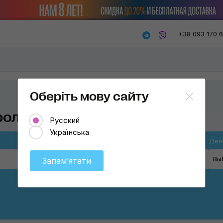
+38 093 170 
Оберіть мову сайту
ролина
Русский
Українська
Место применения
Дей
Ковролин
Вы
Запамʼятати
Весь салон
Кожа
Ткань