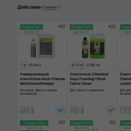
Действие
Turtle Wax
Очистка
20
K2
11
4
Скидка 12%
Скидка 12%
Скид
Koch-Chemie
166:08:35
166:08:35
166:
ChemicalPRO
CarPro
Применить
1 л
10,48 л
473 ml
3785 ml
SGCB
Универсальный
Очиститель Chemical
Очист
3D
очиститель Koch-Chemie
Guys Foaming Citrus
Chemi
MehrZweckReiniger
Fabric Clean
Leath
Для дома, офиса и салона
Для ткани и ковролина
Для де
автомобиля
загряз
750 ₴
795 ₴
1 56
660 ₴
700 ₴
1 33
2
1
Скидка 12%
Скидка 12%
Скид
166:08:35
166:08:35
166: