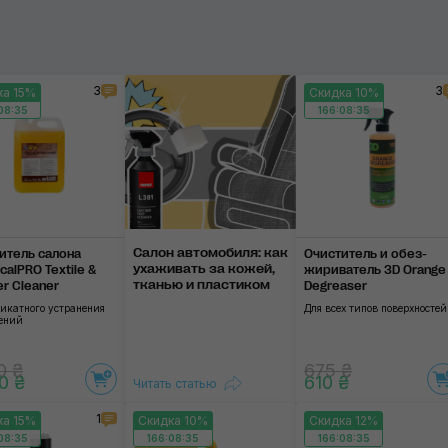
Пластик
Винил
3
3
ка 15%
Скидка 10%
08:35
166:08:35
Алькантара
Применить
Ковролин
Неприятный запах
Влажные салфетки
Салон автомобиля: как
итель салона
Очиститель и обез­
уха­жи­вать за ко­жей,
calPRO Textile &
жириватель 3D Orange
Резиновые коврики
тка­нью и пла­сти­ком
er Cleaner
Degreaser
ликатного устранения
Для всех типов поверхностей
нений
0 ₴
675 ₴
0 ₴
610 ₴
Читать статью
1
ка 15%
Скидка 10%
Скидка 12%
08:35
166:08:35
166:08:35