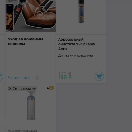
Уход за кожаным
Аэрозольный
салоном
очиститель K2 Tapis
Aero
Для ткани и ковролина
170 ₴
140 ₴
Читать статью
4
Снят с продажи
Универсальный