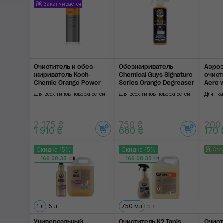
Заканчивается
Очиститель и обез­
Обезжириватель
Аэро
жириватель Koch-
Chemical Guys Signature
очист
Chemie Orange Power
Series Orange Degreaser
Aero w
Для всех типов поверхностей
Для всех типов поверхностей
Для тк
2 175 ₴
750 ₴
200
1 910 ₴
660 ₴
170 
Скидка 15%
Скидка 15%
Ожи
166:08:35
166:08:35
1 л
5 л
750 мл
5 л
Универсальный
Очиститель K2 Tapis
Очист