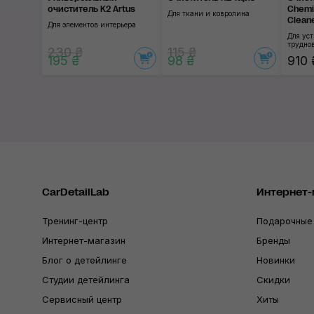
очиститель K2 Artus
Chemi
Для ткани и ковролина
Clean
Для элементов интерьера
Для ус
трудно
230 ₴
115 ₴
195 ₴
98 ₴
910 
CarDetailLab
Интернет-
Тренинг-центр
Подарочные
Интернет-магазин
Бренды
Блог о детейлинге
Новинки
Студии детейлинга
Скидки
Сервисный центр
Хиты