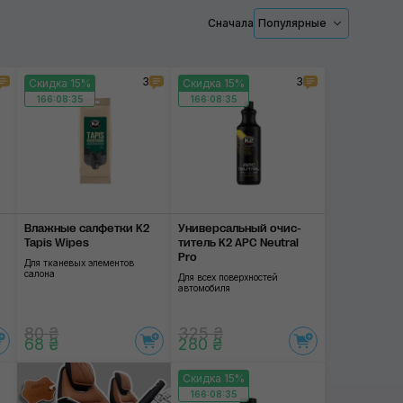
Сначала
Популярные
3
3
Скидка 15%
Скидка 15%
166:08:35
166:08:35
Влажные салфетки K2
Универсальный очис­
Tapis Wipes
титель K2 APC Neutral
Pro
Для тканевых элементов
салона
Для всех поверхностей
автомобиля
80 ₴
325 ₴
68 ₴
280 ₴
Скидка 15%
166:08:35