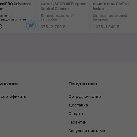
calPRO Universal
титель SGCB All Pur­pose
очиститель CarPro
er
Neutral Cleaner
Inside
транения
Для всех поверхностей
Для всех поверхностей
выводимых пятен
автомобиля
интерьера
₴
675...2 780 ₴
1 075...1 840 ₴
магазин
Покупателю
 сертификаты
Сотрудничество
Доставка
Оплата
Гарантии
Бонусная система