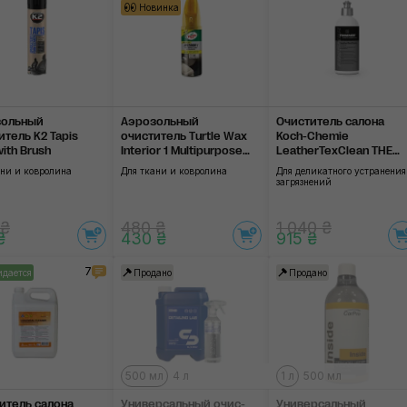
Новинка
зольный
Аэрозольный
Очиститель салона
итель K2 Tapis
очиститель Turtle Wax
Koch-Chemie
ith Brush
Interior 1 Multipurpose
LeatherTexClean THE
Cleaner & Stain Remover
FINISHER 500 ml
ани и ковролина
Для ткани и ковролина
Для деликатного устранения
загрязнений
 ₴
480 ₴
1 040 ₴
₴
430 ₴
915 ₴
7
дается
Продано
Продано
500 мл
4 л
1 л
500 мл
итель салона
Универсальный очис­
Универсальный