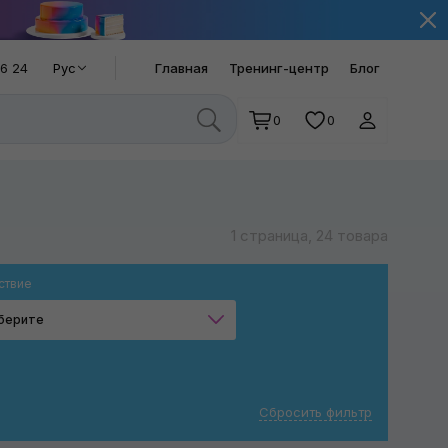
66 24
Рус
Главная
Тренинг-центр
Блог
0
0
1 страница, 24 товара
ствие
берите
Очистка
Сбросить фильтр
Применить