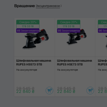
Вращение
Прямоугольник
Эксцентриковое
3
Пр
Дельта
Скидка 20%
Скидка 20%
Ски
178:33:18
178:33:18
17
Применить
Заканчивается
Заканчивается
Зак
Шлифовальная машина
Шлифовальная машина
Шлиф
RUPES HSS73 STB
RUPES HSE73 STB
RUPES
На аккумуляторе
На аккумуляторе
На акк
28 545 ₴
28 545 ₴
28 5
22 840 ₴
22 840 ₴
22 8