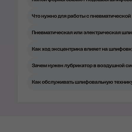
способом пылеудаления (принудитель
обязательном порядке требуется подк
Что нужно для работы с пневматическо
Пневматическая или электрическая шл
Как ход эксцентрика влияет на шлифовк
3 мм: используется для финишной обр
6 мм: наиболее “универсальный” разм
Зачем нужен лубрикатор в воздушной 
абразивном материале подходит как д
9 мм – эксцентрик для грубой, чёрнов
Как обслуживать шлифовальную технику