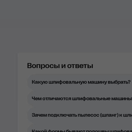
Вопросы и ответы
Какую шлифовальную машину выбрать?
Чем отличаются шлифовальные машины
типом привода (с зубчатым приводом,
ходом эксцентрика (3, 6, 9 мм);
Зачем подключать пылесос (шланг) к ш
способом подключения (электрические
Какой формы бывают подошвы шлифов