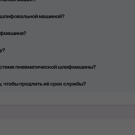
ное и автономное), при этом шлифовальным машинам
лючение пылесоса.
й шлифовальной машиной?
ифмашина?
у?
аботки поверхностей с применением абразивов с мелк
ер хода эксцентрика. Совместим с абразивами от Р12
системе пневматической шлифмашины?
ля финишной, так для грубой шлифовки;
ой шлифовки. Работает с абразивами Р40…180.
, чтобы продлить её срок службы?