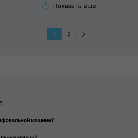
Показать еще
1
2
?
 эксцентриковые);
лифовальной машине?
 и пневматическое);
альных машин?