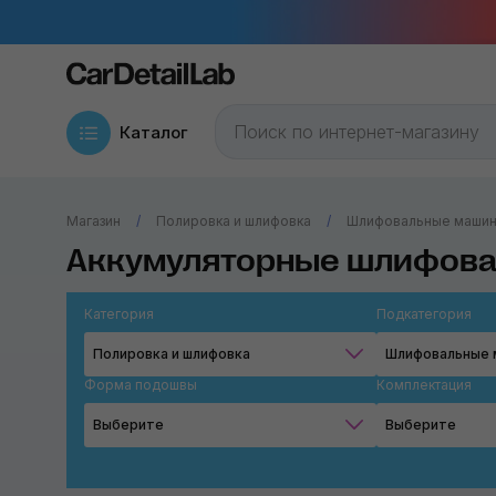
Каталог
Магазин
Полировка и шлифовка
Шлифовальные маши
Аккумуляторные шлифов
Категория
Подкатегория
Полировка и шлифовка
Шлифовальные 
Форма подошвы
Комплектация
Выберите
Выберите
Круг
STB