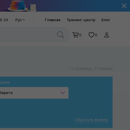
66 24
Рус
Главная
Тренинг-центр
Блог
0
0
1 страница, 3 товара
щение
берите
Эксцентриковое
Сбросить фильтр
Применить