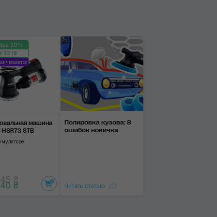
именить
Применить
Применить
дка 20%
8:33:18
анчивается
Полировка ку­зова: 8
овальная машина
оши­бок нови­чка
 HSR73 STB
умуляторе
45 ₴
40 ₴
Читать статью