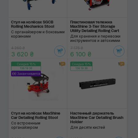
Стул на колёсах SGCB
Пластиковая тележка
Rolling Mechanics Stool
MaxShine 3-Tier Storage
Utility Detailing Rolling Cart
С органайзером и боковыми
корзинами
Для хранения и перевозки
инструментов и автохимии
4 260 ₴
7 175 ₴
3 620 ₴
6 100 ₴
1
1
Скидка 15%
Скидка 15%
136:19:29
136:19:29
Заканчивается
Стул на колёсах MaxShine
Настенный держатель
Car Detailing Rolling Stool
MaxShine Car Detailing Brush
Holder
Со встроенным
органайзером
Для десяти кистей