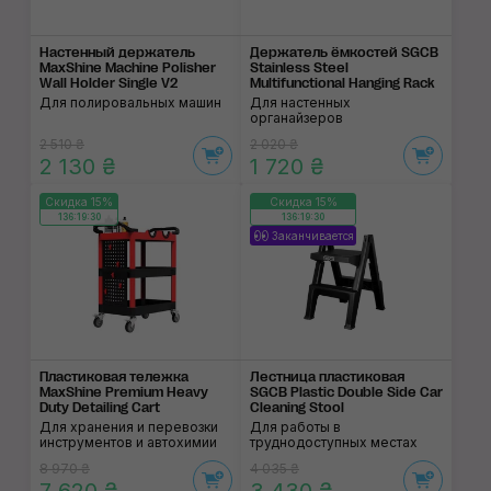
Настенный держатель
Держатель ёмкостей SGCB
MaxShine Machine Polisher
Stainless Steel
Wall Holder Single V2
Multifunctional Hanging Rack
Для полировальных машин
Для настенных
органайзеров
2 510 ₴
2 020 ₴
2 130 ₴
1 720 ₴
Скидка 15%
Скидка 15%
136:19:29
136:19:29
Заканчивается
Пластиковая тележка
Лестница пластиковая
MaxShine Premium Heavy
SGCB Plastic Double Side Car
Duty Detailing Cart
Cleaning Stool
Для хранения и перевозки
Для работы в
инструментов и автохимии
труднодоступных местах
8 970 ₴
4 035 ₴