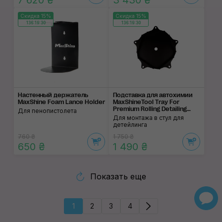
7 620 ₴
3 430 ₴
Скидка 15%
Скидка 15%
136:19:29
136:19:29
Настенный держатель
Подставка для автохимии
MaxShine Foam Lance Holder
MaxShineTool Tray For
Premium Rolling Detailing
Для пенопистолета
Chair
Для монтажа в стул для
детейлинга
760 ₴
1 750 ₴
650 ₴
1 490 ₴
Показать еще
1
2
3
4