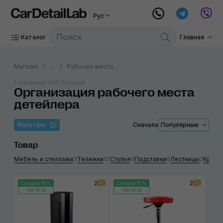
Рус
Каталог
Главная
Магазин
...
Рабочее место
1 страница, 106 товаров
Организация рабочего места
детейлера
Фильтры
Сначала
Популярные
Товар
Мебель и стеллажи
3
Тележки
10
Стулья
9
Подставки
6
Лестницы
2
Крючк
2
2
Скидка 15%
Скидка 15%
136:19:29
136:19:29