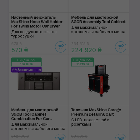
Настенный держатель
Мебель для мастерской
MaxShine Hose Wall Holder
SGCB Assembly Tool Cabinet
For Twins Motor Car Dryer
Для максимальной
Для воздушного шланга
эргономики рабочего места
турбосушки
675 ₴
264 615 ₴
570 ₴
224 920 ₴
Скидка 15%
Скидка 15%
136:19:29
136:19:29
Заканчивается
Мебель для мастерской
Тележка MaxShine Garage
SGCB Tool Cabinet
Premium Detailing Cart
Combination For Car
С LED-подсветкой и
Workshop
Для максимальной
розетками
эргономики рабочего места
242 190 ₴
58 305 ₴