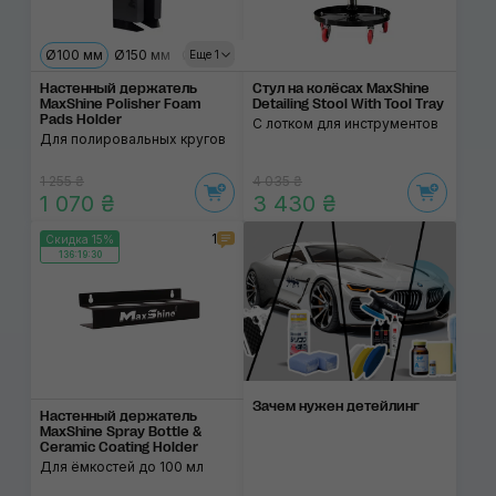
Ø100 мм
Ø150 мм
Ø180 мм
Еще 1
Настенный держатель
Стул на колёсах MaxShine
MaxShine Polisher Foam
Detailing Stool With Tool Tray
Pads Holder
С лотком для инструментов
Для полировальных кругов
1 255 ₴
4 035 ₴
1 070 ₴
3 430 ₴
1
Скидка 15%
136:19:29
Зачем нужен детейлинг
Настенный держатель
MaxShine Spray Bottle &
Ceramic Coating Holder
Для ёмкостей до 100 мл