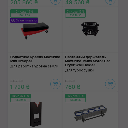
205 860 ₴
49 560 ₴
Скидка 15%
Скидка 15%
136:19:29
136:19:29
Заканчивается
Подкатное кресло MaxShine
Настенный держатель
Mini Creeper
MaxShine Twins Motor Car
Dryer Wall Holder
Для работ на уровне земли
Для турбосушки
2 020 ₴
895 ₴
1 720 ₴
760 ₴
Скидка 15%
Скидка 15%
136:19:29
136:19:29