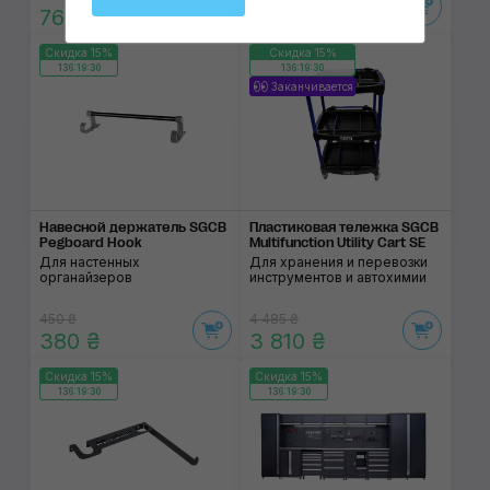
760 ₴
150 ₴
Скидка 15%
Скидка 15%
136:19:29
136:19:29
Заканчивается
Навесной держатель SGCB
Пластиковая тележка SGCB
Pegboard Hook
Multifunction Utility Cart SE
Для настенных
Для хранения и перевозки
органайзеров
инструментов и автохимии
450 ₴
4 485 ₴
380 ₴
3 810 ₴
Скидка 15%
Скидка 15%
136:19:29
136:19:29