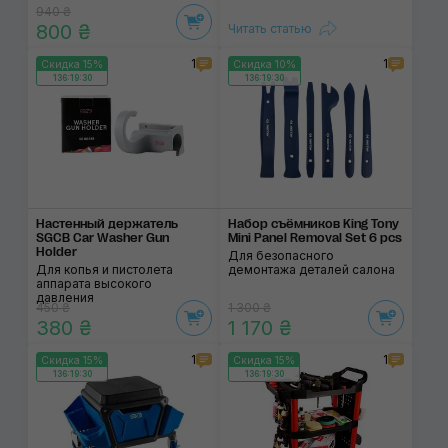
940 ₴
800 ₴
Читать статью
1
1
Скидка 15%
Скидка 10%
136:19:29
136:19:29
Настенный держатель
Набор съёмников King Tony
SGCB Car Washer Gun
Mini Panel Removal Set 6 pcs
Holder
Для безопасного
Для копья и пистолета
демонтажа деталей салона
аппарата высокого
давления
450 ₴
1 300 ₴
380 ₴
1 170 ₴
1
1
Скидка 15%
Скидка 15%
136:19:29
136:19:29