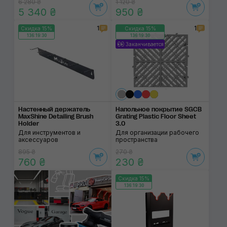
6 280 ₴
1 120 ₴
5 340 ₴
950 ₴
1
1
Скидка 15%
Скидка 15%
136:19:29
136:19:29
Заканчивается
Настенный держатель
Напольное покрытие SGCB
MaxShine Detailing Brush
Grating Plastic Floor Sheet
Holder
3.0
Для инструментов и
Для организации рабочего
аксессуаров
пространства
895 ₴
270 ₴
760 ₴
230 ₴
Скидка 15%
136:19:29