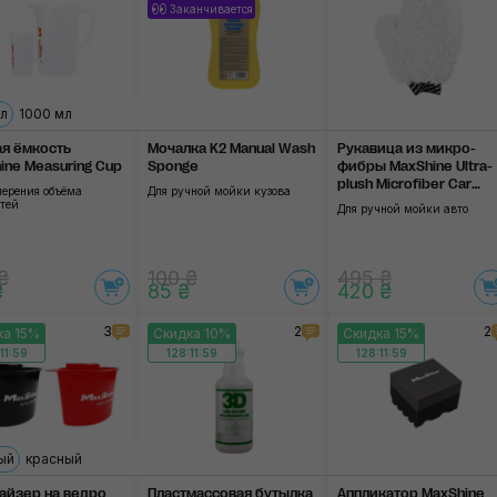
Заканчивается
мл
1000 мл
я ёмкость
Мочалка K2 Manual Wash
Рукавица из микро­
ine Measuring Cup
Sponge
фибры MaxShine Ultra-
plush Microfiber Car
мерения объёма
Для ручной мойки кузова
Wash Mitt
тей
Для ручной мойки авто
₴
100 ₴
495 ₴
₴
85 ₴
420 ₴
3
2
2
ка 15%
Скидка 10%
Скидка 15%
11:58
128:11:58
128:11:58
ый
красный
айзер на ведро
Пластмассовая бутылка
Аппликатор MaxShine