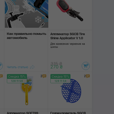
Как правильно помыть
Аппликатор SGCB Tire
автомобиль
Shine Applicator V 1.0
Для нанесения чернения на
шины
315 ₴
270 ₴
Читать статью
2
2
Скидка 15%
Скидка 15%
128:11:58
128:11:58
Аппликатор SOFT99
Грязеуловитель SGCB