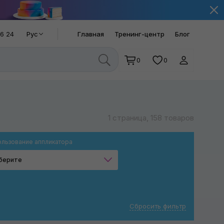
66 24
Рус
Главная
Тренинг-центр
Блог
0
0
1 страница, 158 товаров
льзование аппликатора
берите
Для восков и силантов
Для кварцевых покрытий
Сбросить фильтр
Чернение шин