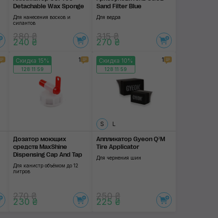
Detachable Wax Sponge
Sand Filter Blue
Для нанесения восков и
Для ведра
силантов
280 ₴
315 ₴
240 ₴
270 ₴
1
1
Скидка 15%
Скидка 10%
128:11:58
128:11:58
S
L
Дозатор моющих
Аппликатор Gyeon Q²M
средств MaxShine
Tire Applicator
Dispensing Cap And Tap
Для чернения шин
Для канистр объёмом до 12
литров
270 ₴
250 ₴
230 ₴
225 ₴