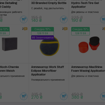
ne Detailing
3D Branded Empty Bottle
Hydro-Tech Tire Gel
t Caddy
Applicator
С резьбой, под распылитель
ганизации рабочего
Для резины и пластика
анства
 ₴
155 ₴
225 ₴
 ₴
140 ₴
190 ₴
2
2
2
ка 12%
Скидка 15%
Скидка 15%
11:58
128:11:58
128:11:58
Заканчивается
 Koch-Chemie
Аппликатор Work Stuff
Аппликатор MaxShine
amm Weich
Eclipse Microfiber
Foam Waxing Applicator
Applicator
сального применения
Для резины и пластика
Универсального применения
₴
315 ₴
450 ₴
₴
270 ₴
380 ₴