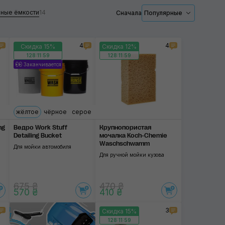
ные ёмкости
14
Сначала
Популярные
Для салона
Для автоскраба
4
4
Скидка 15%
Скидка 12%
128:11:58
128:11:58
Заканчивается
Применить
жёлтое
чёрное
серое
ng
Ведро Work Stuff
Крупнопористая
Detailing Bucket
мочалка Koch-Chemie
Waschschwamm
Для мойки автомобиля
Для ручной мойки кузова
675 ₴
470 ₴
570 ₴
410 ₴
3
Скидка 15%
128:11:58