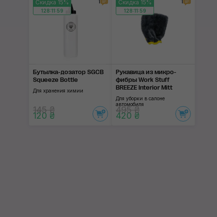
1
1
Скидка 15%
Скидка 15%
128:11:58
128:11:58
Бутылка-дозатор SGCB
Рукавица из микро­
Squeeze Bottle
фибры Work Stuff
BREEZE Interior Mitt
Для хранения химии
Для уборки в салоне
автомобиля
145 ₴
495 ₴
120 ₴
420 ₴