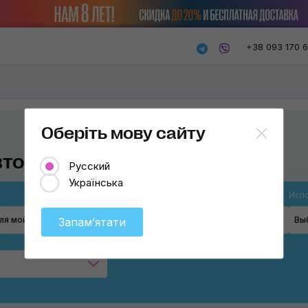
+38 093 170 
Оберіть мову сайту
вто
Русский
Українська
Товар
Испо
ля мойки
Выберите
Вы
Запамʼятати
Мочалки для мойки
Рукавицы для мойки
Аппликаторы