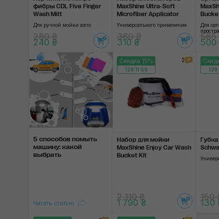
фибры CDL Five Finger
MaxShine Ultra-Soft
MaxShi
Wash Mitt
Microfiber Applicator
Bucke
Для ручной мойки авто
Универсального применения
Для ор
простр
280 ₴
360 ₴
585
240 ₴
310 ₴
500
2
Скидка 15%
Скид
128:11:58
128:
5 способов помыть
Набор для мойки
Губка
машину: какой
MaxShine Enjoy Car Wash
Schw
выбрать
Bucket Kit
Универ
2 110 ₴
150 
1 790 ₴
130 
Читать статью