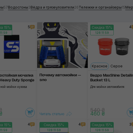
ры
57
Водосгоны
3
Вёдра и грязеуловители
26
Тележки и органайзеры
15
Мер
Водосгоны
Вёдра и грязеуловители
5
4
ка 15%
Скидка 15%
11:58
128:11:58
Тележки и органайзеры
ie
Применить
Мерные ёмкости
именить
Красное
Cерое
Почему автомойки —
остойкая мочалка
Ведро MaxShine Detaili
зло
Heavy Duty Sponge
Bucket 13 L
чной мойки кузова
Для мойки автомобиля
₴
540 ₴
₴
460 ₴
Читать статью
4
4
3
ка 15%
Скидка 15%
Скидка 15%
11:58
128:11:58
128:11:58