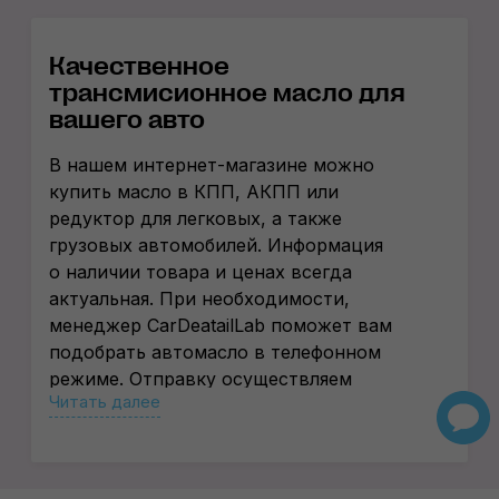
Качественное
трансмисионное масло для
вашего авто
В нашем
интернет-магазине
можно
купить масло в КПП, АКПП или
редуктор для легковых, а также
грузовых автомобилей. Информация
о наличии товара и ценах всегда
актуальная. При необходимости,
менеджер CarDeatailLab поможет вам
подобрать автомасло в телефонном
режиме. Отправку осуществляем
Читать далее
в любую точку Украины. При заказе
на сумму от 2000 грн услуги Новой
Почты оплачиваем мы. По Одессе,
Днепру и Киеву возможна бесплатная