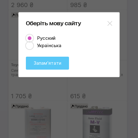
2 960 ₴
985 ₴
Продано
Продано
Оберіть мову сайту
Русский
Українська
Запамʼятати
Toyota ATF Type T-IV
Jaytec ATF Multi Type
Синтетическое
Полусинтетическое
трансмиссионное масло, 4 л
трансмиссионное масло, 1 л
1 705 ₴
615 ₴
Продано
Продано