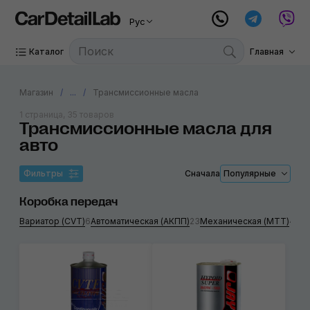
Рус
Каталог
Главная
Магазин
...
Трансмиссионные масла
1 страница, 35 товаров
Трансмиссионные масла для
авто
Фильтры
Сначала
Популярные
Коробка передач
Вариатор (CVT)
6
Автоматическая (АКПП)
23
Механическая (МТТ)
4
Ди