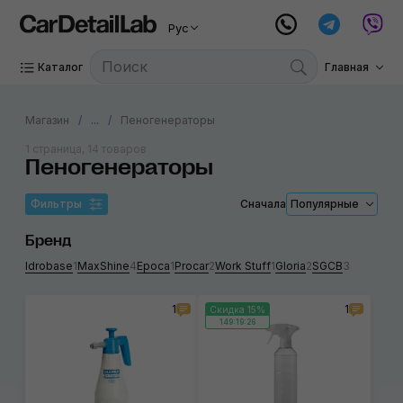
Рус
Каталог
Главная
Магазин
...
Пеногенераторы
1 страница, 14 товаров
Пеногенераторы
Фильтры
Сначала
Популярные
Бренд
Idrobase
1
MaxShine
4
Epoca
1
Procar
2
Work Stuff
1
Gloria
2
SGCB
3
1
1
Скидка 15%
149:19:25