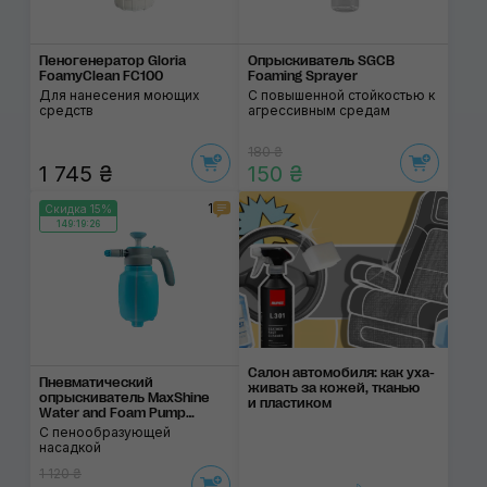
Пеногенератор Gloria
Опрыскиватель SGCB
FoamyClean FC100
Foaming Sprayer
Для нанесения моющих
С повышенной стойкостью к
средств
агрессивным средам
180 ₴
1 745 ₴
150 ₴
1
Скидка 15%
149:19:25
Салон автомобиля: как уха­
Пневматический
жи­вать за ко­жей, тка­нью
опрыскиватель MaxShine
и пла­сти­ком
Water and Foam Pump
Sprayer
С пенообразующей
насадкой
1 120 ₴