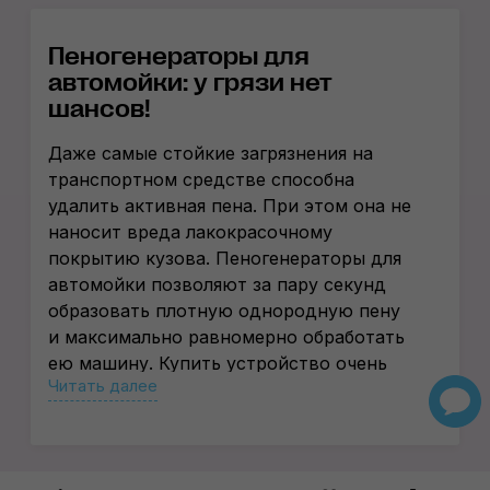
Пеногенераторы для
автомойки: у грязи нет
шансов!
Даже самые стойкие загрязнения на
транспортном средстве способна
удалить активная пена. При этом она не
наносит вреда лакокрасочному
покрытию кузова. Пеногенераторы для
автомойки позволяют за пару секунд
образовать плотную однородную пену
и максимально равномерно обработать
ею машину. Купить устройство очень
Читать далее
просто, заглянув в наш интернет-
магазин, предлагающий
высококачественные товары для
детейлинга.