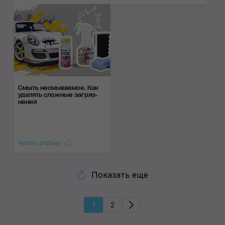
Смыть несмываемое. Как
уда­лять слож­ные заг­ряз­
нения
Читать статью
Показать еще
1
2