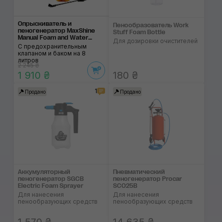
Опрыскиватель и
Пенообразователь Work
пеногенератор MaxShine
Stuff Foam Bottle
Manual Foam and Water
Для дозировки очистителей
Sprayer
С предохранительным
клапаном и баком на 8
литров
2 245 ₴
1 910 ₴
180 ₴
1
Продано
Продано
Аккумуляторный
Пневматический
пеногенератор SGCB
пеногенератор Procar
Electric Foam Sprayer
SCO25B
Для нанесения
Для нанесения
пенообразующих средств
пенообразующих средств