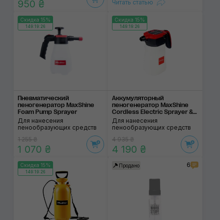
950 ₴
Читать статью
Скидка 15%
Скидка 15%
149:19:25
149:19:25
Пневматический
Аккумуляторный
пеногенератор MaxShine
пеногенератор MaxShine
Foam Pump Sprayer
Cordless Electric Sprayer &
Foamer
Для нанесения
Для нанесения
пенообразующих средств
пенообразующих средств
1 255 ₴
4 935 ₴
1 070 ₴
4 190 ₴
6
Скидка 15%
Продано
149:19:25