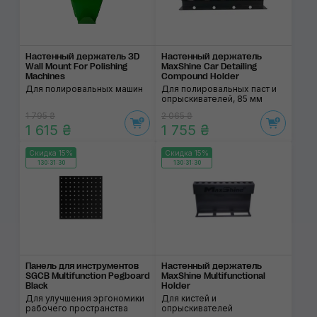
Настенный держатель 3D
Настенный держатель
Wall Mount For Polishing
MaxShine Car Detailing
Machines
Compound Holder
Для полировальных машин
Для полировальных паст и
опрыскивателей, 85 мм
1 795 ₴
2 065 ₴
1 615 ₴
1 755 ₴
Скидка 15%
Скидка 15%
130:31:30
130:31:30
Панель для инструментов
Настенный держатель
SGCB Multifunction Pegboard
MaxShine Multifunctional
Black
Holder
Для улучшения эргономики
Для кистей и
рабочего пространства
опрыскивателей