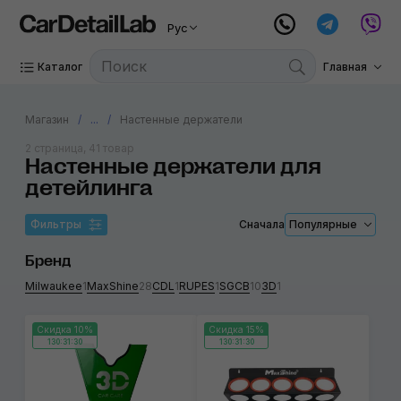
Рус
Каталог
Главная
Магазин
...
Настенные держатели
2 страница, 41 товар
Настенные держатели для
детейлинга
Фильтры
Сначала
Популярные
Бренд
Milwaukee
1
MaxShine
28
CDL
1
RUPES
1
SGCB
10
3D
1
Скидка 10%
Скидка 15%
130:31:30
130:31:30