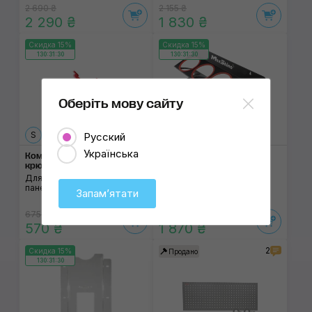
2 690 ₴
2 155 ₴
2 290 ₴
1 830 ₴
Скидка 15%
Скидка 15%
130:31:30
130:31:30
Оберіть мову сайту
S
M
Русский
Українська
Комплект одинарных
Настенный держатель
крючков SGCB Pothhook
MaxShine Trigger Sprayer
Holder
Для инструментальной
панели
Для опрыскивателей
Запамʼятати
675 ₴
2 200 ₴
570 ₴
1 870 ₴
2
Скидка 15%
Продано
130:31:30