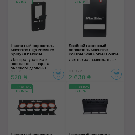
166:15:24
166:15:24
Настенный держатель
Двойной настенный
MaxShine High Pressure
держатель MaxShine
Spray Gun Holder
Polisher Wall Holder Double
Для продувочных и
Для полировальных машин
пистолетов аппарата
высокого давления
675 ₴
3 095 ₴
570 ₴
2 630 ₴
Скидка 15%
Скидка 15%
166:15:24
166:15:24
Настенный держатель
Настенный держатель