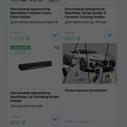
Ø100 мм
Ø150 мм
Ø180 мм
Еще 1
Настенный держатель
Настенный держатель
MaxShine Polisher Foam
MaxShine Spray Bottle &
Pads Holder
Ceramic Coating Holder
Для полировальных кругов
Для ёмкостей до 100 мл
1 255 ₴
940 ₴
1 070 ₴
800 ₴
1
Скидка 15%
166:15:24
Зачем нужен детейлинг
Настенный держатель
MaxShine Car Detailing Brush
Holder
Для десяти кистей
1 120 ₴
950 ₴
Читать статью