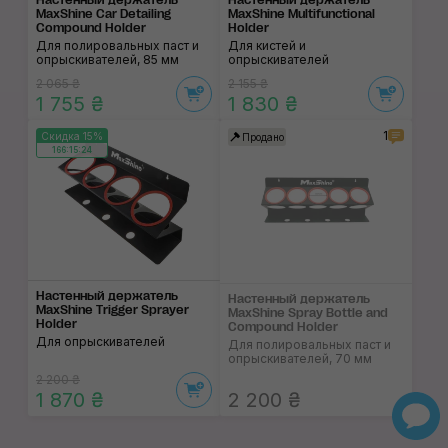
MaxShine Car Detailing
MaxShine Multifunctional
Compound Holder
Holder
Для полировальных паст и
Для кистей и
опрыскивателей, 85 мм
опрыскивателей
2 065 ₴
2 155 ₴
1 755 ₴
1 830 ₴
1
Скидка 15%
Продано
166:15:24
Настенный держатель
Настенный держатель
MaxShine Trigger Sprayer
MaxShine Spray Bottle and
Holder
Compound Holder
Для опрыскивателей
Для полировальных паст и
опрыскивателей, 70 мм
2 200 ₴
1 870 ₴
2 200 ₴