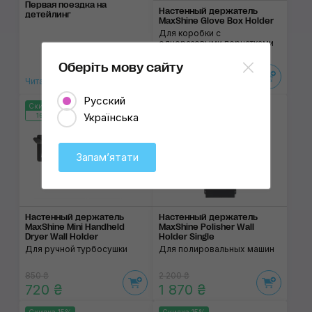
Первая поездка на
Настенный держатель
детейлинг
MaxShine Glove Box Holder
Для коробки с
одноразовыми перчатками
Оберіть мову сайту
1 210 ₴
1 030 ₴
Читать статью
Русский
Скидка 15%
Скидка 15%
Українська
166:15:24
166:15:24
Запамʼятати
Настенный держатель
Настенный держатель
MaxShine Mini Handheld
MaxShine Polisher Wall
Dryer Wall Holder
Holder Single
Для ручной турбосушки
Для полировальных машин
850 ₴
2 200 ₴
720 ₴
1 870 ₴