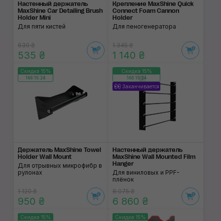
Настенный держатель
Крепление MaxShine Quick
MaxShine Car Detailing Brush
Connect Foam Cannon
Holder Mini
Holder
Для пяти кистей
Для пеногенератора
630 ₴
1 345 ₴
535 ₴
1 140 ₴
Скидка 15%
Скидка 15%
166:15:24
166:15:24
Заканчивается
Держатель MaxShine Towel
Настенный держатель
Holder Wall Mount
MaxShine Wall Mounted Film
Hanger
Для отрывных микрофибр в
рулонах
Для виниловых и PPF-
плёнок
1 120 ₴
8 075 ₴
950 ₴
6 860 ₴
Скидка 15%
Скидка 15%