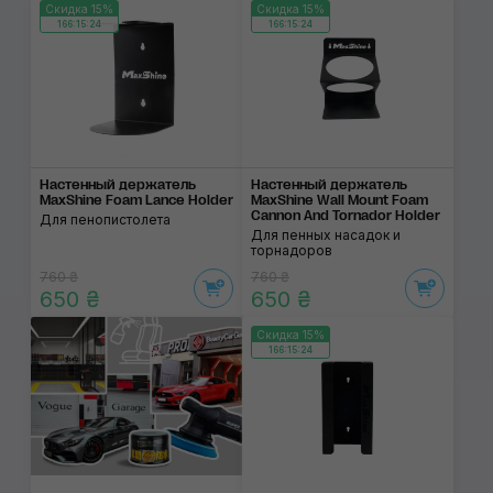
Скидка 15%
Скидка 15%
166:15:24
166:15:24
Настенный держатель
Настенный держатель
MaxShine Foam Lance Holder
MaxShine Wall Mount Foam
Cannon And Tornador Holder
Для пенопистолета
Для пенных насадок и
торнадоров
760 ₴
760 ₴
650 ₴
650 ₴
Скидка 15%
166:15:24