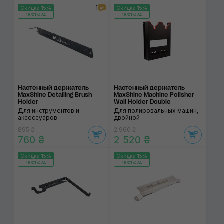
1
Скидка 15%
Скидка 15%
166:15:24
166:15:24
Настенный держатель
Настенный держатель
MaxShine Detailing Brush
MaxShine Machine Polisher
Holder
Wall Holder Double
Для инструментов и
Для полировальных машин,
аксессуаров
двойной
895 ₴
2 960 ₴
760 ₴
2 520 ₴
Скидка 15%
Скидка 15%
166:15:24
166:15:24