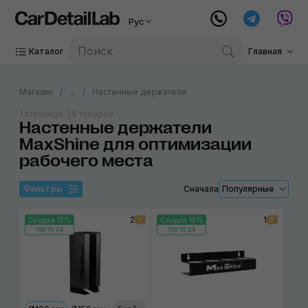
Рус
Каталог
Главная
Магазин
...
Настенные держатели
1 страница, 28 товаров
Настенные держатели
MaxShine для оптимизации
рабочего места
Фильтры
Сначала
Популярные
2
1
Скидка 15%
Скидка 15%
166:15:24
166:15:24