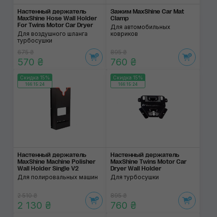
Настенный держатель
Зажим MaxShine Car Mat
MaxShine Hose Wall Holder
Clamp
For Twins Motor Car Dryer
Для автомобильных
Для воздушного шланга
ковриков
турбосушки
675 ₴
895 ₴
570 ₴
760 ₴
Скидка 15%
Скидка 15%
166:15:24
166:15:24
Настенный держатель
Настенный держатель
MaxShine Machine Polisher
MaxShine Twins Motor Car
Wall Holder Single V2
Dryer Wall Holder
Для полировальных машин
Для турбосушки
2 510 ₴
895 ₴
2 130 ₴
760 ₴