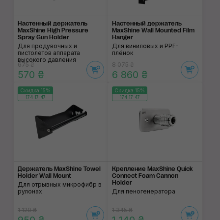
Настенный держатель
Настенный держатель
MaxShine High Pressure
MaxShine Wall Mounted Film
Spray Gun Holder
Hanger
Для продувочных и
Для виниловых и PPF-
пистолетов аппарата
плёнок
высокого давления
675 ₴
8 075 ₴
570 ₴
6 860 ₴
Скидка 15%
Скидка 15%
174:17:46
174:17:46
Держатель MaxShine Towel
Крепление MaxShine Quick
Holder Wall Mount
Connect Foam Cannon
Holder
Для отрывных микрофибр в
рулонах
Для пеногенератора
1 120 ₴
1 345 ₴