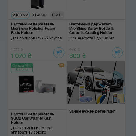
Ø100 мм
Ø150 мм
Ø180 мм
Еще 1
Настенный держатель
Настенный держатель
MaxShine Polisher Foam
MaxShine Spray Bottle &
Pads Holder
Ceramic Coating Holder
Для полировальных кругов
Для ёмкостей до 100 мл
1 255 ₴
940 ₴
1 070 ₴
800 ₴
1
Скидка 15%
174:17:46
Зачем нужен детейлинг
Настенный держатель
SGCB Car Washer Gun
Holder
Для копья и пистолета
аппарата высокого