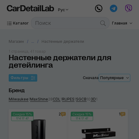
Рус
Каталог
Главная
Магазин
...
Настенные держатели
1 страница, 41 товар
Настенные держатели для
детейлинга
Фильтры
Сначала
Популярные
Бренд
Milwaukee
1
MaxShine
28
CDL
1
RUPES
1
SGCB
10
3D
1
2
1
Скидка 15%
Скидка 15%
174:17:46
174:17:46