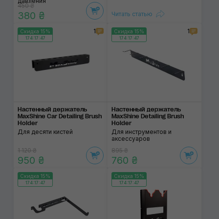
давления
450 ₴
380 ₴
Читать статью
1
1
Скидка 15%
Скидка 15%
174:17:46
174:17:46
Настенный держатель
Настенный держатель
MaxShine Car Detailing Brush
MaxShine Detailing Brush
Holder
Holder
Для десяти кистей
Для инструментов и
аксессуаров
1 120 ₴
895 ₴
950 ₴
760 ₴
Скидка 15%
Скидка 15%
174:17:46
174:17:46