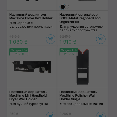
Настенный держатель
Настенный органайзер
MaxShine Glove Box Holder
SGCB Metal Pegboard Tool
Organizer Kit
Для коробки с
одноразовыми перчатками
Для улучшения эргономики
рабочего пространства
1 210 ₴
2 245 ₴
1 030 ₴
1 910 ₴
Скидка 15%
Скидка 15%
174:17:46
174:17:46
Настенный держатель
Настенный держатель
MaxShine Mini Handheld
MaxShine Polisher Wall
Dryer Wall Holder
Holder Single
Для ручной турбосушки
Для полировальных машин
850 ₴
2 200 ₴