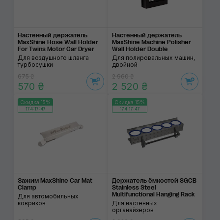
Настенный держатель
Настенный держатель
MaxShine Hose Wall Holder
MaxShine Machine Polisher
For Twins Motor Car Dryer
Wall Holder Double
Для воздушного шланга
Для полировальных машин,
турбосушки
двойной
675 ₴
2 960 ₴
570 ₴
2 520 ₴
Скидка 15%
Скидка 15%
174:17:46
174:17:46
Зажим MaxShine Car Mat
Держатель ёмкостей SGCB
Clamp
Stainless Steel
Multifunctional Hanging Rack
Для автомобильных
ковриков
Для настенных
органайзеров