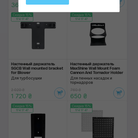
360 ₴
840 ₴
Скидка 15%
Скидка 15%
174:17:46
174:17:46
Настенный держатель
Настенный держатель
SGCB Wall mounted bracket
MaxShine Wall Mount Foam
for Blower
Cannon And Tornador Holder
Для турбосушки
Для пенных насадок и
торнадоров
2 020 ₴
760 ₴
1 720 ₴
650 ₴
Скидка 15%
Скидка 15%
174:17:46
174:17:46