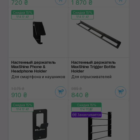
720 ₴
1 870 ₴
Скидка 15%
Скидка 15%
174:17:46
174:17:46
Настенный держатель
Настенный держатель
MaxShine Phone &
MaxShine Trigger Bottle
Headphone Holder
Holder
Для смартфона и наушников
Для опрыскивателей
1 075 ₴
985 ₴
910 ₴
840 ₴
Скидка 15%
Скидка 15%
174:17:46
174:17:46
Заканчивается