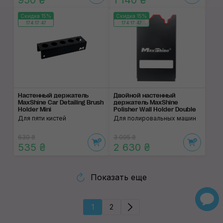
950 ₴
1 140 ₴
Скидка 15%
Скидка 15%
174:17:46
174:17:46
Настенный держатель
Двойной настенный
MaxShine Car Detailing Brush
держатель MaxShine
Holder Mini
Polisher Wall Holder Double
Для пяти кистей
Для полировальных машин
630 ₴
3 095 ₴
535 ₴
2 630 ₴
Показать еще
1
2