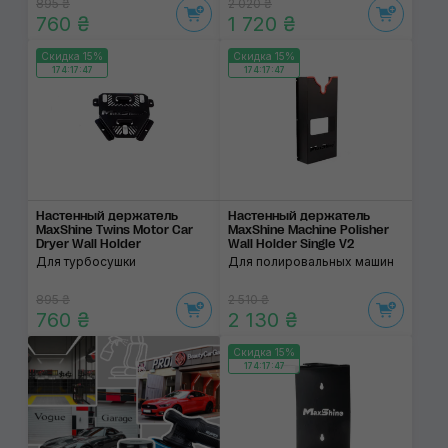
895 ₴
2 020 ₴
760 ₴
1 720 ₴
Скидка 15%
Скидка 15%
174:17:46
174:17:46
Настенный держатель
Настенный держатель
MaxShine Twins Motor Car
MaxShine Machine Polisher
Dryer Wall Holder
Wall Holder Single V2
Для турбосушки
Для полировальных машин
895 ₴
2 510 ₴
760 ₴
2 130 ₴
Скидка 15%
174:17:46