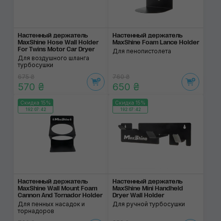
Настенный держатель
Настенный держатель
MaxShine Hose Wall Holder
MaxShine Foam Lance Holder
For Twins Motor Car Dryer
Для пенопистолета
Для воздушного шланга
турбосушки
675 ₴
760 ₴
570 ₴
650 ₴
Скидка 15%
Скидка 15%
192:07:42
192:07:42
Настенный держатель
Настенный держатель
MaxShine Wall Mount Foam
MaxShine Mini Handheld
Cannon And Tornador Holder
Dryer Wall Holder
Для пенных насадок и
Для ручной турбосушки
торнадоров