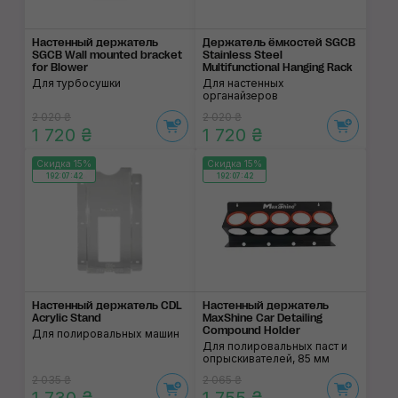
Настенный держатель
Держатель ёмкостей SGCB
SGCB Wall mounted bracket
Stainless Steel
for Blower
Multifunctional Hanging Rack
Для турбосушки
Для настенных
органайзеров
2 020 ₴
2 020 ₴
1 720 ₴
1 720 ₴
Скидка 15%
Скидка 15%
192:07:42
192:07:42
Настенный держатель CDL
Настенный держатель
Acrylic Stand
MaxShine Car Detailing
Compound Holder
Для полировальных машин
Для полировальных паст и
опрыскивателей, 85 мм
2 035 ₴
2 065 ₴