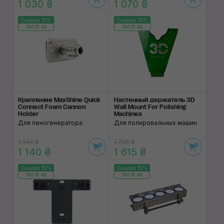
1 030 ₴
1 070 ₴
Скидка 15%
Скидка 10%
192:07:42
192:07:42
Крепление MaxShine Quick
Настенный держатель 3D
Connect Foam Cannon
Wall Mount For Polishing
Holder
Machines
Для пеногенератора
Для полировальных машин
1 345 ₴
1 795 ₴
1 140 ₴
1 615 ₴
Скидка 15%
Скидка 15%
192:07:42
192:07:42