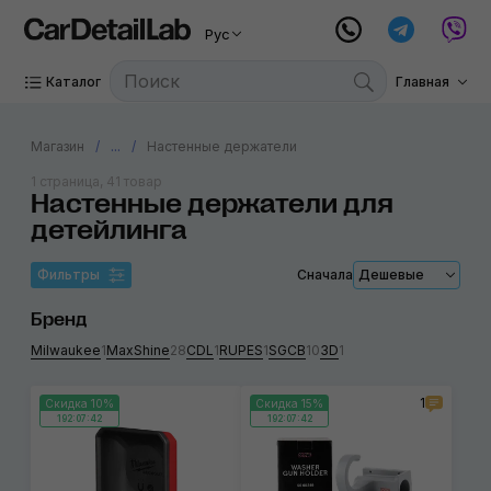
Рус
Каталог
Главная
Магазин
...
Настенные держатели
1 страница, 41 товар
Настенные держатели для
детейлинга
Фильтры
Сначала
Дешевые
Бренд
Milwaukee
1
MaxShine
28
CDL
1
RUPES
1
SGCB
10
3D
1
1
Скидка 10%
Скидка 15%
192:07:42
192:07:42