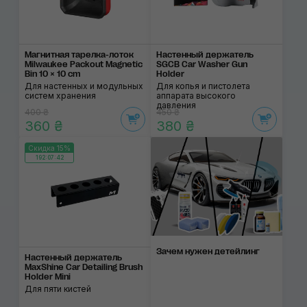
Магнитная тарелка-лоток
Настенный держатель
Milwaukee Packout Magnetic
SGCB Car Washer Gun
Bin 10 × 10 cm
Holder
Для настенных и модульных
Для копья и пистолета
систем хранения
аппарата высокого
давления
400 ₴
450 ₴
360 ₴
380 ₴
Скидка 15%
192:07:42
Зачем нужен детейлинг
Настенный держатель
MaxShine Car Detailing Brush
Holder Mini
Для пяти кистей