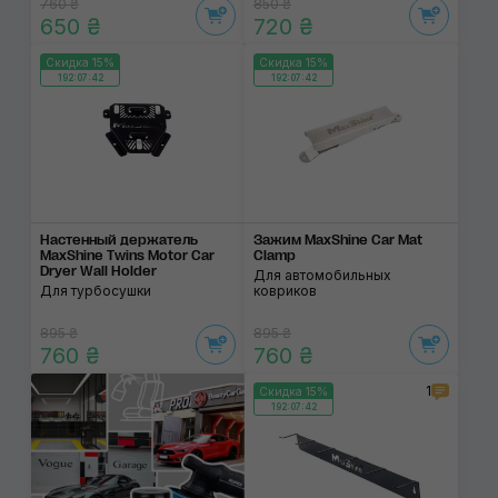
760 ₴
850 ₴
650 ₴
720 ₴
Скидка 15%
Скидка 15%
192:07:42
192:07:42
Настенный держатель
Зажим MaxShine Car Mat
MaxShine Twins Motor Car
Clamp
Dryer Wall Holder
Для автомобильных
Для турбосушки
ковриков
895 ₴
895 ₴
760 ₴
760 ₴
1
Скидка 15%
192:07:42