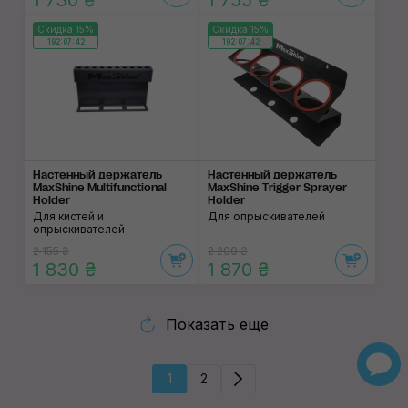
1 730 ₴
1 755 ₴
Скидка 15%
Скидка 15%
192:07:42
192:07:42
Настенный держатель
Настенный держатель
MaxShine Multifunctional
MaxShine Trigger Sprayer
Holder
Holder
Для кистей и
Для опрыскивателей
опрыскивателей
2 155 ₴
2 200 ₴
1 830 ₴
1 870 ₴
Показать еще
1
2