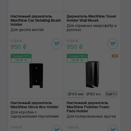
Настенный держатель
Держатель MaxShine Towel
MaxShine Car Detailing Brush
Holder Wall Mount
Holder
Для отрывных микрофибр в
Для десяти кистей
рулонах
1 120 ₴
1 120 ₴
950 ₴
950 ₴
2
Скидка 15%
Скидка 15%
192:07:42
192:07:42
Ø100 мм
Ø150 мм
Ø180 мм
Еще 1
Настенный держатель
Настенный держатель
MaxShine Glove Box Holder
MaxShine Polisher Foam
Pads Holder
Для коробки с
одноразовыми перчатками
Для полировальных кругов
1 210 ₴
1 255 ₴