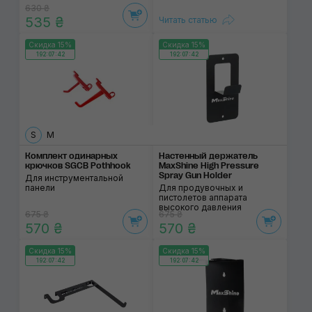
630 ₴
535 ₴
Читать статью
Скидка 15%
Скидка 15%
192:07:42
192:07:42
S
M
Комплект одинарных
Настенный держатель
крючков SGCB Pothhook
MaxShine High Pressure
Spray Gun Holder
Для инструментальной
панели
Для продувочных и
пистолетов аппарата
высокого давления
675 ₴
675 ₴
570 ₴
570 ₴
Скидка 15%
Скидка 15%
192:07:42
192:07:42