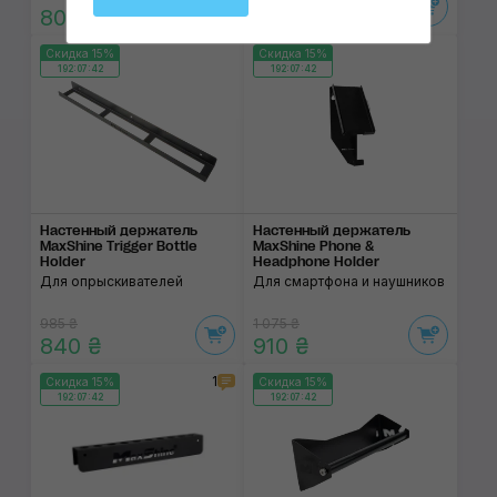
800 ₴
840 ₴
Скидка 15%
Скидка 15%
192:07:42
192:07:42
Настенный держатель
Настенный держатель
MaxShine Trigger Bottle
MaxShine Phone &
Holder
Headphone Holder
Для опрыскивателей
Для смартфона и наушников
985 ₴
1 075 ₴
840 ₴
910 ₴
1
Скидка 15%
Скидка 15%
192:07:42
192:07:42