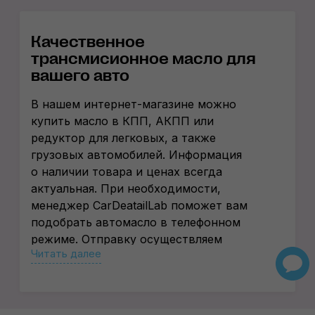
Качественное
трансмисионное масло для
вашего авто
В нашем
интернет-магазине
можно
купить масло в КПП, АКПП или
редуктор для легковых, а также
грузовых автомобилей. Информация
о наличии товара и ценах всегда
актуальная. При необходимости,
менеджер CarDeatailLab поможет вам
подобрать автомасло в телефонном
режиме. Отправку осуществляем
Читать далее
в любую точку Украины. При заказе
на сумму от 2000 грн услуги Новой
Почты оплачиваем мы. По Одессе,
Днепру и Киеву возможна бесплатная