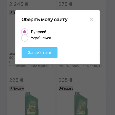
2 245 ₴
275 ₴
Продано
Продано
Оберіть мову сайту
Русский
Українська
Запамʼятати
Atlantic Top Gear GL-5 80W-
Atlantic Top Gear GL-4 80W-
90
90
Полусинтетическое
Полусинтетическое
трансмиссионное масло, 1 л
трансмиссионное масло, 1 л
225 ₴
205 ₴
Продано
Продано