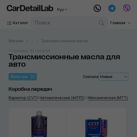
Рус
Каталог
Главная
Магазин
...
Трансмиссионные масла
1 страница, 35 товаров
Трансмиссионные масла для
авто
Фильтры
Сначала
Новые
Коробка передач
Вариатор (CVT)
6
Автоматическая (АКПП)
23
Механическая (МТТ)
4
Ди