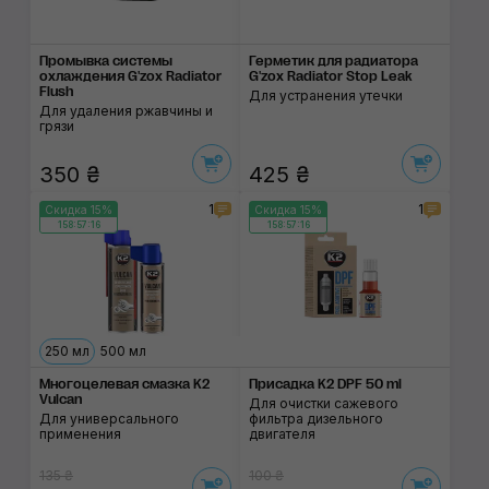
Промывка системы
Герметик для радиатора
охлаждения G'zox Radiator
G'zox Radiator Stop Leak
Flush
Для устранения утечки
Для удаления ржавчины и
грязи
350 ₴
425 ₴
1
1
Скидка 15%
Скидка 15%
158:57:15
158:57:15
250 мл
500 мл
Многоцелевая смазка K2
Присадка K2 DPF 50 ml
Vulcan
Для очистки сажевого
Для универсального
фильтра дизельного
применения
двигателя
135 ₴
100 ₴