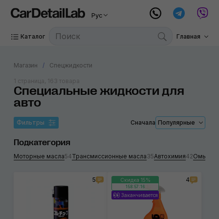
Рус
Каталог
Главная
Магазин
Спецжидкости
1 страница, 163 товара
Специальные жидкости для
авто
Фильтры
Сначала
Популярные
Подкатегория
Моторные масла
54
Трансмиссионные масла
35
Автохимия
42
Омывате
5
4
Скидка 15%
158:57:15
Заканчивается