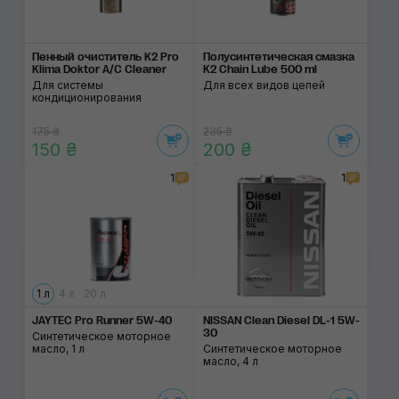
Пенный очиститель K2 Pro
Полусинтетическая смазка
Klima Doktor A/C Cleaner
K2 Chain Lube 500 ml
Для системы
Для всех видов цепей
кондиционирования
175 ₴
235 ₴
150 ₴
200 ₴
1
1
1 л
4 л
20 л
JAYTEC Pro Runner 5W-40
NISSAN Clean Diesel DL-1 5W-
30
Синтетическое моторное
масло, 1 л
Синтетическое моторное
масло, 4 л