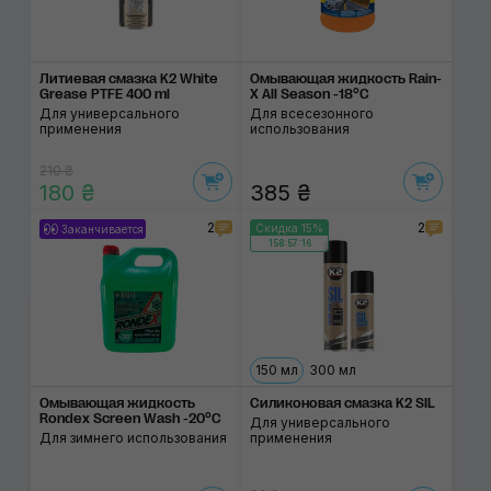
Литиевая смазка K2 White
Омывающая жидкость Rain-
Grease PTFE 400 ml
X All Season -18°C
Для универсального
Для всесезонного
применения
использования
210 ₴
180 ₴
385 ₴
2
2
Скидка 15%
Заканчивается
158:57:15
150 мл
300 мл
Омывающая жидкость
Силиконовая смазка K2 SIL
Rondex Screen Wash -20°C
Для универсального
Для зимнего использования
применения