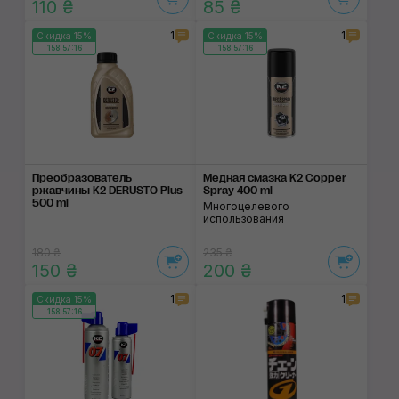
110 ₴
85 ₴
1
1
Скидка 15%
Скидка 15%
158:57:15
158:57:15
Преобразователь
Медная смазка K2 Copper
ржавчины K2 DERUSTO Plus
Spray 400 ml
500 ml
Многоцелевого
использования
180 ₴
235 ₴
150 ₴
200 ₴
1
1
Скидка 15%
158:57:15