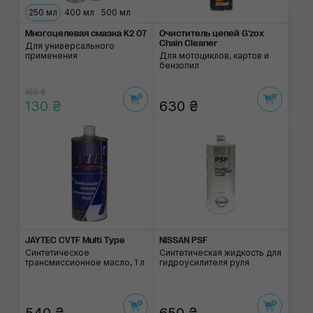
250 мл
400 мл
500 мл
Многоцелевая смазка K2 07
Очиститель цепей G'zox
Chain Cleaner
Для универсального
применения
Для мотоциклов, картов и
бензопил
155 ₴
130 ₴
630 ₴
JAYTEC CVTF Multi Type
NISSAN PSF
Синтетическое
Синтетическая жидкость для
трансмиссионное масло, 1 л
гидроусилителя руля