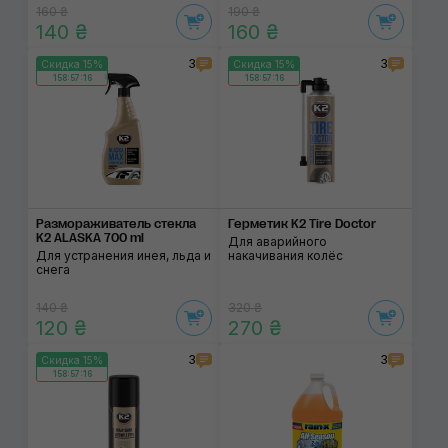
160 ₴
190 ₴
140 ₴
160 ₴
3
3
Скидка 15%
Скидка 15%
158:57:15
158:57:15
Размораживатель стекла
Герметик K2 Tire Doctor
K2 ALASKA 700 ml
Для аварийного
Для устранения инея, льда и
накачивания колёс
снега
140 ₴
320 ₴
120 ₴
270 ₴
3
3
Скидка 15%
158:57:15