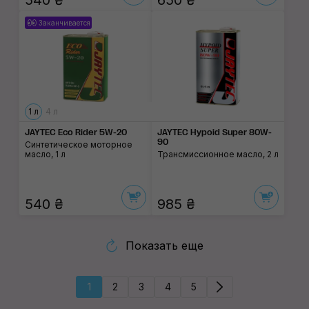
540 ₴
650 ₴
Заканчивается
1 л
4 л
JAYTEC Eco Rider 5W-20
JAYTEC Hypoid Super 80W-
90
Синтетическое моторное
масло, 1 л
Трансмиссионное масло, 2 л
540 ₴
985 ₴
Показать еще
1
2
3
4
5