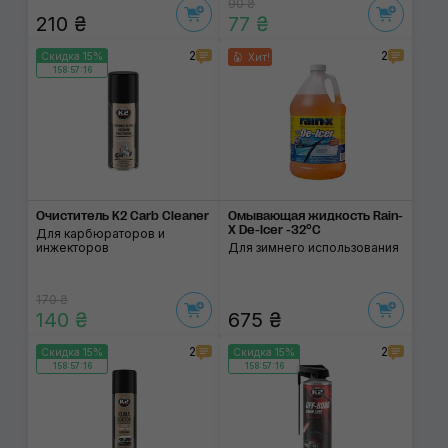
90 ₴
210 ₴
77 ₴
2
2
Скидка 15%
Хит!
158:57:15
Очиститель K2 Carb Cleaner
Омывающая жидкость Rain-
X De-Icer -32°C
Для карбюраторов и
инжекторов
Для зимнего использования
170 ₴
140 ₴
675 ₴
2
2
Скидка 15%
Скидка 15%
158:57:15
158:57:15