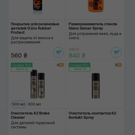
Покрытие для резино­вых
Размораживатель стекла
деталей G'zox Rubber
Glaco Deicer Spray
Protect
Для устранения инея, льда и
Для защиты от износа и
снега
растрескивания
985 ₴
560 ₴
840 ₴
4
3
Скидка 15%
Скидка 15%
158:57:15
158:57:15
500 мл
600 мл
Очиститель K2 Brake
Очиститель контактов K2
Cleaner
Kontakt Spray
Для деталей тормозной
системы