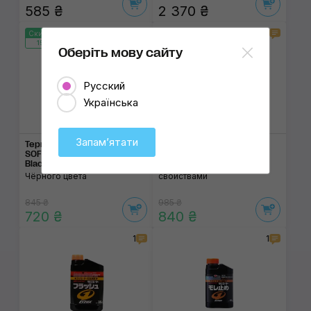
585 ₴
2 370 ₴
1
1
Скидка 15%
Скидка 15%
158:57:15
158:57:15
Оберіть мову сайту
Русский
Українська
Запамʼятати
Термостойкая краска
Краска от сколов SOFT99
SOFT99 Heatproof Paint
Under Coat
Black
С амортизирующими
Чёрного цвета
свойствами
845 ₴
985 ₴
720 ₴
840 ₴
1
1