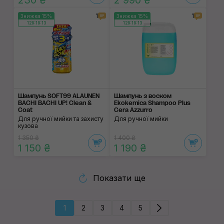
230 ₴
2 990 ₴
1
1
Знижка 15%
Знижка 15%
129:19:13
129:19:13
Шампунь SOFT99 ALAUNEN
Шампунь з воском
BACHI BACHI UP! Clean &
Ekokemica Shampoo Plus
Coat
Cera Azzurro
Для ручної мийки та захисту
Для ручної мийки
кузова
1 350 ₴
1 400 ₴
1 150 ₴
1 190 ₴
Показати ще
1
2
3
4
5