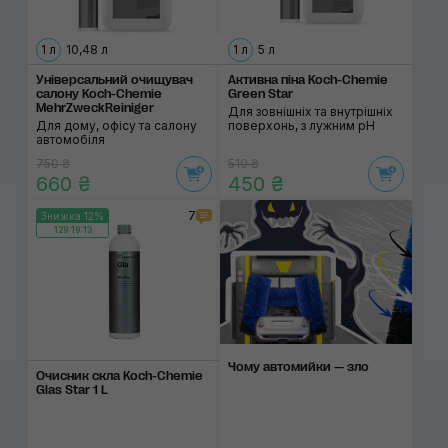
1 л
10,48 л
1 л
5 л
Універсальний очищувач
Активна піна Koch-Chemie
салону Koch-Chemie
Green Star
MehrZweckReiniger
Для зовнішніх та внутрішніх
Для дому, офісу та салону
поверхонь, з лужним pH
автомобіля
750 ₴
510 ₴
660 ₴
450 ₴
7
Знижка 12%
129:19:13
Чому автомийки — зло
Очисник скла Koch-Chemie
Glas Star 1 L