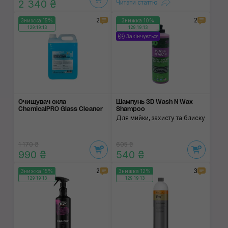
2 340 ₴
Читати статтю
2
2
Знижка 15%
Знижка 10%
129:19:13
129:19:13
Закінчується
Очищувач скла
Шампунь 3D Wash N Wax
ChemicalPRO Glass Cleaner
Shampoo
Для мийки, захисту та блиску
1 170 ₴
605 ₴
990 ₴
540 ₴
2
3
Знижка 15%
Знижка 12%
129:19:13
129:19:13