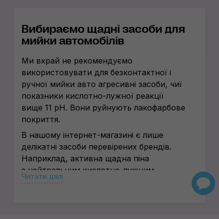
Вибираємо щадні засоби для
мийки автомобілів
Ми вкрай не рекомендуємо
використовувати для безконтактної і
ручної мийки авто агресивні засоби, чиї
показники
кислотно-лужної
реакції
вище 11 pH. Вони руйнують лакофарбове
покриття.
В нашому
інтернет-магазині
є лише
делікатні засоби перевірених брендів.
Наприклад, активна щадна піна
з нейтральним
кислотно-лужним
Читати далі
балансом (4–9 pH). Вона чудово піниться
і видаляє навіть стійкі
маслянисто-жирові
забруднення
на кшталт пташиного посліду або