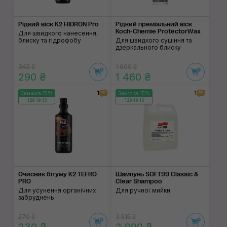
Рідкий віск K2 HIDRON Pro
Рідкий преміальний віск
Koch-Chemie ProtectorWax
Для швидкого нанесення,
блиску та гідрофобу
Для швидкого сушіння та
дзеркального блиску
345 ₴
1 660 ₴
290 ₴
1 460 ₴
1
1
Знижка 15%
Знижка 15%
129:19:13
129:19:13
Очисник бітуму K2 TEFRO
Шампунь SOFT99 Classic &
PRO
Clear Shampoo
Для усунення органічних
Для ручної мийки
забруднень
270 ₴
3 515 ₴