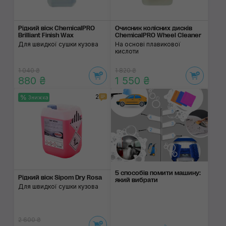
Рідкий віск ChemicalPRO
Очисник колісних дисків
Brilliant Finish Wax
ChemicalPRO Wheel Cleaner
Для швидкої сушки кузова
На основі плавикової
кислоти
1 040 ₴
1 820 ₴
880 ₴
1 550 ₴
2
Знижка
5 способів помити машину:
Рідкий віск Sipom Dry Rosa
який вибрати
Для швидкої сушки кузова
2 600 ₴