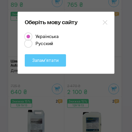
89 ₴
765 ₴
2
2
Знижка 12%
Знижка 15%
129:19:13
129:19:13
Оберіть мову сайту
Українська
Русский
Запамʼятати
Шампунь Koch-Chemie
Безконтактна піна
Autoshampoo 1 L
ChemicalPRO HARD Wash
Для ручної мийки
Для миття кузова
725 ₴
2 470 ₴
640 ₴
2 100 ₴
2
2
Знижка 15%
Знижка 15%
129:19:13
129:19:13