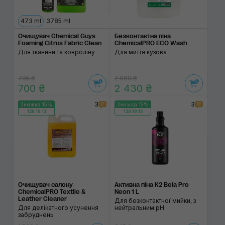
473 ml
3785 ml
Очищувач Chemical Guys
Безконтактна піна
Foaming Citrus Fabric Clean
ChemicalPRO ECO Wash
Для тканини та ковроліну
Для миття кузова
795 ₴
2 860 ₴
700 ₴
2 430 ₴
3
3
Знижка 15%
Знижка 15%
129:19:13
129:19:13
Очищувач салону
Активна піна K2 Bela Pro
ChemicalPRO Textile &
Neon 1 L
Leather Cleaner
Для безконтактної мийки, з
Для делікатного усунення
нейтральним pH
забруднень