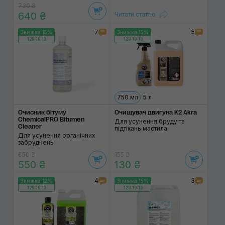
730 ₴
640 ₴
Читати статтю
7
5
Знижка 15%
Знижка 15%
129:19:13
129:19:13
750 мл
5 л
Очисник бітуму
Очищувач двигуна K2 Akra
ChemicalPRO Bitumen
Для усунення бруду та
Cleaner
підтікань мастила
Для усунення органічних
забруднень
650 ₴
155 ₴
550 ₴
130 ₴
4
3
Знижка 12%
Знижка 15%
129:19:13
129:19:13