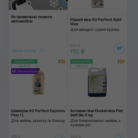
Як правильно помити
Рідкий віск K2 Perfect Spid
автомобіль
Wax
Для швидкої сушки кузова
130 ₴
110 ₴
Читати статтю
3
2
Знижка 15%
Знижка 15%
129:19:13
129:19:13
Закінчується
Шампунь K2 Perfect Express
Активна піна Ekokemica Pist
Plus 1 L
Self Blu 5 kg
Для мийки, захисту та блиску
Для безконтактної мийки, з
лужним pH
105 ₴
900 ₴