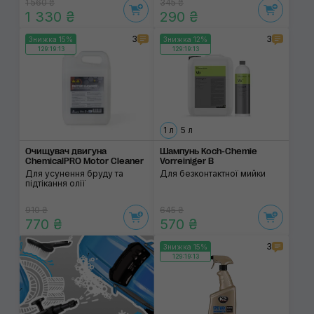
1 560 ₴
345 ₴
1 330 ₴
290 ₴
3
3
Знижка 15%
Знижка 12%
129:19:13
129:19:13
1 л
5 л
Очищувач двигуна
Шампунь Koch-Chemie
ChemicalPRO Motor Cleaner
Vorreiniger В
Для усунення бруду та
Для безконтактної мийки
підтікання олії
910 ₴
645 ₴
770 ₴
570 ₴
3
Знижка 15%
129:19:13