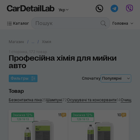
Укр
Каталог
Головна
Магазин
...
Хімія
1 сторінка, 172 товар
Професійна хімія для мийки
авто
Фильтры
Спочатку
Популярні
Товар
Безконтактна піна
25
Шампуні
72
Осушувачі та консерванти
14
Очищувач
11
10
Знижка 12%
Знижка 12%
129:19:13
129:19:13