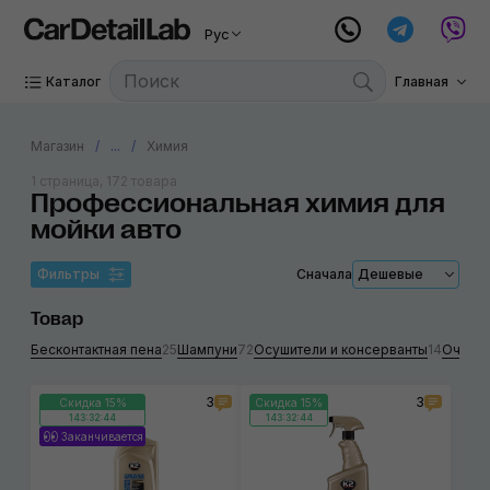
Рус
Каталог
Главная
Магазин
...
Химия
1 страница, 172 товара
Профессиональная химия для
мойки авто
Фильтры
Сначала
Дешевые
Товар
Бесконтактная пена
25
Шампуни
72
Осушители и консерванты
14
Очисти
3
3
Скидка 15%
Скидка 15%
143:32:43
143:32:43
Заканчивается