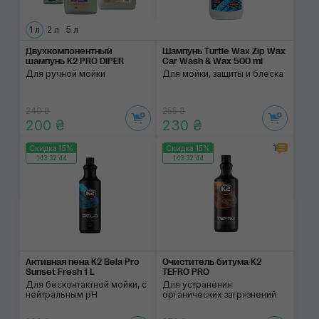
1 л
2 л
5 л
Двухкомпонентный
Шампунь Turtle Wax Zip Wax
шампунь K2 PRO DIPER
Car Wash & Wax 500 ml
Для ручной мойки
Для мойки, защиты и блеска
240 ₴
255 ₴
200 ₴
230 ₴
1
Скидка 15%
Скидка 15%
143:32:43
143:32:43
Активная пена K2 Bela Pro
Очиститель битума K2
Sunset Fresh 1 L
TEFRO PRO
Для бесконтактной мойки, с
Для устранения
нейтральным pH
органических загрязнений