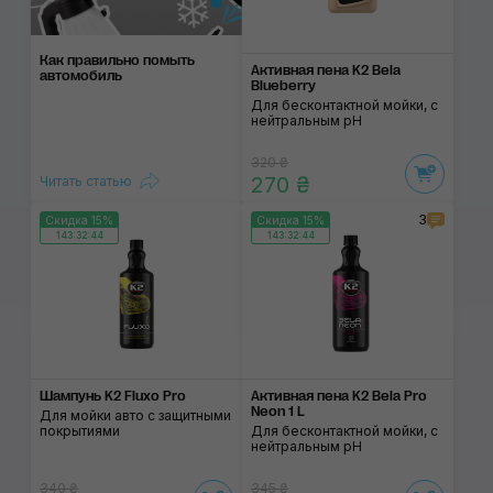
Как правильно помыть
Активная пена K2 Bela
автомобиль
Blueberry
Для бесконтактной мойки, с
нейтральным pH
320 ₴
270 ₴
Читать статью
3
Скидка 15%
Скидка 15%
143:32:43
143:32:43
Шампунь K2 Fluxo Pro
Активная пена K2 Bela Pro
Neon 1 L
Для мойки авто с защитными
покрытиями
Для бесконтактной мойки, с
нейтральным pH
340 ₴
345 ₴