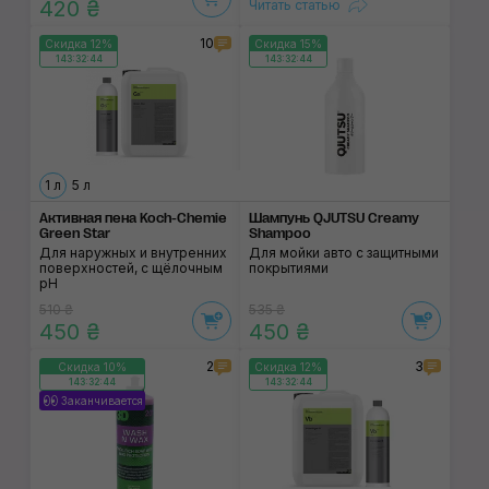
420 ₴
Читать статью
10
Скидка 12%
Скидка 15%
143:32:43
143:32:43
1 л
5 л
Активная пена Koch-Chemie
Шампунь QJUTSU Creamy
Green Star
Shampoo
Для наружных и внутренних
Для мойки авто с защитными
поверхностей, с щёлочным
покрытиями
pH
510 ₴
535 ₴
450 ₴
450 ₴
2
3
Скидка 10%
Скидка 12%
143:32:43
143:32:43
Заканчивается