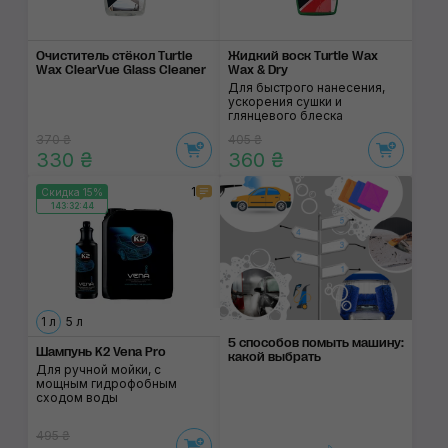
Очиститель стёкол Turtle
Жидкий воск Turtle Wax
Wax ClearVue Glass Cleaner
Wax & Dry
Для быстрого нанесения,
ускорения сушки и
глянцевого блеска
370 ₴
405 ₴
330 ₴
360 ₴
1
Скидка 15%
143:32:43
1 л
5 л
5 способов помыть машину:
Шампунь K2 Vena Pro
какой выбрать
Для ручной мойки, с
мощным гидрофобным
сходом воды
495 ₴