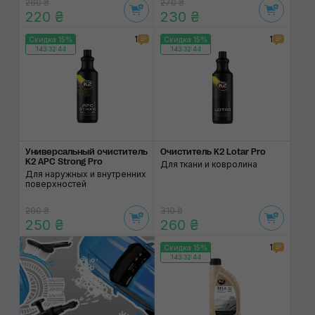
260 ₴
270 ₴
220 ₴
230 ₴
1
1
Скидка 15%
Скидка 15%
143:32:43
143:32:43
Универсальный очис­титель
Очиститель K2 Lotar Pro
K2 APC Strong Pro
Для ткани и ковролина
Для наружных и внутренних
поверхностей
290 ₴
310 ₴
250 ₴
260 ₴
1
Скидка 15%
143:32:43