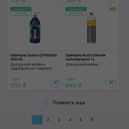
550 ₴
580 ₴
2
Скидка 10%
Скидка 12%
143:32:43
143:32:43
Шампунь Gyeon Q²M Bathe
Шампунь Koch-Chemie
500 ml
Autoshampoo 1 L
Для ручной мойки и
Для ручной мойки
гидрофобного эффекта
720 ₴
725 ₴
650 ₴
640 ₴
Показать еще
1
2
3
4
5