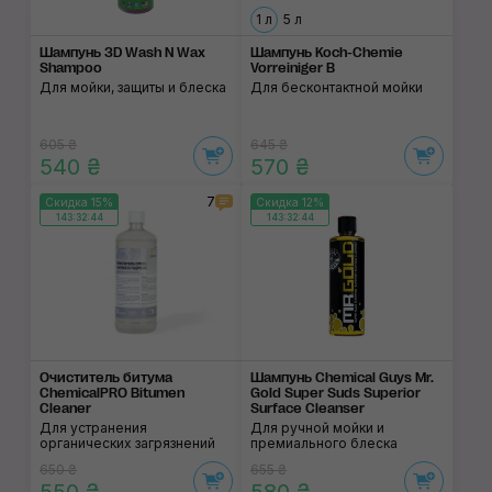
1 л
5 л
Шампунь 3D Wash N Wax
Шампунь Koch-Chemie
Shampoo
Vorreiniger В
Для мойки, защиты и блеска
Для бесконтактной мойки
605 ₴
645 ₴
540 ₴
570 ₴
7
Скидка 15%
Скидка 12%
143:32:43
143:32:43
Очиститель битума
Шампунь Chemical Guys Mr.
ChemicalPRO Bitumen
Gold Super Suds Superior
Cleaner
Surface Cleanser
Для устранения
Для ручной мойки и
органических загрязнений
премиального блеска
650 ₴
655 ₴