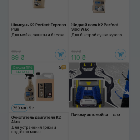
Шампунь K2 Perfect Express
Жидкий воск K2 Perfect
Plus
Spid Wax
Для мойки, защиты и блеска
Для быстрой сушки кузова
105 ₴
130 ₴
89 ₴
110 ₴
5
Скидка 15%
143:32:43
750 мл
5 л
Почему автомойки — зло
Очиститель двигателя K2
Akra
Для устранения грязи и
подтёков масла