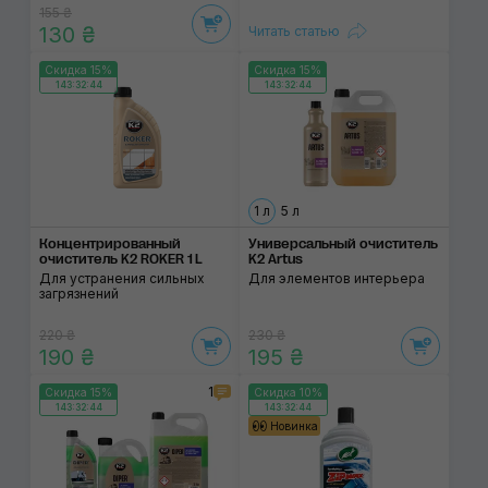
155 ₴
130 ₴
Читать статью
Скидка 15%
Скидка 15%
143:32:43
143:32:43
1 л
5 л
Концентрированный
Универсальный очиститель
очиститель K2 ROKER 1 L
K2 Artus
Для устранения сильных
Для элементов интерьера
загрязнений
220 ₴
230 ₴
190 ₴
195 ₴
1
Скидка 15%
Скидка 10%
143:32:43
143:32:43
Новинка