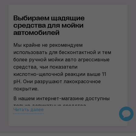
Выбираем щадящие
средства для мойки
автомобилей
Мы крайне не рекомендуем
использовать для бесконтактной и тем
более ручной мойки авто агрессивные
средства, чьи показатели
кислотно-щелочной
реакции выше 11
pH. Они разрушают лакокрасочное
покрытие.
В нашем
интернет-магазине
доступны
только деликатные средства
Читать далее
проверенных брендов. Например,
щадящая активная пена с нейтральным
кислотно-щелочным
балансом (4–9 pH).
Она отлично пенится и удаляет даже