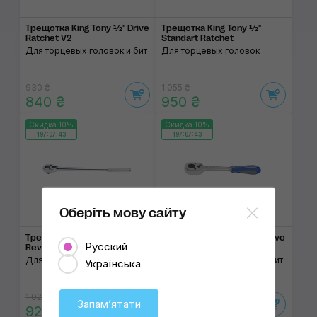
Трещотка King Tony ½" Drive
Трещотка King Tony ½"
Ratchet V2
Standart Ratchet
Для торцевых головок и бит
Для торцевых головок
930 ₴
1 055 ₴
840 ₴
950 ₴
Скидка 10%
Скидка 10%
197:07:43
197:07:43
Оберіть мову сайту
Трещотка King Tony ½"
Трещотка King Tony ⅜" Drive
Русский
Reversible Ratchet
Ratchet
Для торцевых головок
Для торцевых головок и бит
Українська
1 020 ₴
995 ₴
Запамʼятати
920 ₴
895 ₴