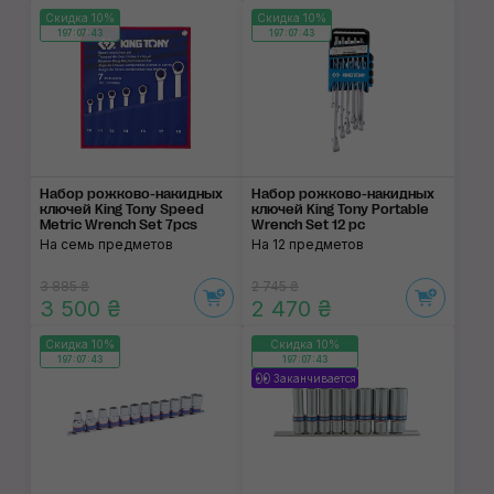
Скидка 10%
Скидка 10%
197:07:43
197:07:43
Набор рожково-накидных
Набор рожково-накидных
ключей King Tony Speed
ключей King Tony Portable
Metric Wrench Set 7pcs
Wrench Set 12 pc
На семь предметов
На 12 предметов
3 885 ₴
2 745 ₴
3 500 ₴
2 470 ₴
Скидка 10%
Скидка 10%
197:07:43
197:07:43
Заканчивается