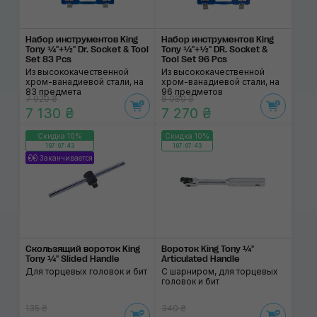
Набор инструментов King
Набор инструментов King
Tony ¼"+½" Dr. Socket & Tool
Tony ¼"+½" DR. Socket &
Set 83 Pcs
Tool Set 96 Pcs
Из высококачественной
Из высококачественной
хром-ванадиевой стали, на
хром-ванадиевой стали, на
83 предмета
96 предметов
7 920 ₴
8 080 ₴
7 130 ₴
7 270 ₴
Скидка 10%
Скидка 10%
197:07:43
197:07:43
Заканчивается
Скользящий вороток King
Вороток King Tony ¼"
Tony ¼" Slided Handle
Articulated Handle
Для торцевых головок и бит
С шарниром, для торцевых
головок и бит
135 ₴
340 ₴