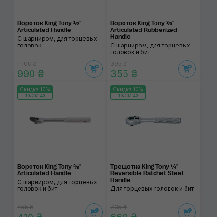
Вороток King Tony ½"
Вороток King Tony ⅜"
Articulated Handle
Articulated Rubberized
Handle
С шарниром, для торцевых
головок
С шарниром, для торцевых
головок и бит
1 100 ₴
395 ₴
990 ₴
355 ₴
Скидка 10%
Скидка 10%
197:07:43
197:07:43
Вороток King Tony ⅜"
Трещотка King Tony ¼"
Articulated Handle
Reversible Ratchet Steel
Handle
С шарниром, для торцевых
головок и бит
Для торцевых головок и бит
455 ₴
735 ₴