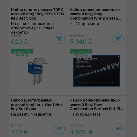
Набор шестигранных TORX
Набор рожково-накидных
ключей King Tony RESISTORX
ключей King Tony
Key Set 9 pcs
Combination Wrench Set 2...
На девять предметов, с
На 22 предмета
отверстием для штифта
секретки
685 ₴
6 600 ₴
620 ₴
5 940 ₴
Скидка 10%
Скидка 10%
197:07:43
197:07:43
Набор шестигранных
Набор рожково-накидных
ключей King Tony Short Hex
ключей King Tony
Key Set 9 pcs
Combination Wrench Set 15...
На девять предметов
На 15 предметов
520 ₴
5 070 ₴
470 ₴
4 560 ₴