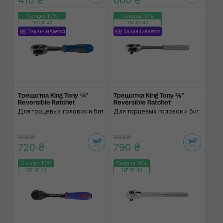
410 ₴
660 ₴
Скидка 10%
Скидка 10%
197:07:43
197:07:43
Заканчивается
Заканчивается
Трещотка King Tony ¼"
Трещотка King Tony ⅜"
Reversible Ratchet
Reversible Ratchet
Для торцевых головок и бит
Для торцевых головок и бит
805 ₴
880 ₴
720 ₴
790 ₴
Скидка 10%
Скидка 10%
197:07:43
197:07:43