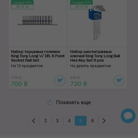
Скидка 10%
Скидка 10%
197:07:43
197:07:43
Набор торцевых головок
Набор шестигранных
King Tony Long ¼" DR. 6 Point
ключей King Tony Long Ball
Socket Rail Set
Hex Key Set 9 pcs
На 13 предметов
На девять предметов
775 ₴
815 ₴
700 ₴
730 ₴
Показать еще
2
3
4
5
6