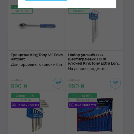
Скидка 10%
Скидка 10%
197:07:43
197:07:43
Трещотка King Tony ½" Drive
Набор удлинённых
Ratchet
шестигранных TORX
ключей King Tony Extra Lon...
Для торцевых головок и бит
На девять предметов
1 100 ₴
1 105 ₴
990 ₴
990 ₴
Скидка 10%
Скидка 10%
197:07:43
197:07:43
Заканчивается
Заканчивается