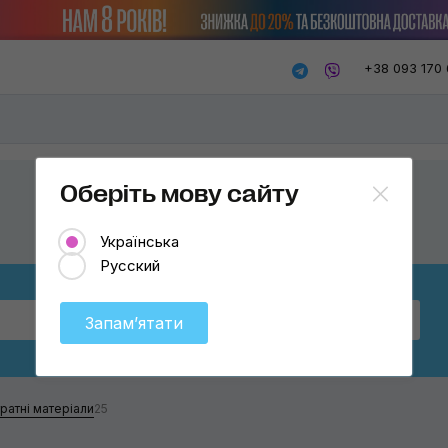
+38 093 170 
Оберіть мову сайту
Українська
Русский
Бренд
Оберіть
Запамʼятати
King Tony
Milwaukee
ратні матеріали
25
Ryobi