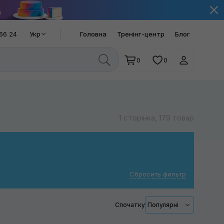
66 24
Укр
Головна
Тренінг-центр
Блог
0
0
1 сторінка, 179 товар
Сбросить фильтр
Спочатку
Популярні