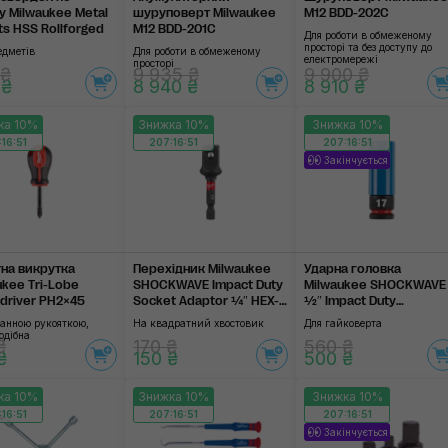
у Milwaukee Metal
шуруповерт Milwaukee
M12 BDD-202C
Bits HSS Rollforged
M12 BDD-201C
Для роботи в обмеженому
просторі та без доступу до
едметів
Для роботи в обмеженому
електромережі
просторі
 ₴
9 935 ₴
9 900 ₴
 ₴
8 940 ₴
8 910 ₴
ка 10%
Знижка 10%
Знижка 10%
16:51
207:16:51
207:16:51
Закінчується
тна викрутка
Перехідник Milwaukee
Ударна головка
ukee Tri-Lobe
SHOCKWAVE Impact Duty
Milwaukee SHOCKWAVE
driver PH2×45
Socket Adaptor ¼″ HEX-
½″ Impact Duty
½″ Square
Automotive Socket 17
ранною рукояткою,
На квадратний хвостовик
Для гайковерта
mm
одібна
₴
170 ₴
560 ₴
₴
150 ₴
500 ₴
ка 10%
Знижка 10%
Знижка 10%
16:51
207:16:51
207:16:51
Закінчується