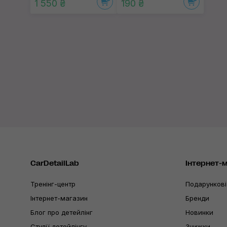
1 550 ₴
190 ₴
CarDetailLab
Інтернет-
Тренінг-центр
Подарункові
Інтернет-магазин
Бренди
Блог про детейлінг
Новинки
Студії детейлінгу
Знижки