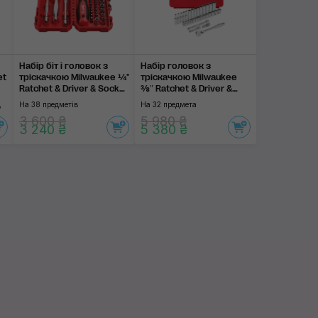
Набір біт і головок з
Набір головок з
et
тріскачкою Milwaukee ¼"
тріскачкою Milwaukee
Ratchet & Driver & Socket
⅜″ Ratchet & Driver &
Set 38 pc
Socket Set 32 pc
,
На 38 предметів
На 32 предмета
3 600 ₴
5 980 ₴
3 240 ₴
5 380 ₴