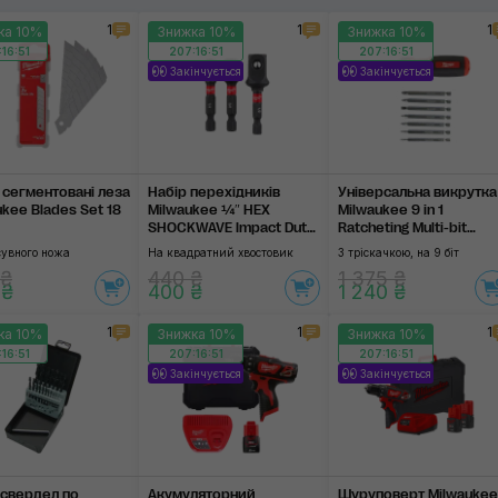
1
1
1
ка 10%
Знижка 10%
Знижка 10%
RUPES
16:51
207:16:51
207:16:51
Закінчується
Закінчується
SGCB
Застосувати
і сегментовані леза
Набір перехідників
Універсальна викрутка
ukee Blades Set 18
Milwaukee ¼″ HEX
Milwaukee 9 in 1
SHOCKWAVE Impact Duty
Ratcheting Multi-bit
Socket Adapters
Screwdriver
сувного ножа
На квадратний хвостовик
З тріскачкою, на 9 біт
 ₴
440 ₴
1 375 ₴
 ₴
400 ₴
1 240 ₴
1
1
1
ка 10%
Знижка 10%
Знижка 10%
16:51
207:16:51
207:16:51
Закінчується
Закінчується
 свердел по
Акумуляторний
Шуруповерт Milwaukee