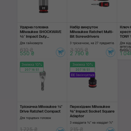
Ударна головка
Набір викруток
Ключ 
Milwaukee SHOCKWAVE
Milwaukee Ratchet Multi-
хрест
½″ Impact Duty
Bit Screwdrivers
TONY 
Automotive Socket 22
Для гайковерта
З тріскачкою, на 27 предметів
Для ві
mm
затягув
610 ₴
3 105 ₴
1 15
болтів,
550 ₴
2 790 ₴
1 04
Знижка 10%
Знижка 10%
207:16:51
207:16:51
Закінчується
Тріскачка Milwaukee ¼"
Перехідник Milwaukee
Drive Ratchet Compact
⅜" Impact Socket Square
Adaptor
Для торцевих головок
З квадрата ⅜″ на квадрат ½"
1 725 ₴
215 ₴