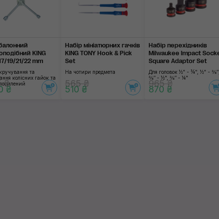
балонний
Набір мініатюрних гачків
Набір перехідників
оподібний KING
KING TONY Hook & Pick
Milwaukee Impact Sock
17/19/21/22 mm
Set
Square Adaptor Set
дкручування та
На чотири предмета
Для головок ½" - ¾", ½" - ⅜″
ання колісних гайок та
⅜″ - ½", ⅜″ - ¼"
5 ₴
565 ₴
965 ₴
 посилений
0 ₴
510 ₴
870 ₴