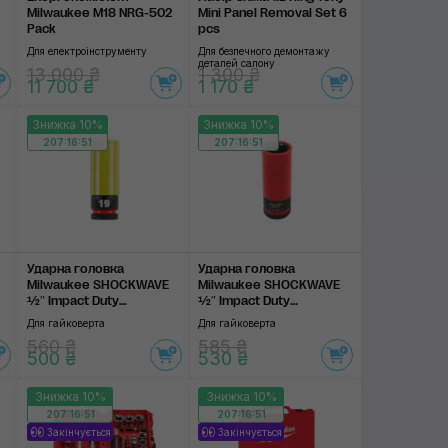
Milwaukee M18 NRG-502
Mini Panel Removal Set 6
Pack
pcs
Для електроінструменту
Для безпечного демонтажу
деталей салону
13 000 ₴
1 300 ₴
11 700 ₴
1 170 ₴
Знижка 10%
Знижка 10%
207:16:51
207:16:51
Ударна головка
Ударна головка
Milwaukee SHOCKWAVE
Milwaukee SHOCKWAVE
½″ Impact Duty
½″ Impact Duty
Automotive Socket 19
Automotive Socket 21
Для гайковерта
Для гайковерта
mm
mm
560 ₴
585 ₴
500 ₴
530 ₴
Знижка 10%
Знижка 10%
207:16:51
207:16:51
Закінчується
Закінчується