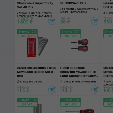
Shockwave Impact Duty
SHOCKWAVE PH2
метал
Set 48 Pcs
Drill 
Для роботи у важкодоступних
місцях, хрестоподібна
Для будь-яких видів робіт зі
З 19 пр
свердління та закручування
2 000 ₴
95 ₴
920
1 800 ₴
86 ₴
830
Знижка 10%
Знижка 10%
Зниж
207:16:51
207:16:51
207:
Змінні сегментовані леза
Набір коротких
Магні
Milwaukee Blades Set 9
викруток Milwaukee Tri-
Milwa
mm
Lobe Stubby Screwdriver
Screw
Set
Для висувного ножа
З тригранними рукоятками
З триг
хрестоп
295 ₴
285 ₴
175 
265 ₴
260 ₴
160 
Знижка 10%
Знижка 10%
Зниж
207:16:51
207:16:51
207: