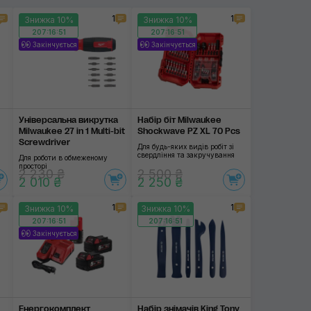
1
1
Знижка 10%
Знижка 10%
207:16:51
207:16:51
Закінчується
Закінчується
Універсальна викрутка
Набір біт Milwaukee
Milwaukee 27 in 1 Multi-bit
Shockwave PZ XL 70 Pcs
Screwdriver
Для будь-яких видів робіт зі
свердління та закручування
Для роботи в обмеженому
просторі
2 230 ₴
2 500 ₴
2 010 ₴
2 250 ₴
1
1
Знижка 10%
Знижка 10%
207:16:51
207:16:51
Закінчується
Енергокомплект
Набір знімачів King Tony