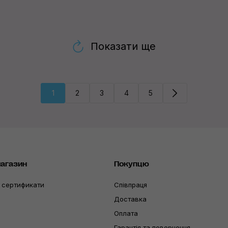
Показати ще
1
2
3
4
5
магазин
Покупцю
 сертификати
Співпраця
Доставка
Оплата
Гарантія та повернення