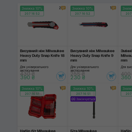
2
1
Знижка 10%
Знижка 10%
Зниж
207:16:51
207:16:51
207:
Висувний ніж Milwaukee
Висувний ніж Milwaukee
Змінн
Heavy Duty Snap Knife 18
Heavy Duty Snap Knife 9
Milwa
mm
mm
mm
Для універсального
Для універсального
Для ви
застосування
застосування
430 ₴
255 ₴
400
390 ₴
230 ₴
360
1
1
Знижка 10%
Знижка 10%
Зниж
207:16:51
207:16:51
207:
Закінчується
Набір біт Milwaukee
Біта Milwaukee
Набір