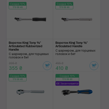
Скидка 10%
Скидка 10%
170:09:46
170:09:46
Вороток King Tony ⅜"
Вороток King Tony ⅜"
Articulated Rubberized
Articulated Handle
Handle
С шарниром, для торцевых
С шарниром, для торцевых
головок и бит
головок и бит
395 ₴
455 ₴
355 ₴
410 ₴
Скидка 10%
Скидка 10%
170:09:46
170:09:46
Заканчивается