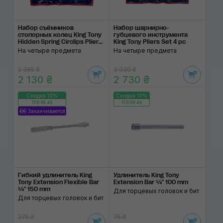
Набор съёмников
Набор шарнирно-
стопорных колец King Tony
губцевого инструмента
Hidden Spring Circlips Pliers
King Tony Pliers Set 4 pc
Set
На четыре предмета
На четыре предмета
2 365 ₴
3 030 ₴
2 130 ₴
2 730 ₴
Скидка 10%
Скидка 10%
170:09:46
170:09:46
Заканчивается
Гибкий удлинитель King
Удлинитель King Tony
Tony Extension Flexible Bar
Extension Bar ¼" 100 mm
¼" 150 mm
Для торцевых головок и бит
Для торцевых головок и бит
275 ₴
75 ₴