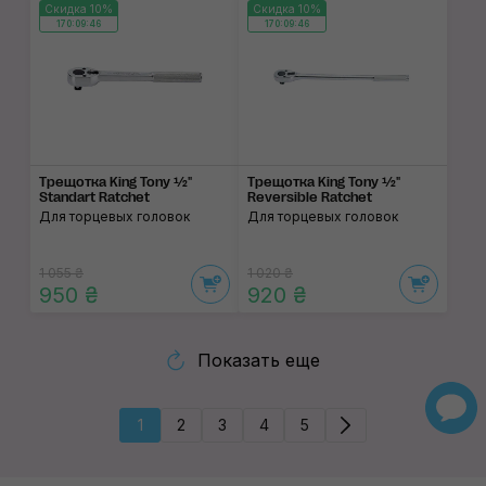
Скидка 10%
Скидка 10%
170:09:46
170:09:46
Трещотка King Tony ½"
Трещотка King Tony ½"
Standart Ratchet
Reversible Ratchet
Для торцевых головок
Для торцевых головок
1 055 ₴
1 020 ₴
950 ₴
920 ₴
Показать еще
1
2
3
4
5