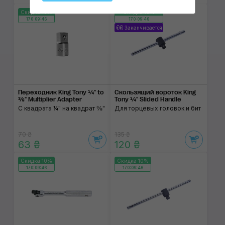
Скидка 10%
Скидка 10%
170:09:46
170:09:46
Заканчивается
Переходник King Tony ¼" to
Скользящий вороток King
⅜" Multiplier Adapter
Tony ¼" Slided Handle
С квадрата ¼" на квадрат ⅜"
Для торцевых головок и бит
70 ₴
135 ₴
63 ₴
120 ₴
Скидка 10%
Скидка 10%
170:09:46
170:09:46