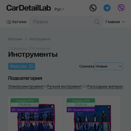
Рус
Каталог
Главная
Магазин
Инструмент
1 страница, 179 товаров
Инструменты
Фильтры
Сначала
Новые
Подкатегория
Электроинструмент
41
Ручной инструмент
123
Расходные материалы
2
Скидка 10%
Скидка 10%
170:09:46
170:09:46
Заканчивается
Заканчивается